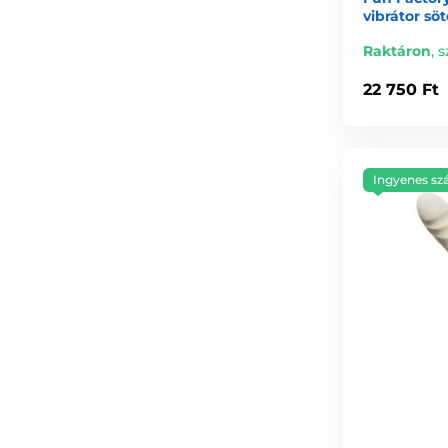
vibrátor söt
Raktáron
,
s
22 750 Ft
Ingyenes szá