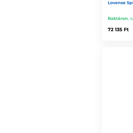
Lovense Sp
Raktáron
,
s
72 135 Ft