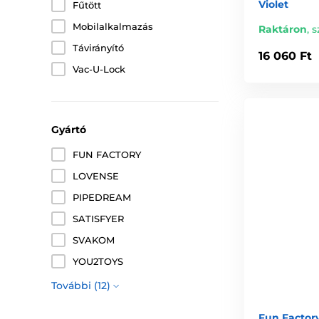
Violet
Fűtött
Mobilalkalmazás
Raktáron
,
s
Távirányító
16 060 Ft
Vac-U-Lock
Gyártó
FUN FACTORY
LOVENSE
PIPEDREAM
SATISFYER
SVAKOM
YOU2TOYS
További (12)
Fun Factory