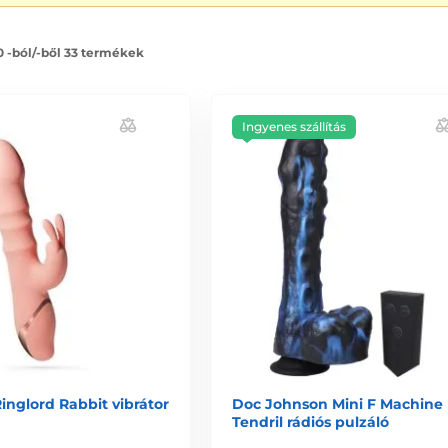
0 -ból/-ből 33 termékek
Ingyenes szállítás
inglord Rabbit vibrátor
Doc Johnson Mini F Machine
Tendril rádiós pulzáló