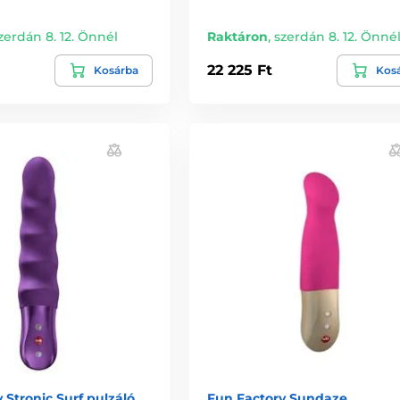
zerdán 8. 12. Önnél
Raktáron
,
szerdán 8. 12. Önné
22 225 Ft
Kosárba
Kos
 Stronic Surf pulzáló
Fun Factory Sundaze