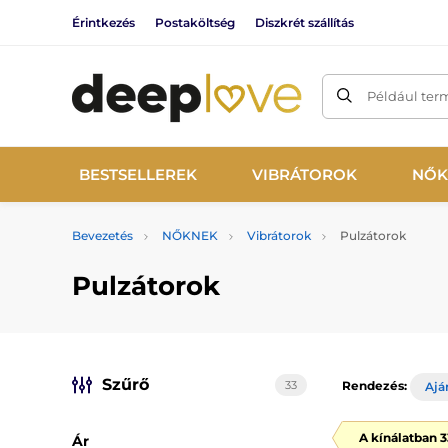
Érintkezés
Postaköltség
Diszkrét szállítás
Például ter
BESTSELLEREK
VIBRÁTOROK
NŐK
Bevezetés
NŐKNEK
Vibrátorok
Pulzátorok
Pulzátorok
Szűrő
33
Rendezés:
Ajá
A kínálatban 
Ár