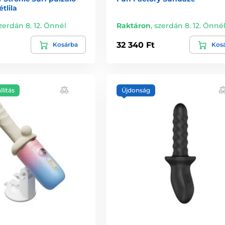
étlila
zerdán 8. 12. Önnél
Raktáron
,
szerdán 8. 12. Önné
32 340 Ft
Kosárba
Kos
llítás
Újdonság