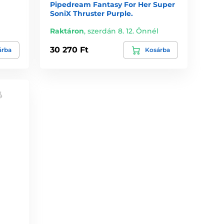
Pipedream Fantasy For Her Super
SoniX Thruster Purple.
l
Raktáron
,
szerdán 8. 12. Önnél
30 270 Ft
árba
Kosárba