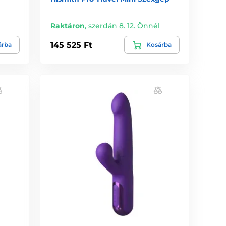
l
Raktáron
,
szerdán 8. 12. Önnél
145 525 Ft
árba
Kosárba