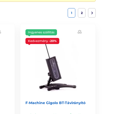
1
2
Ingyenes szállítás
Kedvezmény
-20%
F-Machine Gigolo BT-Távirányító