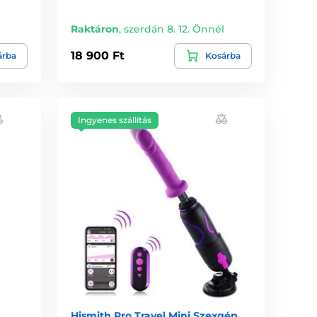
l
Raktáron
,
szerdán 8. 12. Önnél
18 900 Ft
árba
Kosárba
Ingyenes szállítás
Hismith Pro Travel Mini Szexgép