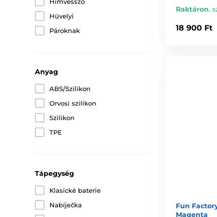
Hímvessző
Raktáron
,
s
Hüvelyi
18 900 Ft
Pároknak
Anyag
ABS/Szilikon
Orvosi szilikon
Szilikon
TPE
Tápegység
Klasické baterie
Nabíječka
Fun Factory
Magenta