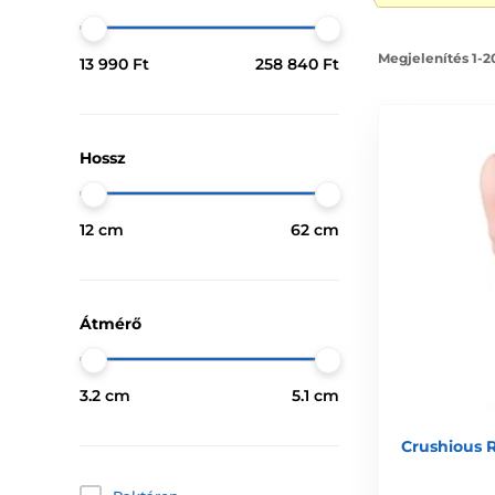
Megjelenítés 1-2
13 990 Ft
258 840 Ft
Hossz
12 cm
62 cm
Átmérő
3.2 cm
5.1 cm
Crushious R