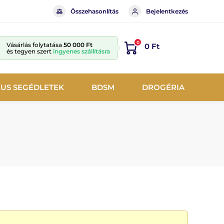
Összehasonlítás
Bejelentkezés
0
Vásárlás folytatása
50 000 Ft
0 Ft
és tegyen szert
ingyenes szállításra
KUS SEGÉDLETEK
BDSM
DROGÉRIA