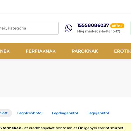
15558086037
offline
mék, kategória
Hívj minket
(Hé-Pé 10-17)
NEK
FÉRFIAKNAK
PÁROKNAK
EROTI
nlott
Legolcsóbbtól
Legdrágábbtól
Legújabbtól
33 termékek
- az eredményeket pontosan az Ön igényei szerint szűrheti.