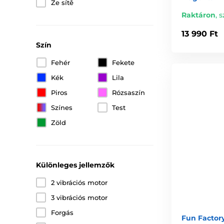
Ze sítě
Raktáron
,
s
13 990 Ft
Szín
Fehér
Fekete
Kék
Lila
Piros
Rózsaszín
Színes
Test
Zöld
Különleges jellemzők
2 vibrációs motor
3 vibrációs motor
Forgás
Fun Factory