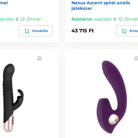
inel
Nexus Ascent spirál anális
játékszer
zerdán 8. 12. Önnél
Raktáron
,
szerdán 8. 12. Önné
43 715 Ft
Kosárba
Kos