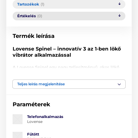
Tartozékok
(1)
Értékelés
(0)
Termék leírása
Lovense Spinel – innovatív 3 az 1-ben lökő
vibrátor alkalmazással
A Lovense Spinel egy nagy teljesítményű, okos lökő
vibrátor, amely tökéletesen ötvözi az innovációt, a
variálhatóságot és a realisztikus mozgást. Az
Teljes leírás megjelenítése
autentikus lökő ritmus nagyon természetes
behatolásérzetet nyújt, miközben az élményt minden
alkalommal személyre szabhatod a többféle
cserélhető fej segítségével.
Paraméterek
A csomag tartalma:
Telefonalkalmazás
Lovense
egyenes dildó fej
mély behatoláshoz, vibrációval és
melegítő funkcióval,
Fűtött