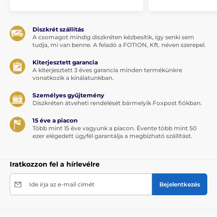
Diszkrét szállítás
A csomagot mindig diszkréten kézbesítik, így senki sem
tudja, mi van benne. A feladó a FOTION, Kft. néven szerepel.
Kiterjesztett garancia
A kiterjesztett 3 éves garancia minden termékünkre
vonatkozik a kínálatunkban.
Személyes gyűjtemény
Diszkréten átveheti rendelését bármelyik Foxpost fiókban.
15 éve a piacon
Több mint 15 éve vagyunk a piacon. Évente több mint 50
ezer elégedett ügyfél garantálja a megbízható szállítást.
Iratkozzon fel a hírlevélre
Ide írja az e-mail címét
Bejelentkezés