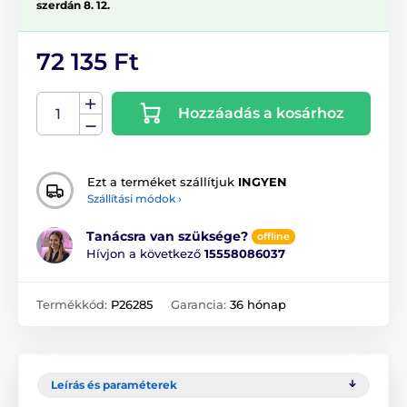
szerdán 8. 12.
72 135 Ft
Hozzáadás a kosárhoz
Ezt a terméket szállítjuk
INGYEN
Szállítási módok ›
Tanácsra van szüksége?
offline
Hívjon a következő
15558086037
Termékkód:
P26285
Garancia:
36 hónap
Leírás és paraméterek