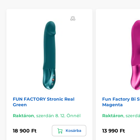
Szilikon vibrátorok
HÍR
Valentin-nap
FUN FACTORY Stronic Real
Fun Factory Bi S
Green
Magenta
Raktáron
,
szerdán 8. 12. Önnél
Raktáron
,
szerdá
18 900 Ft
13 990 Ft
Kosárba