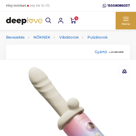
15558086037
Hívj minket
(Hé-Pé 10-17)
0
Menü
Bevezetés
NŐKNEK
Vibrátorok
Pulzátorok
Gyártó