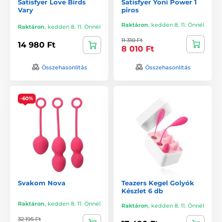
Satisfyer Love Birds
Satisfyer Yoni Power 1
Vary
piros
Raktáron
,
kedden 8. 11. Önnél
Raktáron
,
kedden 8. 11. Önnél
11 310 Ft
14 980 Ft
8 010 Ft
Összehasonlítás
Összehasonlítás
-60%
Svakom Nova
Teazers Kegel Golyók
Készlet 6 db
Raktáron
,
kedden 8. 11. Önnél
Raktáron
,
kedden 8. 11. Önnél
32 195 Ft