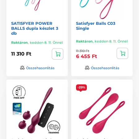
SATISFYER POWER
Satisfyer Balls C03
BALLS dupla készlet 3
Single
db
Raktáron
,
kedden 8. 11. Önnél
Raktáron
,
kedden 8. 11. Önnél
11 310 Ft
11 310 Ft
6 455 Ft
Összehasonlítás
Összehasonlítás
-29%