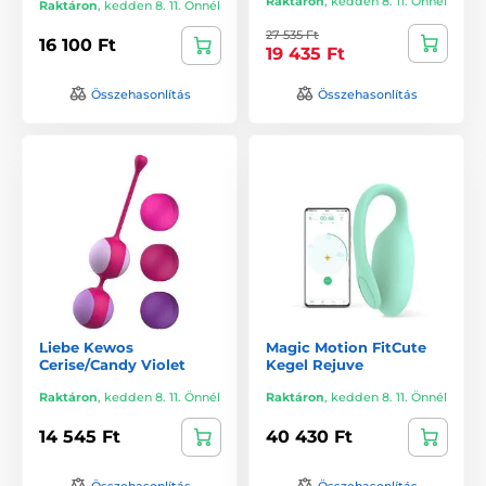
Raktáron
,
kedden 8. 11. Önnél
Raktáron
,
kedden 8. 11. Önnél
27 535 Ft
16 100 Ft
19 435 Ft
Összehasonlítás
Összehasonlítás
Liebe Kewos
Magic Motion FitCute
Cerise/Candy Violet
Kegel Rejuve
Raktáron
,
kedden 8. 11. Önnél
Raktáron
,
kedden 8. 11. Önnél
14 545 Ft
40 430 Ft
Összehasonlítás
Összehasonlítás