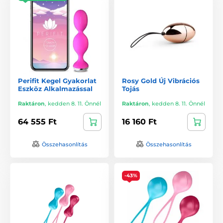
Perifit Kegel Gyakorlat
Rosy Gold Új Vibrációs
Eszköz Alkalmazással
Tojás
Raktáron
,
kedden 8. 11. Önnél
Raktáron
,
kedden 8. 11. Önnél
64 555 Ft
16 160 Ft
Összehasonlítás
Összehasonlítás
-43%