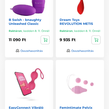
B Swish - bnaughty
Dream Toys
Unleashed Classic
REVOLUTION METIS
Raktáron
,
kedden 8. 11. Önnél
Raktáron
,
kedden 8. 11. Önnél
11 090 Ft
9 935 Ft
Összehasonlítás
Összehasonlítás
EasyConnect Vibráló
FemIntimate Pelvix