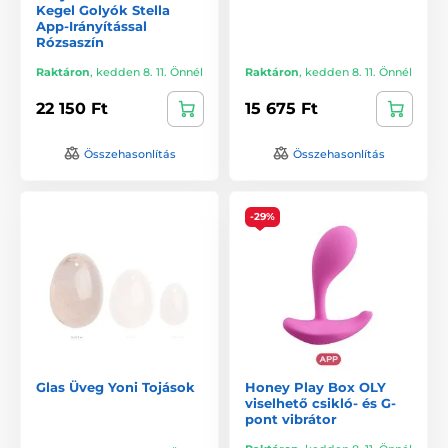
Kegel Golyók Stella
App-Irányítással
Rózsaszín
Raktáron
,
kedden 8. 11. Önnél
Raktáron
,
kedden 8. 11. Önnél
22 150 Ft
15 675 Ft
Összehasonlítás
Összehasonlítás
-29%
Glas Üveg Yoni Tojások
Honey Play Box OLY
viselhető csikló- és G-
pont vibrátor