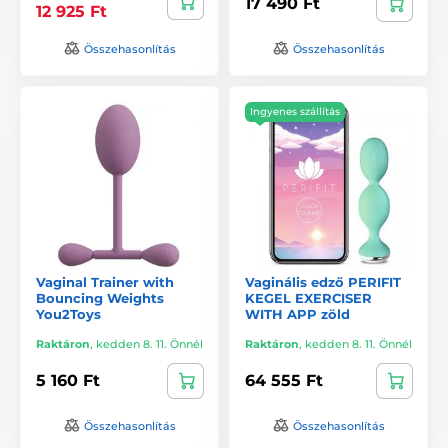
17 490 Ft
12 925 Ft
Összehasonlítás
Összehasonlítás
Ingyenes szállítás
Vaginal Trainer with
Vaginális edző PERIFIT
Bouncing Weights
KEGEL EXERCISER
You2Toys
WITH APP zöld
Raktáron
,
kedden 8. 11. Önnél
Raktáron
,
kedden 8. 11. Önnél
5 160 Ft
64 555 Ft
Összehasonlítás
Összehasonlítás