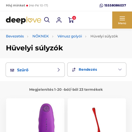
15558086037
Hívj minket
(Hé-Pé 10-17)
0
Menü
Bevezetés
NŐKNEK
Vénusz golyói
Hüvelyi súlyzók
Hüvelyi súlyzók
Rendezés
Szűrő
Megjelenítés 1-20 -ból/-ből 23 termékek