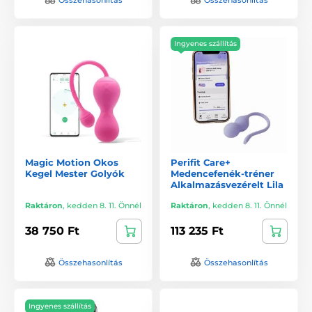
Ingyenes szállítás
Magic Motion Okos
Perifit Care+
Kegel Mester Golyók
Medencefenék-tréner
Alkalmazásvezérelt Lila
Raktáron
,
kedden 8. 11. Önnél
Raktáron
,
kedden 8. 11. Önnél
38 750 Ft
113 235 Ft
Összehasonlítás
Összehasonlítás
Ingyenes szállítás