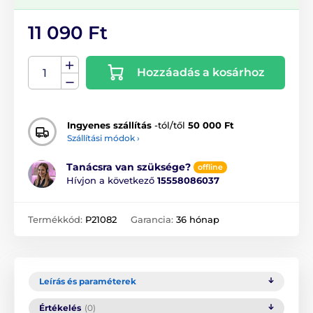
11 090 Ft
Hozzáadás a kosárhoz
Ingyenes szállítás
-tól/től
50 000 Ft
Szállítási módok ›
Tanácsra van szüksége?
offline
Hívjon a következő
15558086037
Termékkód:
P21082
Garancia:
36 hónap
Leírás és paraméterek
Értékelés
(0)