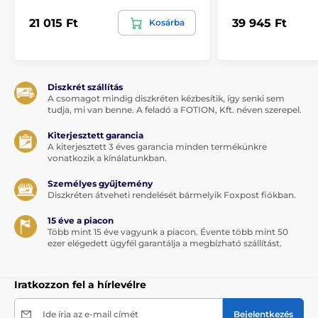
21 015 Ft
39 945 Ft
Kosárba
Diszkrét szállítás
A csomagot mindig diszkréten kézbesítik, így senki sem
tudja, mi van benne. A feladó a FOTION, Kft. néven szerepel.
Kiterjesztett garancia
A kiterjesztett 3 éves garancia minden termékünkre
vonatkozik a kínálatunkban.
Személyes gyűjtemény
Diszkréten átveheti rendelését bármelyik Foxpost fiókban.
15 éve a piacon
Több mint 15 éve vagyunk a piacon. Évente több mint 50
ezer elégedett ügyfél garantálja a megbízható szállítást.
Iratkozzon fel a hírlevélre
Ide írja az e-mail címét
Bejelentkezés