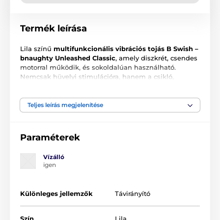
Termék leírása
Lila színű
multifunkcionális vibrációs tojás B Swish –
bnaughty Unleashed Classic
, amely diszkrét, csendes
motorral működik, és sokoldalúan használható.
Nemcsak hüvelyi stimulációra, hanem a csikló,
mellbimbók vagy más erogén zónák finom
ingerlésére is alkalmas a testen.
Teljes leírás megjelenítése
5 váltakozó vibrációs funkciót kínál, ergonomikusan
tervezett vezeték nélküli távirányítóval és
megvilágított gombbal.
Paraméterek
távirányítós vibrációs tojás
Vízálló
A tojás hossza:
7,6 cm
igen
A tojás szélessége:
2,5 cm
csendes működés
Különleges jellemzők
Távirányító
sokoldalú felhasználás
Szín
Lila
5 vibrációs funkció