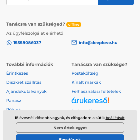
Tanácsra van szükséged?
offline
Az ügyfélszolgálat elérhető
15558086037
info@deeplove.hu
További információk
Tanácsra van szüksége?
Érintkezés
Postaköltség
Diszkrét szállítás
Kínált márkák
Ajándékutalványok
Felhasználási feltételek
Panasz
Rólunk
Árukereső.hu
18 évesnél idősebb vagyok, és elfogadom a sütik
beállítását
.
Nem értek egyet
Egyetértek