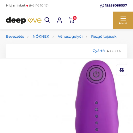
15558086037
Hívj minket
(Hé-Pé 10-17)
0
Menü
Bevezetés
NŐKNEK
Vénusz golyói
Rezgő tojások
Gyártó