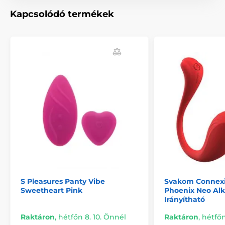
Kapcsolódó termékek
Hossz
7.6 cm
A termék a következő kategóriákba sorolt
Rezgő tojások
Hüvelyi súlyzók
S Pleasures Panty Vibe
Svakom Connexi
Sweetheart Pink
Phoenix Neo Al
Irányítható
Raktáron
,
hétfőn 8. 10. Önnél
Raktáron
,
hétfőn