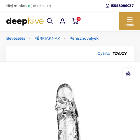
15558086037
Hívj minket
(Hé-Pé 10-17)
0
Menü
Bevezetés
FÉRFIAKNAK
Péniszhüvelyek
Gyártó