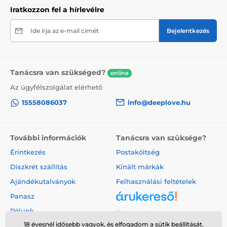
Iratkozzon fel a hírlevélre
Ide írja az e-mail címét
Bejelentkezés
Tanácsra van szükséged?
online
Az ügyfélszolgálat elérhető
15558086037
info@deeplove.hu
További információk
Tanácsra van szüksége?
Érintkezés
Postaköltség
Diszkrét szállítás
Kínált márkák
Ajándékutalványok
Felhasználási feltételek
Panasz
Rólunk
Árukereső.hu
18 évesnél idősebb vagyok, és elfogadom a sütik
beállítását
.