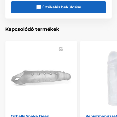
Értékelés beküldése
Hossz
16 cm
Kapcsolódó termékek
Oxballs Snake Deep
Péniszmandzsett