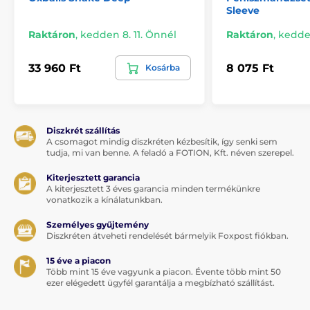
Sleeve
Raktáron
,
kedden 8. 11. Önnél
Raktáron
,
kedden
33 960 Ft
8 075 Ft
Kosárba
Diszkrét szállítás
A csomagot mindig diszkréten kézbesítik, így senki sem
tudja, mi van benne. A feladó a FOTION, Kft. néven szerepel.
Kiterjesztett garancia
A kiterjesztett 3 éves garancia minden termékünkre
vonatkozik a kínálatunkban.
Személyes gyűjtemény
Diszkréten átveheti rendelését bármelyik Foxpost fiókban.
15 éve a piacon
Több mint 15 éve vagyunk a piacon. Évente több mint 50
ezer elégedett ügyfél garantálja a megbízható szállítást.