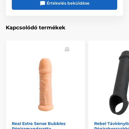
Értékelés beküldése
Hossz
19 cm
Kapcsolódó termékek
Real Extra Sense Bubbles
Rebel Távirányít
Péniszmandzsetta
Péniszhosszabbí