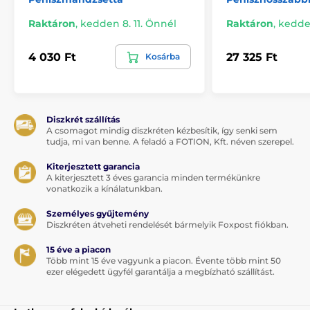
Raktáron
,
kedden 8. 11. Önnél
Raktáron
,
kedden
4 030 Ft
27 325 Ft
Kosárba
Diszkrét szállítás
A csomagot mindig diszkréten kézbesítik, így senki sem
tudja, mi van benne. A feladó a FOTION, Kft. néven szerepel.
Kiterjesztett garancia
A kiterjesztett 3 éves garancia minden termékünkre
vonatkozik a kínálatunkban.
Személyes gyűjtemény
Diszkréten átveheti rendelését bármelyik Foxpost fiókban.
15 éve a piacon
Több mint 15 éve vagyunk a piacon. Évente több mint 50
ezer elégedett ügyfél garantálja a megbízható szállítást.