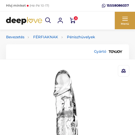
15558086037
Hívj minket
(Hé-Pé 10-17)
0
Menü
Bevezetés
FÉRFIAKNAK
Péniszhüvelyek
Gyártó