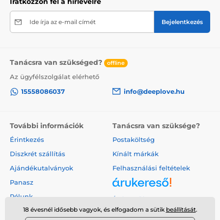
Iratkozzon fel a hírlevélre
Ide írja az e-mail címét
Bejelentkezés
Tanácsra van szükséged?
offline
Az ügyfélszolgálat elérhető
15558086037
info@deeplove.hu
További információk
Tanácsra van szüksége?
Érintkezés
Postaköltség
Diszkrét szállítás
Kínált márkák
Ajándékutalványok
Felhasználási feltételek
Panasz
Rólunk
Árukereső.hu
18 évesnél idősebb vagyok, és elfogadom a sütik
beállítását
.