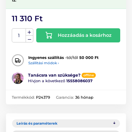
12.
11 310 Ft
Hozzáadás a kosárhoz
Ingyenes szállítás
-tól/től
50 000 Ft
Szállítási módok ›
Tanácsra van szüksége?
offline
Hívjon a következő
15558086037
Termékkód:
P24379
Garancia:
36 hónap
Leírás és paraméterek