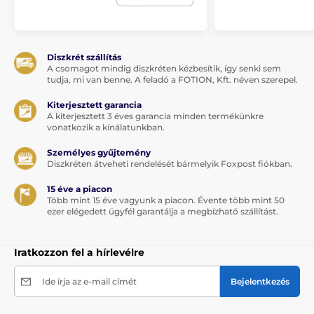
Diszkrét szállítás
A csomagot mindig diszkréten kézbesítik, így senki sem
tudja, mi van benne. A feladó a FOTION, Kft. néven szerepel.
Kiterjesztett garancia
A kiterjesztett 3 éves garancia minden termékünkre
vonatkozik a kínálatunkban.
Személyes gyűjtemény
Diszkréten átveheti rendelését bármelyik Foxpost fiókban.
15 éve a piacon
Több mint 15 éve vagyunk a piacon. Évente több mint 50
ezer elégedett ügyfél garantálja a megbízható szállítást.
Iratkozzon fel a hírlevélre
Ide írja az e-mail címét
Bejelentkezés