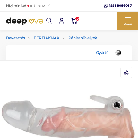
15558086037
Hívj minket
(Hé-Pé 10-17)
0
Menü
Bevezetés
FÉRFIAKNAK
Péniszhüvelyek
Gyártó