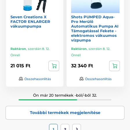
Seven Creations X
Shots PUMPED Aqua-
FACTOR ENLARGER
Pro Merülő
vákuumpumpa
Automatikus Pumpa AI
Támogatással Fekete -
elektromos vákuumos
vízpumpa
Raktáron
,
szerdán 8. 12.
Raktáron
,
szerdán 8. 12.
Önnél
Önnél
21 015 Ft
32 340 Ft
Összehasonlítás
Összehasonlítás
Ön már 20 termékek -ból/-ből 32.
További termékek megjelenítése
1
2