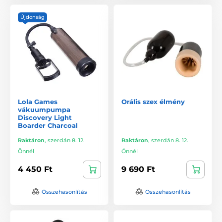
Újdonság
Lola Games
Orális szex élmény
vákuumpumpa
Discovery Light
Boarder Charcoal
Raktáron
,
szerdán 8. 12.
Raktáron
,
szerdán 8. 12.
Önnél
Önnél
4 450 Ft
9 690 Ft
Összehasonlítás
Összehasonlítás