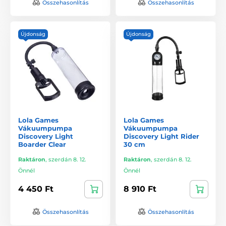
Összehasonlítás
Összehasonlítás
Újdonság
Újdonság
Lola Games
Lola Games
Vákuumpumpa
Vákuumpumpa
Discovery Light
Discovery Light Rider
Boarder Clear
30 cm
Raktáron
,
szerdán 8. 12.
Raktáron
,
szerdán 8. 12.
Önnél
Önnél
4 450 Ft
8 910 Ft
Összehasonlítás
Összehasonlítás