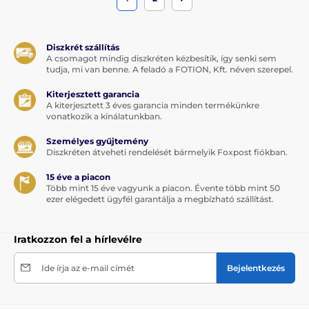
Diszkrét szállítás
A csomagot mindig diszkréten kézbesítik, így senki sem
tudja, mi van benne. A feladó a FOTION, Kft. néven szerepel.
Kiterjesztett garancia
A kiterjesztett 3 éves garancia minden termékünkre
vonatkozik a kínálatunkban.
Személyes gyűjtemény
Diszkréten átveheti rendelését bármelyik Foxpost fiókban.
15 éve a piacon
Több mint 15 éve vagyunk a piacon. Évente több mint 50
ezer elégedett ügyfél garantálja a megbízható szállítást.
Iratkozzon fel a hírlevélre
Ide írja az e-mail címét
Bejelentkezés