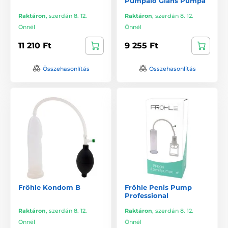
Pumpáló Glans Pumpa
Raktáron
,
szerdán 8. 12.
Raktáron
,
szerdán 8. 12.
Önnél
Önnél
11 210 Ft
9 255 Ft
Összehasonlítás
Összehasonlítás
Fröhle Kondom B
Fröhle Penis Pump
Professional
Raktáron
,
szerdán 8. 12.
Raktáron
,
szerdán 8. 12.
Önnél
Önnél