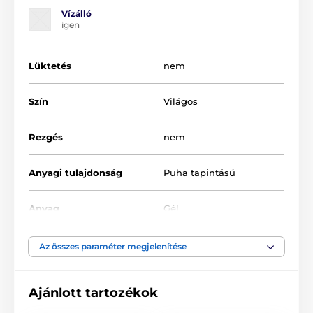
FÉRFIAKNAK
Erotikus pumpa
Vízálló
igen
Klasszikus pumpák
Lüktetés
nem
Szín
Világos
Rezgés
nem
Anyagi tulajdonság
Puha tapintású
Anyag
Gél
Vízállóság
igen
Az összes paraméter megjelenítése
Hossz
23 cm
Ajánlott tartozékok