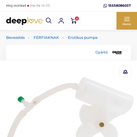
15558086037
Hívj minket
(Hé-Pé 10-17)
0
Menü
Bevezetés
FÉRFIAKNAK
Erotikus pumpa
Gyártó