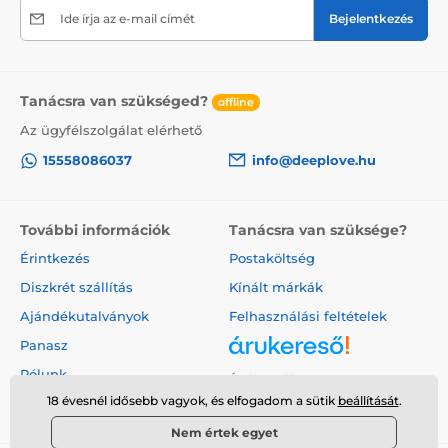
Ide írja az e-mail címét
Bejelentkezés
Tanácsra van szükséged?
offline
Az ügyfélszolgálat elérhető
15558086037
info@deeplove.hu
További információk
Tanácsra van szüksége?
Érintkezés
Postaköltség
Diszkrét szállítás
Kínált márkák
Ajándékutalványok
Felhasználási feltételek
Panasz
Rólunk
Árukereső.hu
18 évesnél idősebb vagyok, és elfogadom a sütik
beállítását
.
Nem értek egyet