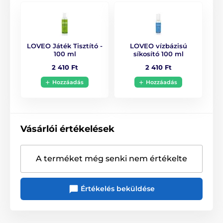
LOVEO Játék Tisztító -
LOVEO vízbázisú
100 ml
síkosító 100 ml
2 410 Ft
2 410 Ft
Hozzáadás
Hozzáadás
Vásárlói értékelések
A terméket még senki nem értékelte
Értékelés beküldése