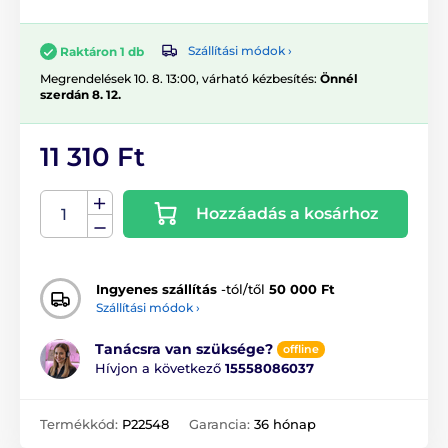
Szállítási módok ›
Raktáron 1 db
Megrendelések 10. 8. 13:00, várható kézbesítés:
Önnél
szerdán 8. 12.
11 310 Ft
Hozzáadás a kosárhoz
Ingyenes szállítás
-tól/től
50 000 Ft
Szállítási módok ›
Tanácsra van szüksége?
offline
Hívjon a következő
15558086037
Termékkód:
P22548
Garancia:
36 hónap