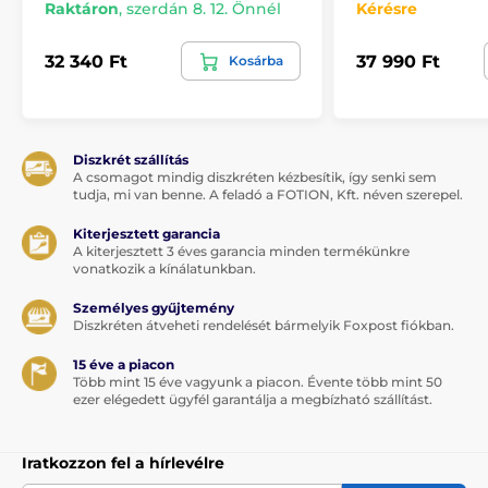
Raktáron
,
szerdán 8. 12. Önnél
Kérésre
32 340 Ft
37 990 Ft
Kosárba
Diszkrét szállítás
A csomagot mindig diszkréten kézbesítik, így senki sem
tudja, mi van benne. A feladó a FOTION, Kft. néven szerepel.
Kiterjesztett garancia
A kiterjesztett 3 éves garancia minden termékünkre
vonatkozik a kínálatunkban.
Személyes gyűjtemény
Diszkréten átveheti rendelését bármelyik Foxpost fiókban.
15 éve a piacon
Több mint 15 éve vagyunk a piacon. Évente több mint 50
ezer elégedett ügyfél garantálja a megbízható szállítást.
Iratkozzon fel a hírlevélre