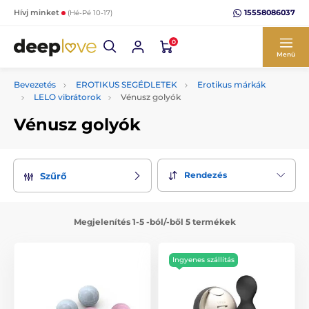
15558086037
Hívj minket
(Hé-Pé 10-17)
0
Menü
Bevezetés
EROTIKUS SEGÉDLETEK
Erotikus márkák
LELO vibrátorok
Vénusz golyók
Vénusz golyók
Rendezés
Szűrő
Megjelenítés 1-5 -ból/-ből 5 termékek
Ingyenes szállítás