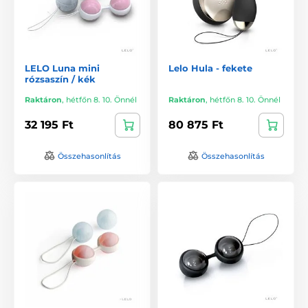
LELO Luna mini
Lelo Hula - fekete
rózsaszín / kék
Raktáron
,
hétfőn 8. 10. Önnél
Raktáron
,
hétfőn 8. 10. Önnél
32 195 Ft
80 875 Ft
Összehasonlítás
Összehasonlítás