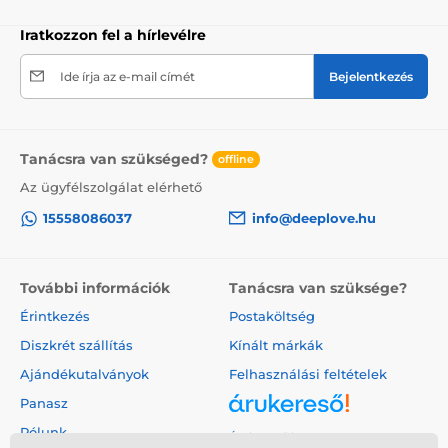
Iratkozzon fel a hírlevélre
Ide írja az e-mail címét
Bejelentkezés
Tanácsra van szükséged?
offline
Az ügyfélszolgálat elérhető
15558086037
info@deeplove.hu
További információk
Tanácsra van szüksége?
Érintkezés
Postaköltség
Diszkrét szállítás
Kínált márkák
Ajándékutalványok
Felhasználási feltételek
Panasz
Rólunk
Árukereső.hu