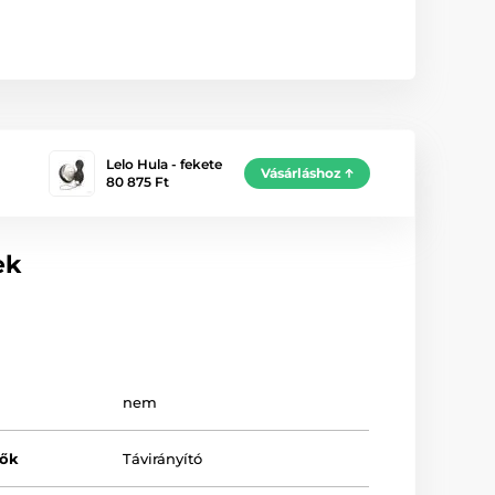
Lelo Hula - fekete
Vásárláshoz
80 875 Ft
ek
nem
zők
Távirányító