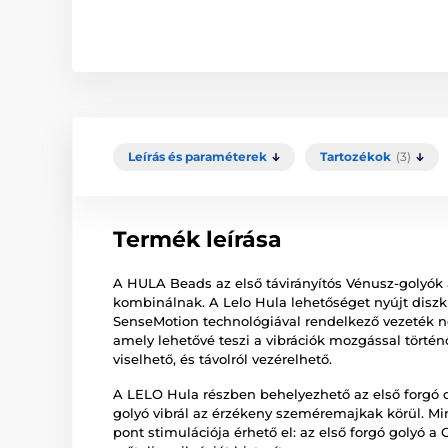
Leírás és paraméterek
Tartozékok
(3)
Termék leírása
A HULA Beads az első távirányítós Vénusz-golyók a
kombinálnak. A Lelo Hula lehetőséget nyújt diszkr
SenseMotion technológiával rendelkező vezeték né
amely lehetővé teszi a vibrációk mozgással történ
viselhető, és távolról vezérelhető.
A LELO Hula részben behelyezhető az első forgó
golyó vibrál az érzékeny szeméremajkak körül. Min
pont stimulációja érhető el: az első forgó golyó a