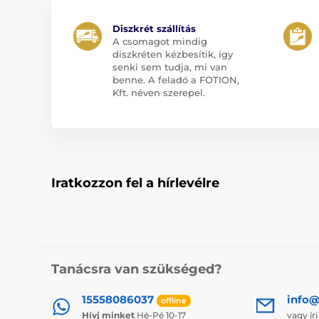
Diszkrét szállítás
A csomagot mindig
diszkréten kézbesítik, így
senki sem tudja, mi van
benne. A feladó a FOTION,
Kft. néven szerepel.
Iratkozzon fel a hírlevélre
Tanácsra van szükséged?
15558086037
info@
offline
Hívj minket
Hé-Pé 10-17
vagy ír