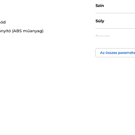
Szín
Súly
mód
irányító (ABS műanyag)
Rezgés
Az összes paraméte
Erogén zóna
Tápegység
Anyagi tulajdonsá
Akkumulátor típu
Átmérő min.
Átmérő max.