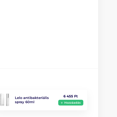
Orvosi szilikon
igen
9.4 cm
6 455 Ft
Lelo antibakteriális
spray 60ml
Hozzáadás