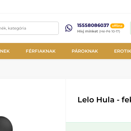
15558086037
offline
mék, kategória
Hívj minket
(Hé-Pé 10-17)
NEK
FÉRFIAKNAK
PÁROKNAK
EROTI
Lelo Hula - f