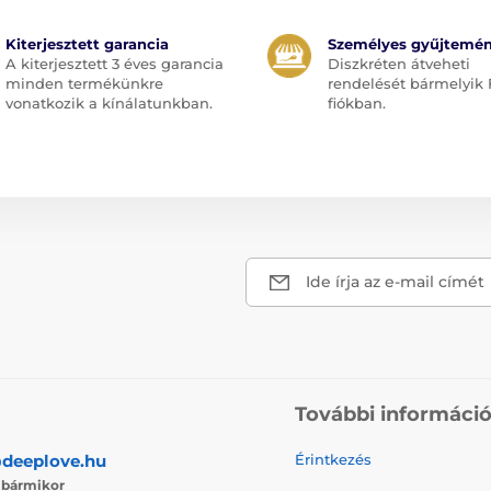
Kiterjesztett garancia
Személyes gyűjtemé
A kiterjesztett 3 éves garancia
Diszkréten átveheti
minden termékünkre
rendelését bármelyik 
vonatkozik a kínálatunkban.
fiókban.
Ide írja az e-mail címét
További informáci
deeplove.hu
Érintkezés
j
bármikor