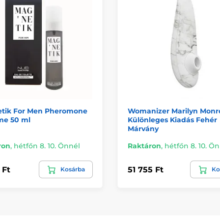
tik For Men Pheromone
Womanizer Marilyn Monr
me 50 ml
Különleges Kiadás Fehér
Márvány
ron
,
hétfőn 8. 10. Önnél
Raktáron
,
hétfőn 8. 10. Ö
 Ft
51 755 Ft
Kosárba
Ko