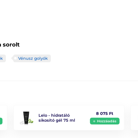
Anyag
Vízállóság
 sorolt
Hossz
ok
Vénusz golyók
8 075 Ft
Lelo - hidratáló
síkosító gél 75 ml
Hozzáadás