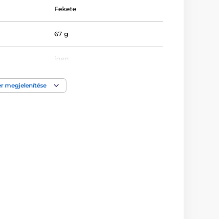
Fekete
67 g
igen
G-pont
,
Hüvelyi
,
Orvostechnikai
r megjelenítése
eszköz
Nabíječka
g
Puha tapintású
sa
Újratölthető akkumulátor
3.7 cm
3.8 cm