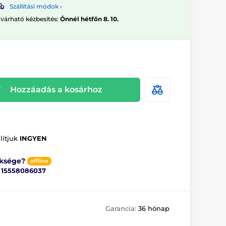
Szállítási módok ›
 várható kézbesítés:
Önnél hétfőn 8. 10.
Hozzáadás a kosárhoz
lítjuk
INGYEN
üksége?
offline
ő
15558086037
Garancia:
36 hónap