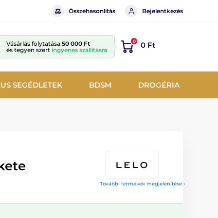
Összehasonlítás
Bejelentkezés
0
Vásárlás folytatása
50 000 Ft
0 Ft
és tegyen szert
ingyenes szállításra
KUS SEGÉDLETEK
BDSM
DROGÉRIA
ekete
További termékek megjelenítése ›