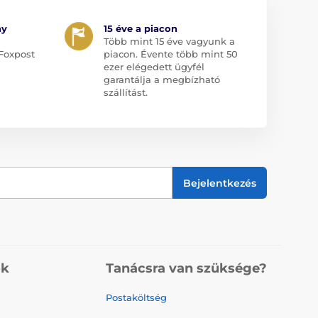
ny
15 éve a piacon
Több mint 15 éve vagyunk a
Foxpost
piacon. Évente több mint 50
ezer elégedett ügyfél
garantálja a megbízható
szállítást.
Bejelentkezés
ók
Tanácsra van szüksége?
Postaköltség