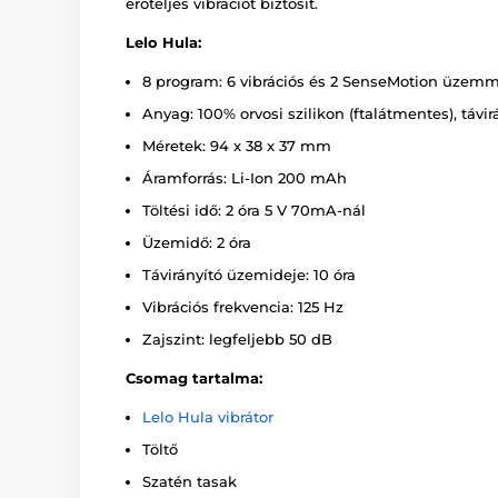
erőteljes vibrációt biztosít.
Lelo Hula:
8 program: 6 vibrációs és 2 SenseMotion üzem
Anyag: 100% orvosi szilikon (ftalátmentes), táv
Méretek: 94 x 38 x 37 mm
Áramforrás: Li-Ion 200 mAh
Töltési idő: 2 óra 5 V 70mA-nál
Üzemidő: 2 óra
Távirányító üzemideje: 10 óra
Vibrációs frekvencia: 125 Hz
Zajszint: legfeljebb 50 dB
Csomag tartalma:
Lelo Hula vibrátor
Töltő
Szatén tasak