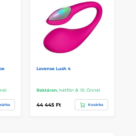
oe
Lovense Lush 4
Pj
ml
nnél
Raktáron
,
hétfőn 8. 10. Önnél
Ra
44 445 Ft
6 
sárba
Kosárba