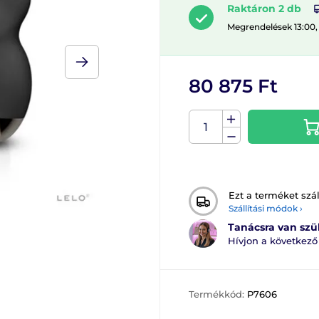
Raktáron 2 db
Megrendelések 13:00,
80 875 Ft
Ezt a terméket szál
Szállítási módok ›
Tanácsra van sz
Hívjon a következ
Termékkód:
P7606