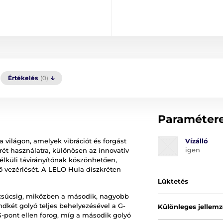
Értékelés
(0)
Paraméter
 világon, amelyek vibrációt és forgást
Vízálló
igen
ét használatra, különösen az innovatív
lküli távirányítónak köszönhetően,
ő vezérlését. A LELO Hula diszkréten
Lüktetés
 csúcsig, miközben a második, nagyobb
dkét golyó teljes behelyezésével a G-
Különleges jellem
 G-pont ellen forog, míg a második golyó