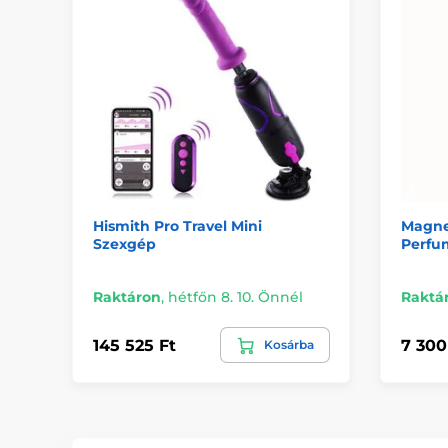
Hismith Pro Travel Mini
Magne
Szexgép
Perfu
Raktáron
,
hétfőn 8. 10. Önnél
Raktá
145 525 Ft
7 300
Kosárba