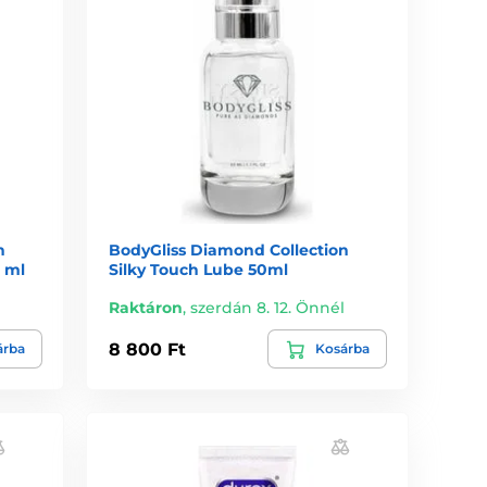
n
BodyGliss Diamond Collection
0 ml
Silky Touch Lube 50ml
l
Raktáron
,
szerdán 8. 12. Önnél
8 800 Ft
árba
Kosárba