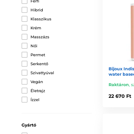
Férfi
Hibrid
Klasszikus
Krém
Masszázs
Női
Permet
Serkentő
Bijoux Indi
Szivattyúval
water base
Vegán
Raktáron
,
s
Életrajz
22 670 Ft
Ízzel
Gyártó