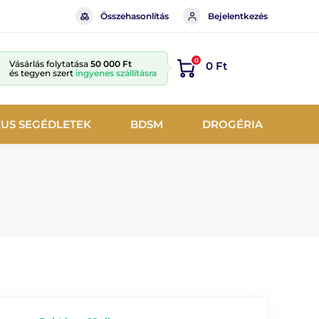
Összehasonlítás
Bejelentkezés
0
Vásárlás folytatása
50 000 Ft
0 Ft
és tegyen szert
ingyenes szállításra
KUS SEGÉDLETEK
BDSM
DROGÉRIA