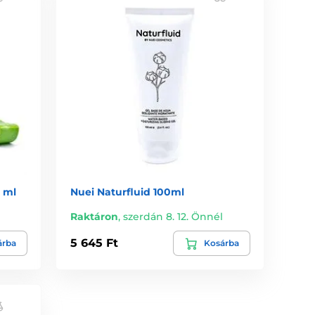
5 ml
Nuei Naturfluid 100ml
l
Raktáron
,
szerdán 8. 12. Önnél
5 645 Ft
árba
Kosárba