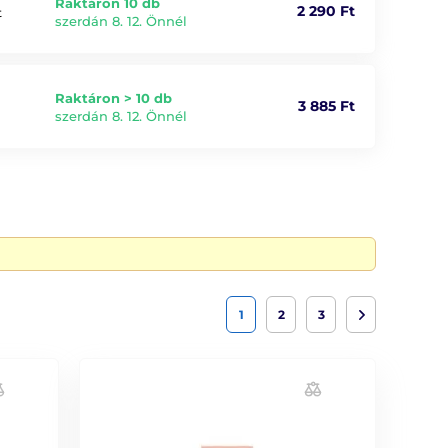
Raktáron 10 db
2 290 Ft
t
szerdán 8. 12. Önnél
Raktáron > 10 db
3 885 Ft
szerdán 8. 12. Önnél
1
2
3