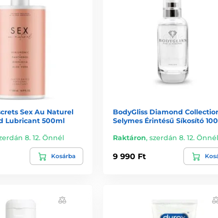
screts Sex Au Naturel
BodyGliss Diamond Collectio
d Lubricant 500ml
Selymes Érintésű Síkosító 10
zerdán 8. 12. Önnél
Raktáron
,
szerdán 8. 12. Önné
9 990 Ft
Kosárba
Kos