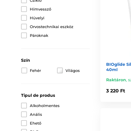
Csikló
Hímvessző
Hüvelyi
Orvostechnikai eszköz
Pároknak
Szín
BIOglide Sí
40ml
Fehér
Világos
Raktáron
,
s
3 220 Ft
Tipul de produs
Alkoholmentes
Anális
Ehető