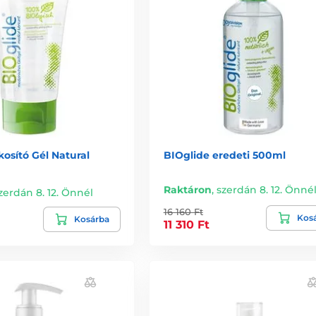
kosító Gél Natural
BIOglide eredeti 500ml
Raktáron
,
szerdán 8. 12. Önné
zerdán 8. 12. Önnél
16 160 Ft
Kos
Kosárba
11 310 Ft