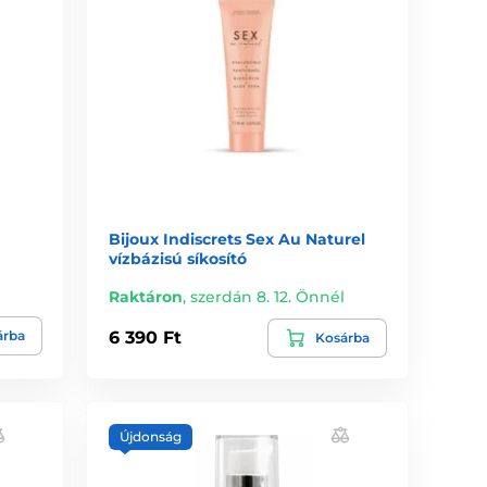
Bijoux Indiscrets Sex Au Naturel
vízbázisú síkosító
l
Raktáron
,
szerdán 8. 12. Önnél
árba
6 390 Ft
Kosárba
Újdonság