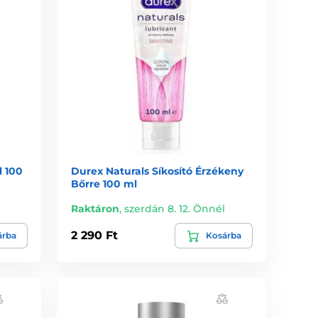
l 100
Durex Naturals Síkosító Érzékeny
Bőrre 100 ml
l
Raktáron
,
szerdán 8. 12. Önnél
2 290 Ft
árba
Kosárba