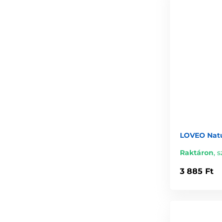
LOVEO Natu
Raktáron
,
s
3 885 Ft