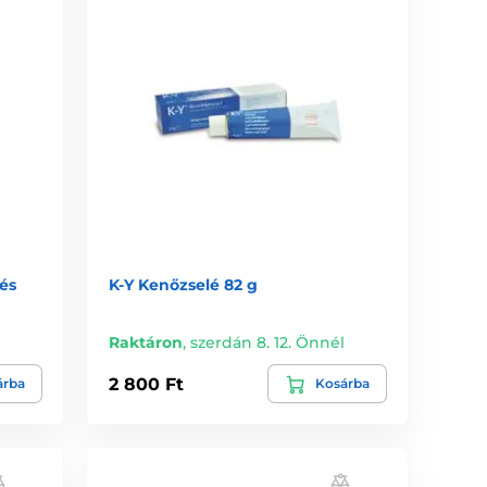
 és
K-Y Kenőzselé 82 g
l
Raktáron
,
szerdán 8. 12. Önnél
2 800 Ft
árba
Kosárba