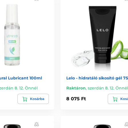
ral Lubricant 100ml
Lelo - hidratáló síkosító gél 7
zerdán 8. 12. Önnél
Raktáron
,
szerdán 8. 12. Önné
8 075 Ft
Kosárba
Kos