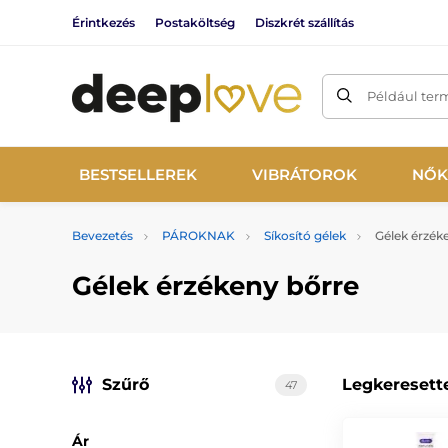
Érintkezés
Postaköltség
Diszkrét szállítás
Például ter
BESTSELLEREK
VIBRÁTOROK
NŐK
Bevezetés
PÁROKNAK
Síkosító gélek
Gélek érzék
Gélek érzékeny bőrre
Szűrő
Legkeresett
47
Ár