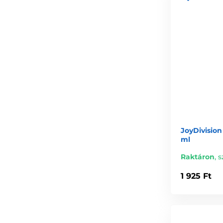
JoyDivisio
ml
Raktáron
,
s
1 925 Ft