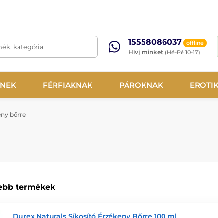
15558086037
offline
mék, kategória
Hívj minket
(Hé-Pé 10-17)
NEK
FÉRFIAKNAK
PÁROKNAK
EROTI
eny bőrre
ebb termékek
Durex Naturals Síkosító Érzékeny Bőrre 100 ml