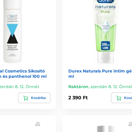
l Cosmetics Síkosító
Durex Naturals Pure intim gé
n és panthenol 100 ml
ml
zerdán 8. 12. Önnél
Raktáron
,
szerdán 8. 12. Önné
2 390 Ft
Kosárba
Kos