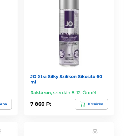
JO Xtra Silky Szilikon Síkosító 60
ml
l
Raktáron
,
szerdán 8. 12. Önnél
7 860 Ft
árba
Kosárba