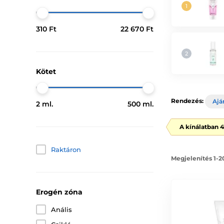
310 Ft
22 670 Ft
Kötet
Rendezés:
Ajá
2 ml.
500 ml.
A kínálatban 
Raktáron
Megjelenítés 1-2
Erogén zóna
Anális