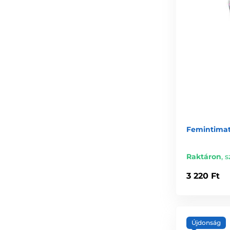
Femintimate
Raktáron
,
s
3 220 Ft
Újdonság