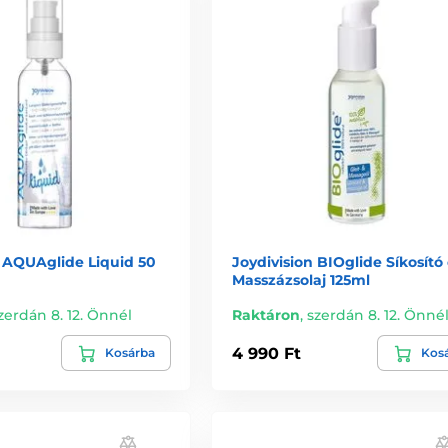
n AQUAglide Liquid 50
Joydivision BIOglide Síkosító
Masszázsolaj 125ml
zerdán 8. 12. Önnél
Raktáron
,
szerdán 8. 12. Önné
4 990 Ft
Kosárba
Kos