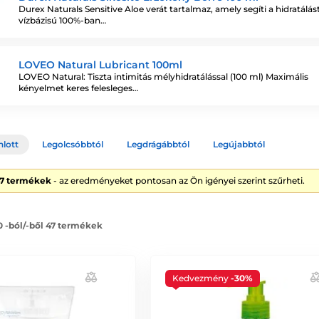
Durex Naturals Sensitive Aloe verát tartalmaz, amely segíti a hidratálás
vízbázisú 100%-ban…
LOVEO Natural Lubricant 100ml
LOVEO Natural: Tiszta intimitás mélyhidratálással (100 ml) Maximális
kényelmet keres felesleges…
nlott
Legolcsóbbtól
Legdrágábbtól
Legújabbtól
47 termékek
- az eredményeket pontosan az Ön igényei szerint szűrheti.
0 -ból/-ből 47 termékek
Kedvezmény
-30%