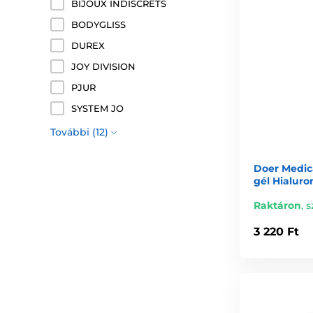
BIJOUX INDISCRETS
BODYGLISS
DUREX
JOY DIVISION
PJUR
SYSTEM JO
További (12)
Doer Medica
gél Hialuro
Raktáron
,
s
3 220 Ft