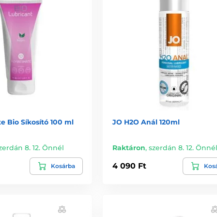
 Bio Síkosító 100 ml
JO H2O Anál 120ml
zerdán 8. 12. Önnél
Raktáron
,
szerdán 8. 12. Önné
4 090 Ft
Kosárba
Kos