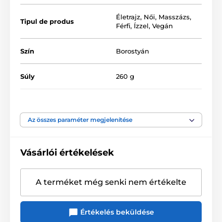
Nem ajánlott személyes síkosítóként
Életrajz
,
Női
,
Masszázs
,
Tipul de produs
Csak külső használatra
Férfi
,
Ízzel
,
Vegán
Gluténmentes
Parabénmentes
Szín
Borostyán
Vegán
Súly
260 g
Cukormentes
Erogén zóna
Pároknak
A termék a következő kategóriákba sorolt
Az összes paraméter megjelenítése
Érzéki játék
Masszázsolajok
Vásárlói értékelések
A terméket még senki nem értékelte
Értékelés beküldése