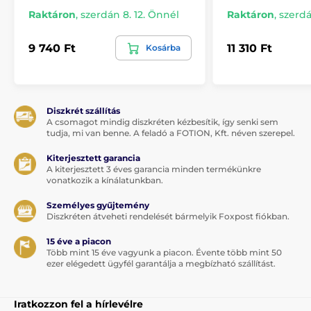
Raktáron
,
szerdán 8. 12. Önnél
Raktáron
,
szerdá
9 740 Ft
11 310 Ft
Kosárba
Diszkrét szállítás
A csomagot mindig diszkréten kézbesítik, így senki sem
tudja, mi van benne. A feladó a FOTION, Kft. néven szerepel.
Kiterjesztett garancia
A kiterjesztett 3 éves garancia minden termékünkre
vonatkozik a kínálatunkban.
Személyes gyűjtemény
Diszkréten átveheti rendelését bármelyik Foxpost fiókban.
15 éve a piacon
Több mint 15 éve vagyunk a piacon. Évente több mint 50
ezer elégedett ügyfél garantálja a megbízható szállítást.
Iratkozzon fel a hírlevélre