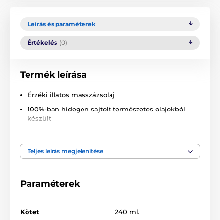
Leírás és paraméterek
Értékelés
(0)
Termék leírása
Érzéki illatos masszázsolaj
100%-ban hidegen sajtolt természetes olajokból
készült
E-vitamint tartalmaz
Nem hagy zsíros maradványokat
Teljes leírás megjelenítése
Nem tömíti el a bőr pórusait
Nem tartalmaz ásványi vagy állati eredetű olajokat
Paraméterek
Teljes testmasszázshoz alkalmas
Illóolajokkal és illatokkal illatosított, ezért nem
Kötet
240 ml.
fogyasztható