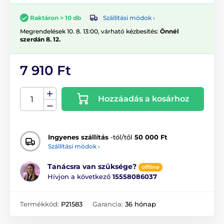
Szállítási módok ›
Raktáron > 10 db
Megrendelések 10. 8. 13:00, várható kézbesítés:
Önnél
szerdán 8. 12.
7 910 Ft
Hozzáadás a kosárhoz
Ingyenes szállítás
-tól/től
50 000 Ft
Szállítási módok ›
Tanácsra van szüksége?
offline
Hívjon a következő
15558086037
Termékkód:
P21583
Garancia:
36 hónap