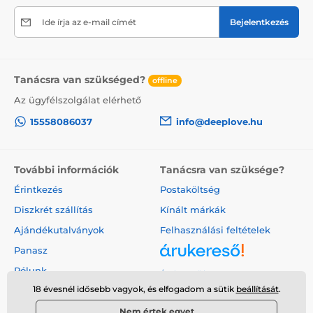
Ide írja az e-mail címét
Bejelentkezés
Tanácsra van szükséged?
offline
Az ügyfélszolgálat elérhető
15558086037
info@deeplove.hu
További információk
Tanácsra van szüksége?
Érintkezés
Postaköltség
Diszkrét szállítás
Kínált márkák
Ajándékutalványok
Felhasználási feltételek
Panasz
Rólunk
Árukereső.hu
18 évesnél idősebb vagyok, és elfogadom a sütik
beállítását
.
Nem értek egyet