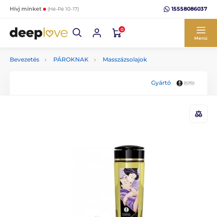
15558086037
Hívj minket
(Hé-Pé 10-17)
0
Menü
Bevezetés
PÁROKNAK
Masszázsolajok
Gyártó