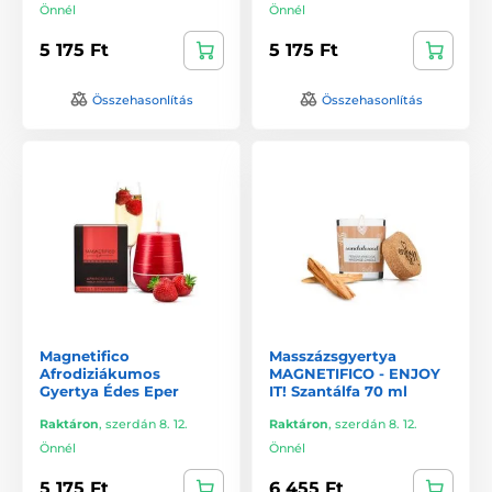
Önnél
Önnél
5 175 Ft
5 175 Ft
Összehasonlítás
Összehasonlítás
Magnetifico
Masszázsgyertya
Afrodiziákumos
MAGNETIFICO - ENJOY
Gyertya Édes Eper
IT! Szantálfa 70 ml
Raktáron
,
szerdán 8. 12.
Raktáron
,
szerdán 8. 12.
Önnél
Önnél
5 175 Ft
6 455 Ft