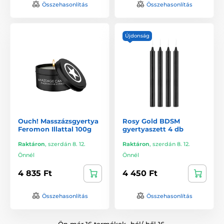
Összehasonlítás
Összehasonlítás
Újdonság
Ouch! Masszázsgyertya
Rosy Gold BDSM
Feromon Illattal 100g
gyertyaszett 4 db
Raktáron
,
szerdán 8. 12.
Raktáron
,
szerdán 8. 12.
Önnél
Önnél
4 835 Ft
4 450 Ft
Összehasonlítás
Összehasonlítás
Ön már 16 termékek -ból/-ből 16.