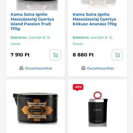
Kama Sutra Ignite
Kama Sutra Ignite
Masszázsolaj Gyertya
Masszázsolaj Gyertya
Island Passion Fruit
Kókusz Ananász 170g
170g
Raktáron
,
szerdán 8. 12.
Raktáron
,
szerdán 8. 12.
Önnél
Önnél
7 910 Ft
8 880 Ft
Összehasonlítás
Összehasonlítás
-45%