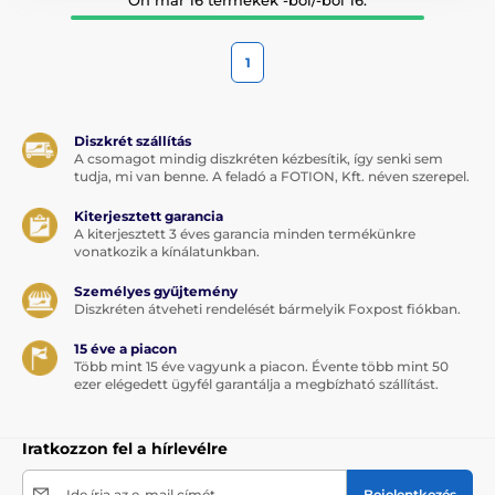
1
Diszkrét szállítás
A csomagot mindig diszkréten kézbesítik, így senki sem
tudja, mi van benne. A feladó a FOTION, Kft. néven szerepel.
Kiterjesztett garancia
A kiterjesztett 3 éves garancia minden termékünkre
vonatkozik a kínálatunkban.
Személyes gyűjtemény
Diszkréten átveheti rendelését bármelyik Foxpost fiókban.
15 éve a piacon
Több mint 15 éve vagyunk a piacon. Évente több mint 50
ezer elégedett ügyfél garantálja a megbízható szállítást.
Iratkozzon fel a hírlevélre
Ide írja az e-mail címét
Bejelentkezés