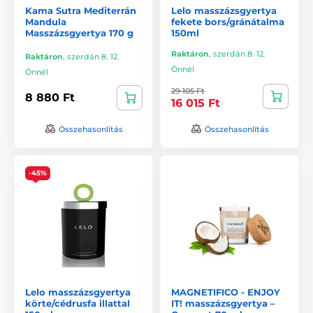
Kama Sutra Mediterrán
Lelo masszázsgyertya
Mandula
fekete bors/gránátalma
Masszázsgyertya 170 g
150ml
Raktáron
,
szerdán 8. 12.
Raktáron
,
szerdán 8. 12.
Önnél
Önnél
29 105 Ft
8 880 Ft
16 015 Ft
Összehasonlítás
Összehasonlítás
-45%
Lelo masszázsgyertya
MAGNETIFICO - ENJOY
körte/cédrusfa illattal
IT! masszázsgyertya –