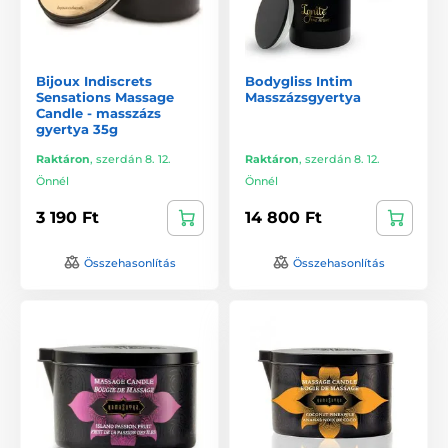
Bijoux Indiscrets
Bodygliss Intim
Sensations Massage
Masszázsgyertya
Candle - masszázs
gyertya 35g
Raktáron
,
szerdán 8. 12.
Raktáron
,
szerdán 8. 12.
Önnél
Önnél
3 190 Ft
14 800 Ft
Összehasonlítás
Összehasonlítás