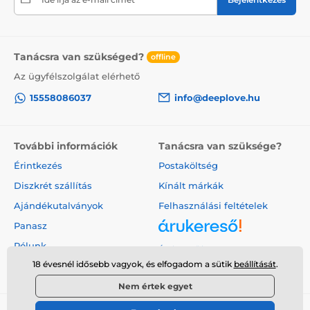
Tanácsra van szükséged?
offline
Az ügyfélszolgálat elérhető
15558086037
info@deeplove.hu
További információk
Tanácsra van szüksége?
Érintkezés
Postaköltség
Diszkrét szállítás
Kínált márkák
Ajándékutalványok
Felhasználási feltételek
Panasz
Rólunk
Árukereső.hu
18 évesnél idősebb vagyok, és elfogadom a sütik
beállítását
.
Nem értek egyet