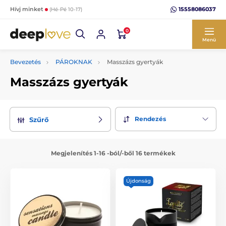
15558086037
Hívj minket
(Hé-Pé 10-17)
0
Menü
Bevezetés
PÁROKNAK
Masszázs gyertyák
Masszázs gyertyák
Rendezés
Szűrő
Megjelenítés 1-16 -ból/-ből 16 termékek
Újdonság