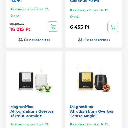
150ml
Coconut 70 ml
Raktáron
,
szerdán 8. 12.
Raktáron
,
szerdán 8. 12.
Önnél
Önnél
29 105 Ft
6 455 Ft
16 015 Ft
Összehasonlítás
Összehasonlítás
Magnetifico
Magnetifico
Afrodiziákum Gyertya
Afrodiziákum Gyertya
Jázmin Románc
Tantra Magici
Raktáron
,
szerdán 8. 12.
Raktáron
,
szerdán 8. 12.