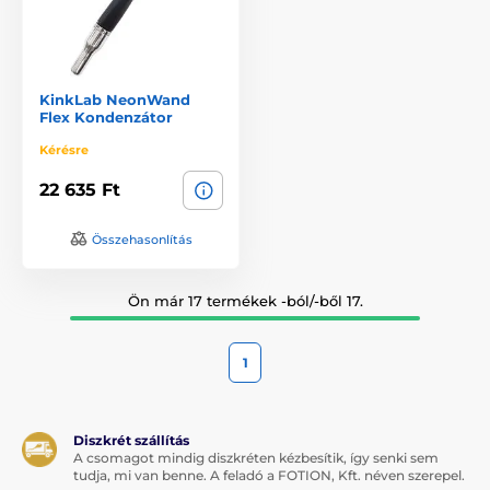
KinkLab NeonWand
Flex Kondenzátor
Kérésre
22 635 Ft
Összehasonlítás
Ön már 17 termékek -ból/-ből 17.
1
Diszkrét szállítás
A csomagot mindig diszkréten kézbesítik, így senki sem
tudja, mi van benne. A feladó a FOTION, Kft. néven szerepel.