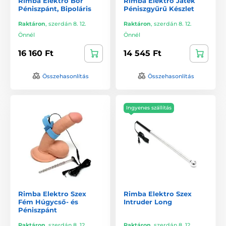
Rimba Elektro Bőr
Rimba Elektro Játék
Péniszpánt, Bipoláris
Péniszgyűrű Készlet
Raktáron
,
szerdán 8. 12.
Raktáron
,
szerdán 8. 12.
Önnél
Önnél
16 160 Ft
14 545 Ft
Összehasonlítás
Összehasonlítás
Ingyenes szállítás
Rimba Elektro Szex
Rimba Elektro Szex
Fém Húgycső- és
Intruder Long
Péniszpánt
Raktáron
,
szerdán 8. 12.
Raktáron
,
szerdán 8. 12.