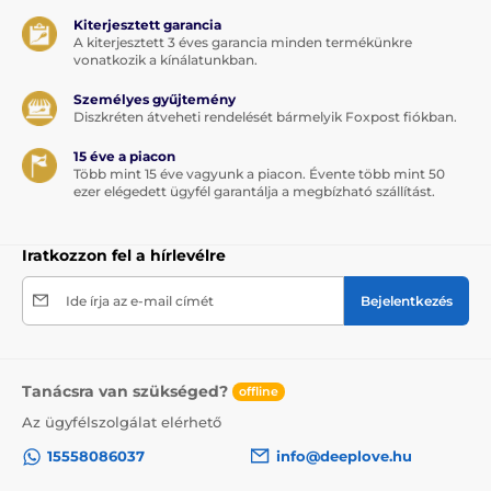
Kiterjesztett garancia
A kiterjesztett 3 éves garancia minden termékünkre
vonatkozik a kínálatunkban.
Személyes gyűjtemény
Diszkréten átveheti rendelését bármelyik Foxpost fiókban.
15 éve a piacon
Több mint 15 éve vagyunk a piacon. Évente több mint 50
ezer elégedett ügyfél garantálja a megbízható szállítást.
Iratkozzon fel a hírlevélre
Ide írja az e-mail címét
Bejelentkezés
Tanácsra van szükséged?
offline
Az ügyfélszolgálat elérhető
15558086037
info@deeplove.hu