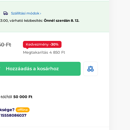
Szállítási módok ›
13:00, várható kézbesítés:
Önnél szerdán 8. 12.
60 Ft
Kedvezmény
-30%
Megtakarítás 4 850 Ft
Hozzáadás a kosárhoz
-tól/től
50 000 Ft
üksége?
offline
ő
15558086037