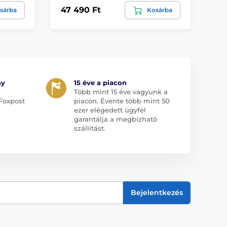
47 490 Ft
9 
sárba
Kosárba
ny
15 éve a piacon
Több mint 15 éve vagyunk a
Foxpost
piacon. Évente több mint 50
ezer elégedett ügyfél
garantálja a megbízható
szállítást.
Bejelentkezés