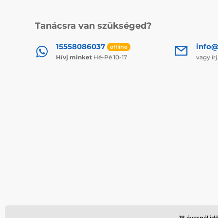
Tanácsra van szükséged?
15558086037
info@
offline
Hívj minket
Hé-Pé 10-17
vagy ír
18 évesnél id