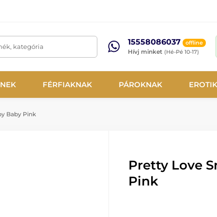
15558086037
offline
mék, kategória
Hívj minket
(Hé-Pé 10-17)
NEK
FÉRFIAKNAK
PÁROKNAK
EROTI
py Baby Pink
Pretty Love 
Pink