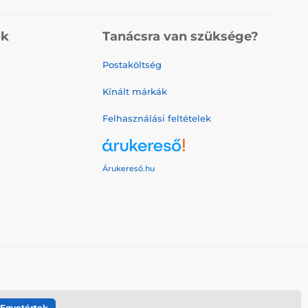
ók
Tanácsra van szüksége?
Postaköltség
Kínált márkák
Felhasználási feltételek
Árukereső.hu
Egyetértek