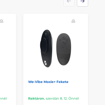
We-Vibe Moxie+ Fekete
Vi
Önnél
Raktáron
,
szerdán 8. 12. Önnél
Ra