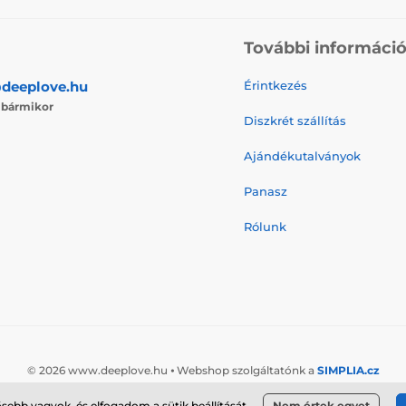
További informáci
deeplove.hu
Érintkezés
j
bármikor
Diszkrét szállítás
Ajándékutalványok
Panasz
Rólunk
© 2026 www.deeplove.hu ⦁ Webshop szolgáltatónk a
SIMPLIA.cz
ősebb vagyok, és elfogadom a sütik
beállítását
.
Nem értek egyet