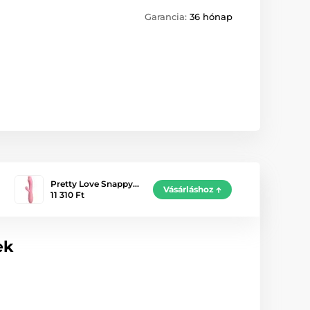
Garancia:
36 hónap
Pretty Love Snappy…
Vásárláshoz
11 310 Ft
ek