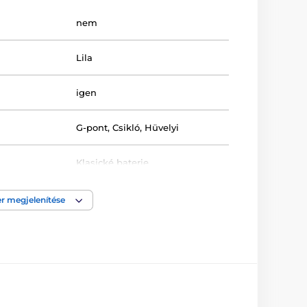
nem
Lila
igen
G-pont
,
Csikló
,
Hüvelyi
Klasické baterie
g
Puha tapintású
r megjelenítése
sa
2 db AAA elem
Orvosi szilikon
3.2 cm