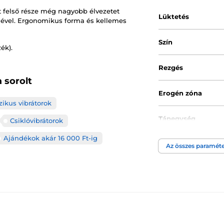
tt felső része még nagyobb élvezetet
Lüktetés
gével. Ergonomikus forma és kellemes
Szín
ék).
Rezgés
 sorolt
Erogén zóna
zikus vibrátorok
Tápegység
Csiklóvibrátorok
Ajándékok akár 16 000 Ft-ig
Anyagi tulajdonsá
Az összes paraméte
Akkumulátor típu
Anyag
Átmérő