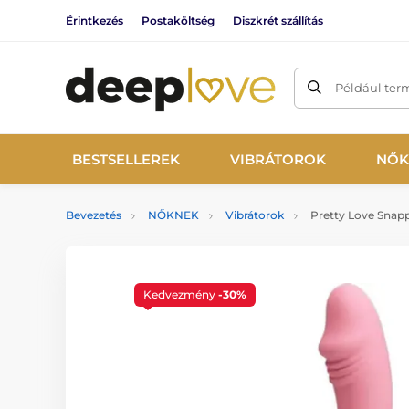
Érintkezés
Postaköltség
Diszkrét szállítás
Például ter
BESTSELLEREK
VIBRÁTOROK
NŐK
Bevezetés
NŐKNEK
Vibrátorok
Pretty Love Snap
Kedvezmény
-30%