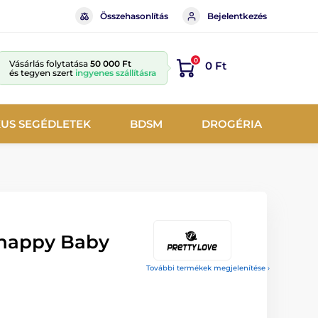
Összehasonlítás
Bejelentkezés
0
Vásárlás folytatása
50 000 Ft
0 Ft
és tegyen szert
ingyenes szállításra
KUS SEGÉDLETEK
BDSM
DROGÉRIA
Snappy Baby
További termékek megjelenítése ›