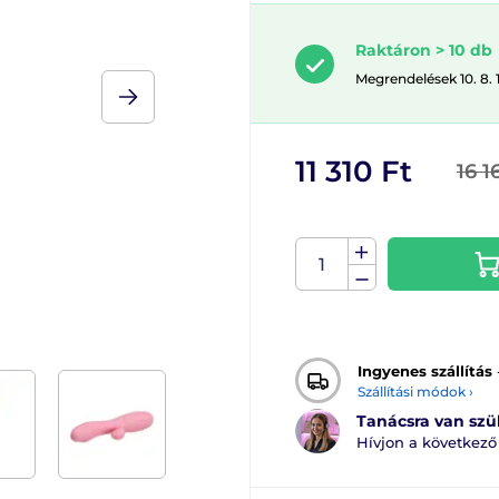
Raktáron > 10 db
Megrendelések 10. 8. 
11 310 Ft
16 1
Ingyenes szállítás
Szállítási módok ›
Tanácsra van sz
Hívjon a következ