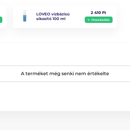
2 410 Ft
Vízállóság
LOVEO vízbázisú
síkosító 100 ml
Hozzáadás
Hossz
A terméket még senki nem értékelte