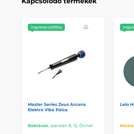
Kapcsolódó termékek
Ingyenes szállítás
Ingyen
Master Series Zeus Arcana
Lelo H
Elektro Vibe Pálca
Raktáron
,
szerdán 8. 12. Önnél
Kérés