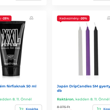
y
-25%
Kedvezmény
-20%
ém férfiaknak 50 ml
Japán DripCandles SM gyerty
db
edden 8. 11. Önnél
Raktáron
,
kedden 8. 11. Önnél
8 075 Ft
Kosárba
Kos