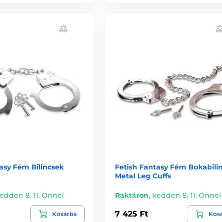
asy Fém Bilincsek
Fetish Fantasy Fém Bokabili
Metal Leg Cuffs
edden 8. 11. Önnél
Raktáron
,
kedden 8. 11. Önnél
7 425 Ft
Kosárba
Kos