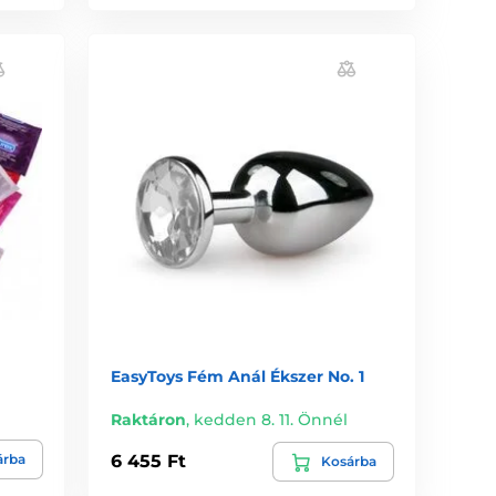
EasyToys Fém Anál Ékszer No. 1
Raktáron
,
kedden 8. 11. Önnél
árba
6 455 Ft
Kosárba