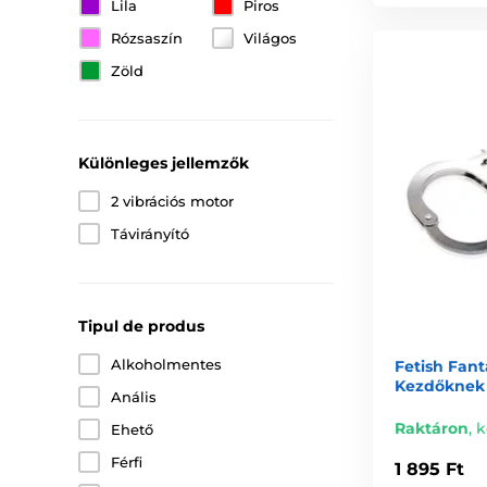
Lila
Piros
Rózsaszín
Világos
Zöld
Különleges jellemzők
2 vibrációs motor
Távirányító
Tipul de produs
Alkoholmentes
Fetish Fant
Kezdőknek
Anális
Raktáron
,
k
Ehető
Férfi
1 895 Ft