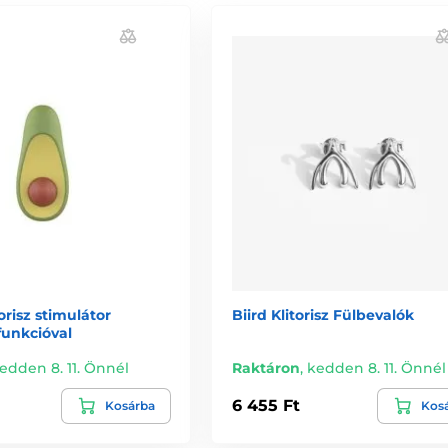
orisz stimulátor
Biird Klitorisz Fülbevalók
funkcióval
edden 8. 11. Önnél
Raktáron
,
kedden 8. 11. Önnél
6 455 Ft
Kosárba
Kos