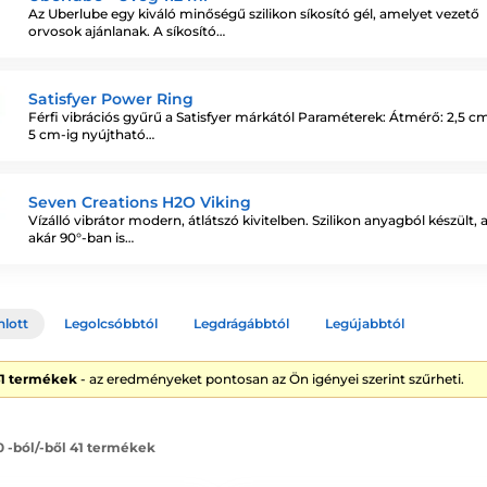
Az Uberlube egy kiváló minőségű szilikon síkosító gél, amelyet vezető
orvosok ajánlanak. A síkosító…
Satisfyer Power Ring
Férfi vibrációs gyűrű a Satisfyer márkától Paraméterek: Átmérő: 2,5 cm
5 cm-ig nyújtható…
Seven Creations H2O Viking
Vízálló vibrátor modern, átlátszó kivitelben. Szilikon anyagból készült,
akár 90°-ban is…
nlott
Legolcsóbbtól
Legdrágábbtól
Legújabbtól
41 termékek
- az eredményeket pontosan az Ön igényei szerint szűrheti.
0 -ból/-ből 41 termékek