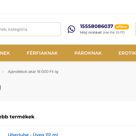
15558086037
offline
mék, kategória
Hívj minket
(Hé-Pé 10-17)
NEK
FÉRFIAKNAK
PÁROKNAK
EROTI
Ajándékok akár 16 000 Ft-ig
g
ebb termékek
Uberlube - Üveg 112 ml