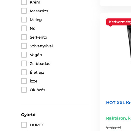
Krém
Masszázs
Meleg
Kedvezmén
Női
Serkentő
Szivattyúval
Vegán
Zsibbadás
Életrajz
Ízzel
Öklözés
HOT XXL Kr
Gyártó
Raktáron
,
k
DUREX
6 455 Ft