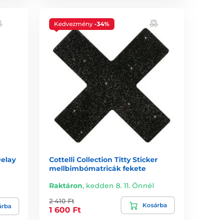
Kedvezmény
-34%
elay
Cottelli Collection Titty Sticker
mellbimbómatricák fekete
Raktáron
,
kedden 8. 11. Önnél
2 410 Ft
Kosárba
árba
1 600 Ft