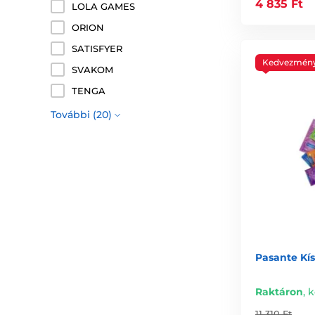
4 835 Ft
LOLA GAMES
ORION
SATISFYER
Kedvezmén
SVAKOM
TENGA
További (20)
Pasante Kí
Raktáron
,
k
11 310 Ft