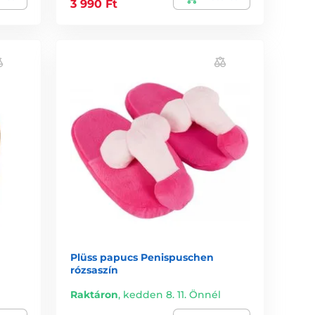
3 990 Ft
Plüss papucs Penispuschen
rózsaszín
Raktáron
,
kedden 8. 11. Önnél