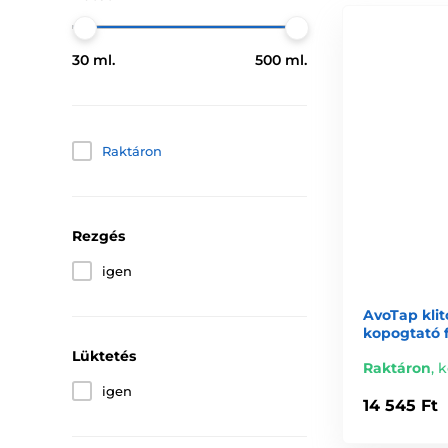
30 ml.
500 ml.
Raktáron
Rezgés
igen
AvoTap klit
kopogtató 
Lüktetés
Raktáron
,
k
igen
14 545 Ft