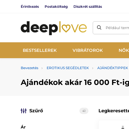
Érintkezés
Postaköltség
Diszkrét szállítás
Például ter
BESTSELLEREK
VIBRÁTOROK
NŐK
Bevezetés
EROTIKUS SEGÉDLETEK
AJÁNDÉKTIPPEK
Ajándékok akár 16 000 Ft-i
Szűrő
Legkeresett
41
Ár