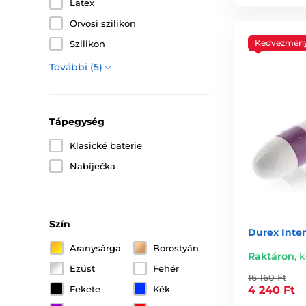
Latex
Orvosi szilikon
Kedvezmén
Szilikon
További (5)
Tápegység
Klasické baterie
Nabíječka
Szín
Durex Inten
Aranysárga
Borostyán
Raktáron
,
k
Ezüst
Fehér
16 160 Ft
4 240 Ft
Fekete
Kék