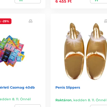
6 455 Ft
y
-29%
sérleti Csomag 40db
Penis Slippers
edden 8. 11. Önnél
Raktáron
,
kedden 8. 11. Önnél