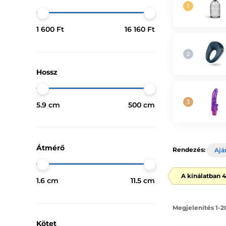
1 600 Ft
16 160 Ft
Hossz
5.9 cm
500 cm
Átmérő
Rendezés:
Ajá
A kínálatban 
1.6 cm
11.5 cm
Megjelenítés 1-2
Kötet