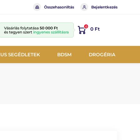
Összehasonlítás
Bejelentkezés
0
Vásárlás folytatása
50 000 Ft
0 Ft
és tegyen szert
ingyenes szállításra
KUS SEGÉDLETEK
BDSM
DROGÉRIA