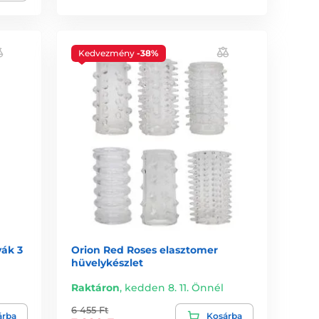
Kedvezmény
-38%
ák 3
Orion Red Roses elasztomer
hüvelykészlet
Raktáron
,
kedden 8. 11. Önnél
6 455 Ft
árba
Kosárba