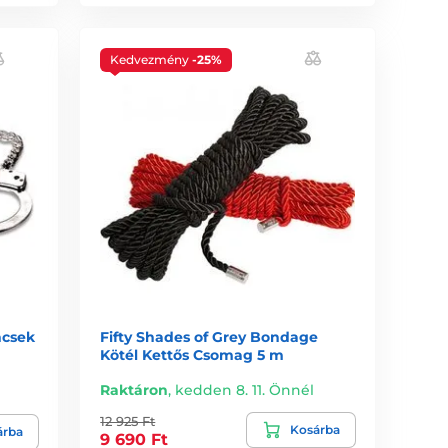
Kedvezmény
-25%
ncsek
Fifty Shades of Grey Bondage
Kötél Kettős Csomag 5 m
Raktáron
,
kedden 8. 11. Önnél
12 925 Ft
Kosárba
árba
9 690 Ft