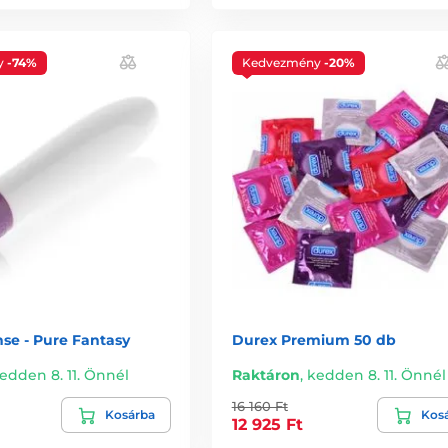
y
-74%
Kedvezmény
-20%
se - Pure Fantasy
Durex Premium 50 db
edden 8. 11. Önnél
Raktáron
,
kedden 8. 11. Önnél
16 160 Ft
Kosárba
Kos
12 925 Ft