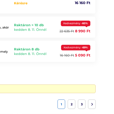
16 160 Ft
Kérésre
Kedvezmény
-60%
Raktáron > 10 db
, akár
kedden 8. 11. Önnél
8 990 Ft
22 635 Ft
Kedvezmény
-69%
Raktáron 8 db
 amely
kedden 8. 11. Önnél
5 090 Ft
16 160 Ft
1
2
3