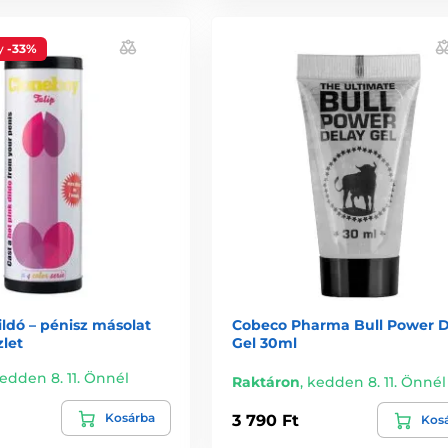
y
-33%
ldó – pénisz másolat
Cobeco Pharma Bull Power D
zlet
Gel 30ml
edden 8. 11. Önnél
Raktáron
,
kedden 8. 11. Önnél
Kosárba
3 790 Ft
Kos