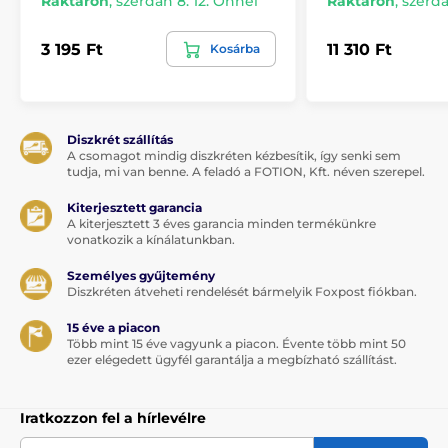
Raktáron
,
szerdán 8. 12. Önnél
Raktáron
,
szerdá
3 195 Ft
11 310 Ft
Kosárba
Diszkrét szállítás
A csomagot mindig diszkréten kézbesítik, így senki sem
tudja, mi van benne. A feladó a FOTION, Kft. néven szerepel.
Kiterjesztett garancia
A kiterjesztett 3 éves garancia minden termékünkre
vonatkozik a kínálatunkban.
Személyes gyűjtemény
Diszkréten átveheti rendelését bármelyik Foxpost fiókban.
15 éve a piacon
Több mint 15 éve vagyunk a piacon. Évente több mint 50
ezer elégedett ügyfél garantálja a megbízható szállítást.
Iratkozzon fel a hírlevélre