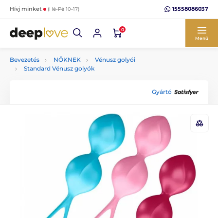
15558086037
Hívj minket
(Hé-Pé 10-17)
0
Menü
Bevezetés
NŐKNEK
Vénusz golyói
Standard Vénusz golyók
Gyártó