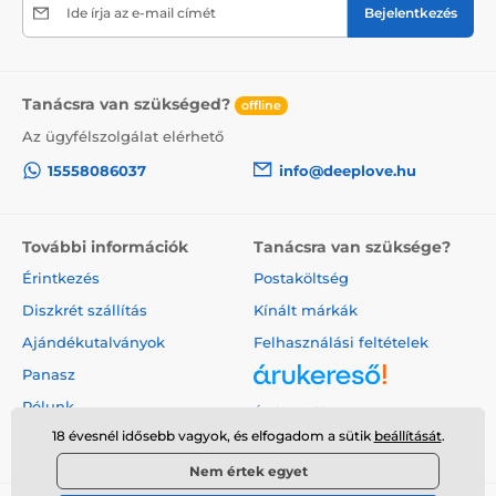
Ide írja az e-mail címét
Bejelentkezés
Tanácsra van szükséged?
offline
Az ügyfélszolgálat elérhető
15558086037
info@deeplove.hu
További információk
Tanácsra van szüksége?
Érintkezés
Postaköltség
Diszkrét szállítás
Kínált márkák
Ajándékutalványok
Felhasználási feltételek
Panasz
Rólunk
Árukereső.hu
18 évesnél idősebb vagyok, és elfogadom a sütik
beállítását
.
Nem értek egyet