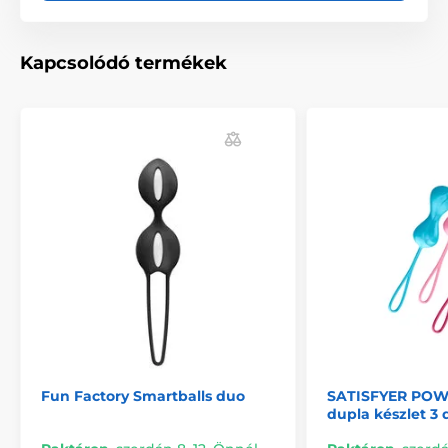
Kapcsolódó termékek
A termék a következő kategóriákba sorolt
Standard Vénusz golyók
Vénusz golyókészletek
Fun Factory Smartballs duo
SATISFYER POW
dupla készlet 3 