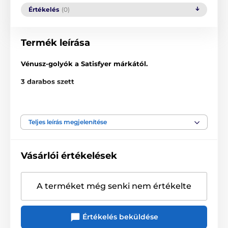
Értékelés
(0)
Termék leírása
Vénusz-golyók a Satisfyer márkától.
3 darabos szett
Tartsa magát formában! A Satisfyer Balls segítségével
edzheti az izmait. Ezeknek a golyóknak a napi 15
perces viselésével erősítheti a medencefenék izmait.
Teljes leírás megjelenítése
A belső mag nem mozgatható.
Mindhárom golyó átmérője 3,4 cm, de eltérő
Vásárlói értékelések
súlyúak. Először a könnyebb golyóval kezdje, majd
fokozatosan haladjon a nehezebb felé.
A terméket még senki nem értékelte
Súlyok:
79,3 g; 114,1 g; 150,3 g
Értékelés beküldése