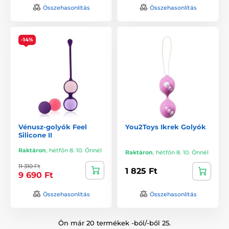
Összehasonlítás
Összehasonlítás
-14%
Vénusz-golyók Feel
You2Toys Ikrek Golyók
Silicone II
Raktáron
,
hétfőn 8. 10. Önnél
Raktáron
,
hétfőn 8. 10. Önnél
11 310 Ft
1 825 Ft
9 690 Ft
Összehasonlítás
Összehasonlítás
Ön már 20 termékek -ból/-ből 25.