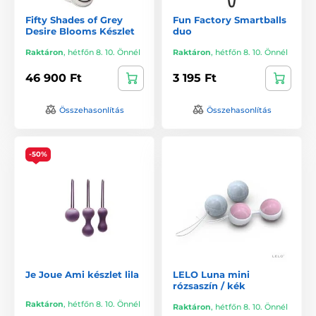
Fifty Shades of Grey
Fun Factory Smartballs
Desire Blooms Készlet
duo
Raktáron
,
hétfőn 8. 10. Önnél
Raktáron
,
hétfőn 8. 10. Önnél
46 900 Ft
3 195 Ft
Összehasonlítás
Összehasonlítás
-50%
Je Joue Ami készlet lila
LELO Luna mini
rózsaszín / kék
Raktáron
,
hétfőn 8. 10. Önnél
Raktáron
,
hétfőn 8. 10. Önnél