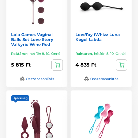
Lola Games Vaginal
LoveToy iWhizz Luna
Balls Set Love Story
Kegel Labda
Valkyrie Wine Red
Raktáron
,
hétfőn 8. 10. Önnél
Raktáron
,
hétfőn 8. 10. Önnél
5 815 Ft
4 835 Ft
Összehasonlítás
Összehasonlítás
Újdonság