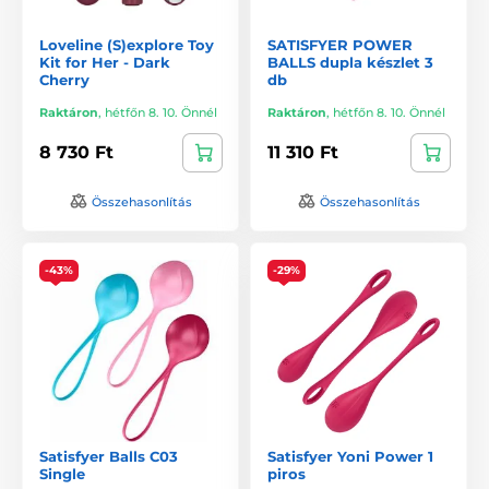
Loveline (S)explore Toy
SATISFYER POWER
Kit for Her - Dark
BALLS dupla készlet 3
Cherry
db
Raktáron
,
hétfőn 8. 10. Önnél
Raktáron
,
hétfőn 8. 10. Önnél
8 730 Ft
11 310 Ft
Összehasonlítás
Összehasonlítás
-43%
-29%
Satisfyer Balls C03
Satisfyer Yoni Power 1
Single
piros