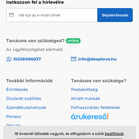
Iratkozzon fel a hírlevélre
Ide írja az e-mail címét
Bejelentkezés
Tanácsra van szükséged?
online
Az ügyfélszolgálat elérhető
15558086037
info@deeplove.hu
További információk
Tanácsra van szüksége?
Érintkezés
Postaköltség
Diszkrét szállítás
Kínált márkák
Ajándékutalványok
Felhasználási feltételek
Panasz
Rólunk
Árukereső.hu
18 évesnél idősebb vagyok, és elfogadom a sütik
beállítását
.