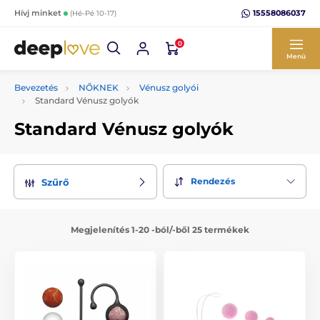
15558086037
Hívj minket
(Hé-Pé 10-17)
0
Menü
Bevezetés
NŐKNEK
Vénusz golyói
Standard Vénusz golyók
Standard Vénusz golyók
Rendezés
Szűrő
Megjelenítés 1-20 -ból/-ből 25 termékek