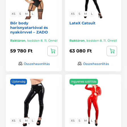
XS
S
M
L
XS
S
M
L
Bőr body
LateX Catsuit
harisnyatartóval és
nyakörvvel – ZADO
Raktáron
,
kedden 8. 11. Önnél
Raktáron
,
kedden 8. 11. Önnél
59 780 Ft
63 080 Ft
Összehasonlítás
Összehasonlítás
Újdonság
Ingyenes szállítás
XS
S
M
L
XS
S
M
L