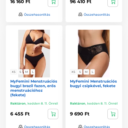
16 160 Ft
96 410 Ft
Összehasonlítás
Összehasonlítás
XS
S
M
L
XS
S
M
L
MyFemini Menstruációs
MyFemini Menstruációs
bugyi brazil fazon, erős
bugyi csipkével, fekete
menstruációhoz
(fekete)
Raktáron
,
kedden 8. 11. Önnél
Raktáron
,
kedden 8. 11. Önnél
6 455 Ft
9 690 Ft
Összehasonlítás
Összehasonlítás