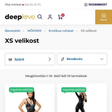
15558086037
Hívj minket
(Hé-Pé 10-17)
0
Menü
Bevezetés
NŐKNEK
Erotikus ruházat
XS velikost
XS velikost
Rendezés
Szűrő
Megjelenítés 1-10 -ból/-ből 10 termékek
Ingyenes szállítás
Ingyenes szállítás