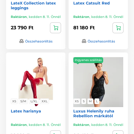
LateX Collection latex
Latex Catsuit Red
leggings
Raktáron
,
kedden 8. 11. Önnél
Raktáron
,
kedden 8. 11. Önnél
23 790 Ft
81 180 Ft
Összehasonlítás
Összehasonlítás
Ingyenes szállítás
XS
S/M
L/XL
XXL
XS
S
M
L
Latex harisnya
Luxus Helenily ruha
Rebellion márkától
Raktáron
,
kedden 8. 11. Önnél
Raktáron
,
kedden 8. 11. Önnél