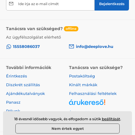
Ide írja az e-mail címét
Bejelentkezés
Tanácsra van szükséged?
offline
Az ügyfélszolgálat elérhető
15558086037
info@deeplove.hu
További információk
Tanácsra van szüksége?
Érintkezés
Postaköltség
Diszkrét szállítás
Kínált márkák
Ajándékutalványok
Felhasználási feltételek
Panasz
Rólunk
Árukereső.hu
18 évesnél idősebb vagyok, és elfogadom a sütik
beállítását
.
Nem értek egyet