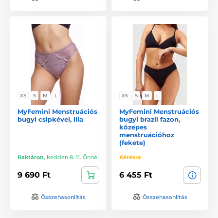
XS
S
M
L
XS
S
M
L
MyFemini Menstruációs
MyFemini Menstruációs
bugyi csipkével, lila
bugyi brazil fazon,
közepes
menstruációhoz
(fekete)
Raktáron
,
kedden 8. 11. Önnél
Kérésre
9 690 Ft
6 455 Ft
Összehasonlítás
Összehasonlítás