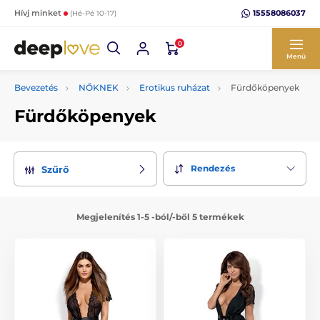
15558086037
Hívj minket
(Hé-Pé 10-17)
0
Menü
Bevezetés
NŐKNEK
Erotikus ruházat
Fürdőköpenyek
Fürdőköpenyek
Rendezés
Szűrő
Megjelenítés 1-5 -ból/-ből 5 termékek