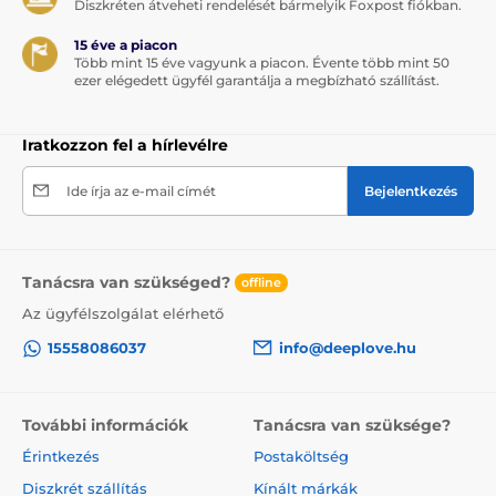
Diszkréten átveheti rendelését bármelyik Foxpost fiókban.
15 éve a piacon
Több mint 15 éve vagyunk a piacon. Évente több mint 50
ezer elégedett ügyfél garantálja a megbízható szállítást.
Iratkozzon fel a hírlevélre
Ide írja az e-mail címét
Bejelentkezés
Tanácsra van szükséged?
offline
Az ügyfélszolgálat elérhető
15558086037
info@deeplove.hu
További információk
Tanácsra van szüksége?
Érintkezés
Postaköltség
Diszkrét szállítás
Kínált márkák