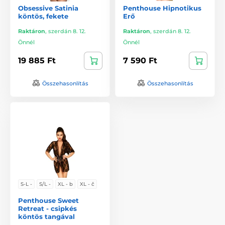
Obsessive Satinia
Penthouse Hipnotikus
köntös, fekete
Erő
Raktáron
,
szerdán 8. 12.
Raktáron
,
szerdán 8. 12.
Önnél
Önnél
19 885 Ft
7 590 Ft
Összehasonlítás
Összehasonlítás
S-L -
S/L -
XL - b
XL - č
Penthouse Sweet
Retreat - csipkés
köntös tangával