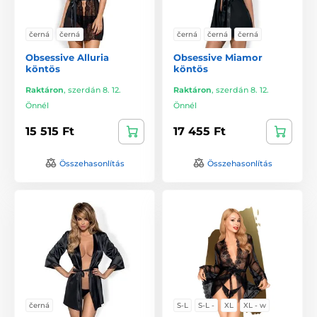
černá
černá
černá
černá
černá
Obsessive Alluria
Obsessive Miamor
köntös
köntös
Raktáron
,
szerdán 8. 12.
Raktáron
,
szerdán 8. 12.
Önnél
Önnél
15 515 Ft
17 455 Ft
Összehasonlítás
Összehasonlítás
černá
S-L
S-L -
XL
XL - w