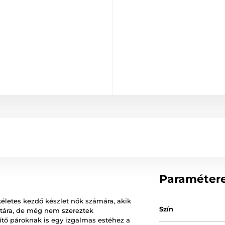
Paraméter
ökéletes kezdő készlet nők számára, akik
Szín
atára, de még nem szereztek
ítő pároknak is egy izgalmas estéhez a