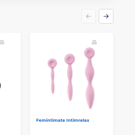
Femintimate Intimrelax
Ou
Ké