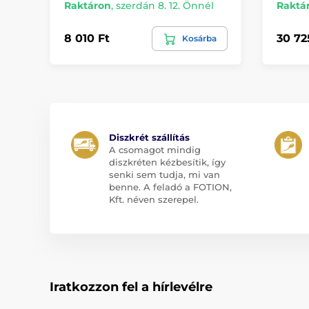
Raktáron
,
szerdán 8. 12. Önnél
Raktá
8 010 Ft
30 72
Kosárba
Diszkrét szállítás
A csomagot mindig
diszkréten kézbesítik, így
senki sem tudja, mi van
benne. A feladó a FOTION,
Kft. néven szerepel.
Iratkozzon fel a hírlevélre