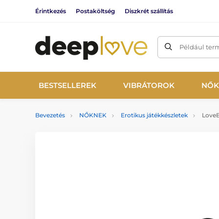
Érintkezés
Postaköltség
Diszkrét szállítás
Például ter
BESTSELLEREK
VIBRÁTOROK
NŐK
Bevezetés
NŐKNEK
Erotikus játékkészletek
LoveB