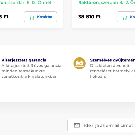
ron
,
szerdán 8. 12. Önnél
Raktáron
,
szerdán 8. 12. 
5 Ft
38 810 Ft
Kosárba
Ko
Kiterjesztett garancia
Személyes gyűjtemé
A kiterjesztett 3 éves garancia
Diszkréten átveheti
minden termékünkre
rendelését bármelyik 
vonatkozik a kínálatunkban.
fiókban.
Ide írja az e-mail címét