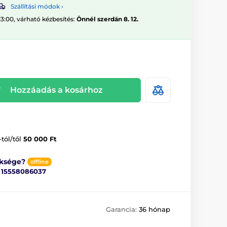
Szállítási módok ›
13:00, várható kézbesítés:
Önnél szerdán 8. 12.
Hozzáadás a kosárhoz
-tól/től
50 000 Ft
üksége?
offline
ő
15558086037
Garancia:
36 hónap