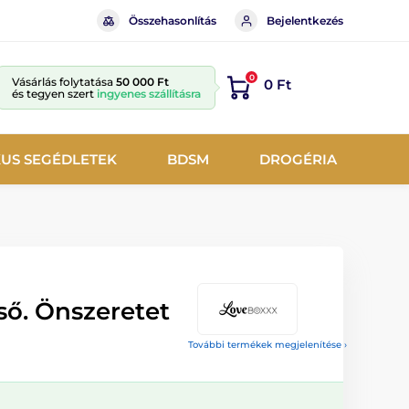
Összehasonlítás
Bejelentkezés
0
Vásárlás folytatása
50 000 Ft
0 Ft
és tegyen szert
ingyenes szállításra
KUS SEGÉDLETEK
BDSM
DROGÉRIA
ső. Önszeretet
További termékek megjelenítése ›