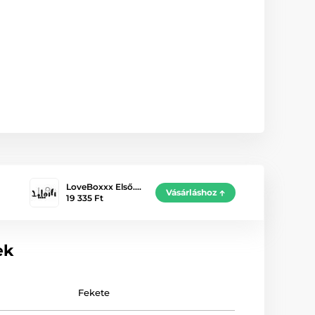
LoveBoxxx Első.…
Vásárláshoz
19 335 Ft
ek
Fekete