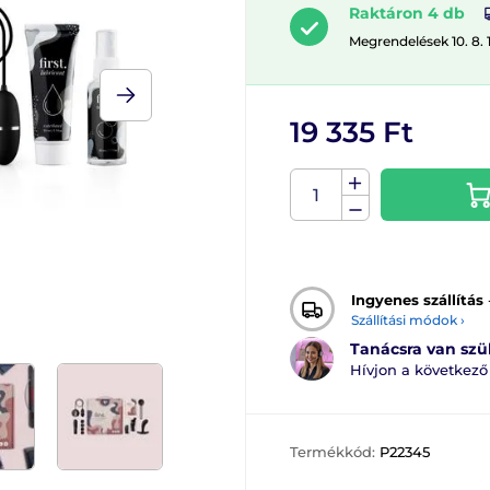
Raktáron 4 db
Megrendelések 10. 8. 
19 335 Ft
Ingyenes szállítás
Szállítási módok ›
Tanácsra van sz
Hívjon a következ
Termékkód:
P22345