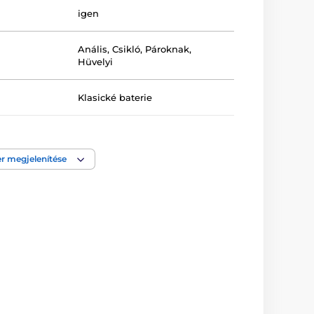
igen
Anális
,
Csikló
,
Pároknak
,
Hüvelyi
Klasické baterie
igen
r megjelenítése