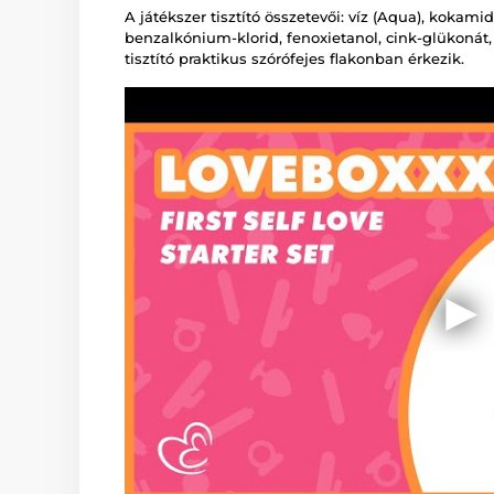
A játékszer tisztító összetevői: víz (Aqua), kokamid
benzalkónium-klorid, fenoxietanol, cink-glükonát, 
tisztító praktikus szórófejes flakonban érkezik.