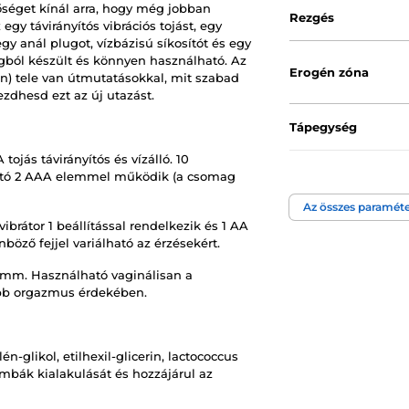
séget kínál arra, hogy még jobban
Rezgés
gy távirányítós vibrációs tojást, egy
egy anál plugot, vízbázisú síkosítót és egy
yagból készült és könnyen használható. Az
Erogén zóna
en) tele van útmutatásokkal, mit szabad
zdhesd ezt az új utazást.
Tápegység
ojás távirányítós és vízálló. 10
Vízállóság
nyító 2 AAA elemmel működik (a csomag
Az összes paraméte
ibrátor 1 beállítással rendelkezik és 1 AA
öző fejjel variálható az érzésekért.
5 mm. Használható vaginálisan a
ebb orgazmus érdekében.
én-glikol, etilhexil-glicerin, lactococcus
mbák kialakulását és hozzájárul az