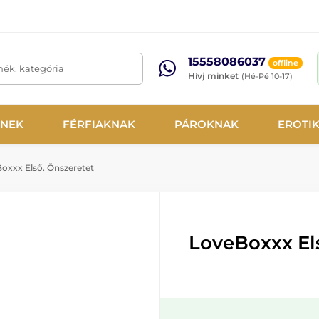
15558086037
offline
mék, kategória
Hívj minket
(Hé-Pé 10-17)
NEK
FÉRFIAKNAK
PÁROKNAK
EROTI
oxxx Első. Önszeretet
LoveBoxxx El