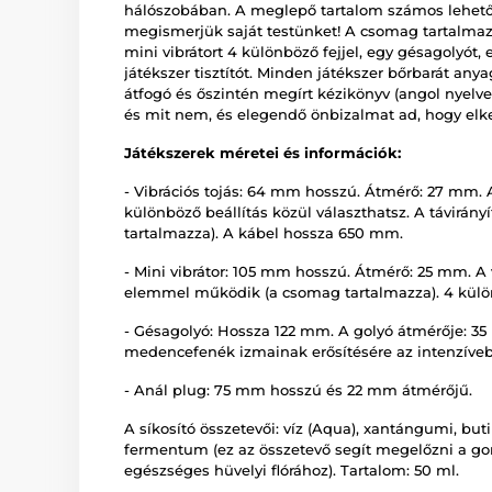
hálószobában. A meglepő tartalom számos lehető
megismerjük saját testünket! A csomag tartalmaz e
mini vibrátort 4 különböző fejjel, egy gésagolyót, 
játékszer tisztítót. Minden játékszer bőrbarát an
átfogó és őszintén megírt kézikönyv (angol nyelv
és mit nem, és elegendő önbizalmat ad, hogy elke
Játékszerek méretei és információk:
- Vibrációs tojás: 64 mm hosszú. Átmérő: 27 mm. A t
különböző beállítás közül választhatsz. A távirá
tartalmazza). A kábel hossza 650 mm.
- Mini vibrátor: 105 mm hosszú. Átmérő: 25 mm. A v
elemmel működik (a csomag tartalmazza). 4 különb
- Gésagolyó: Hossza 122 mm. A golyó átmérője: 3
medencefenék izmainak erősítésére az intenzív
- Anál plug: 75 mm hosszú és 22 mm átmérőjű.
A síkosító összetevői: víz (Aqua), xantángumi, butil
fermentum (ez az összetevő segít megelőzni a go
egészséges hüvelyi flórához). Tartalom: 50 ml.