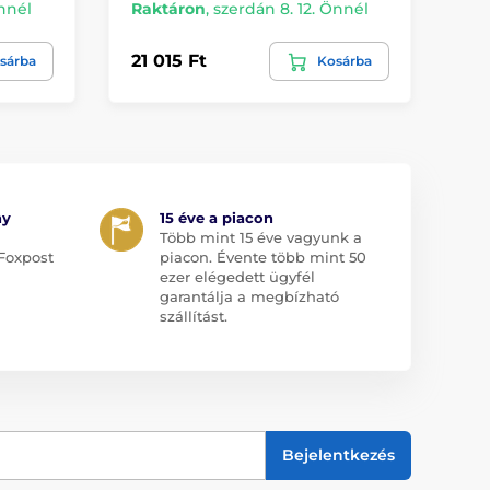
Önnél
Raktáron
,
szerdán 8. 12. Önnél
Ra
21 015 Ft
6 
sárba
Kosárba
ny
15 éve a piacon
Több mint 15 éve vagyunk a
Foxpost
piacon. Évente több mint 50
ezer elégedett ügyfél
garantálja a megbízható
szállítást.
Bejelentkezés