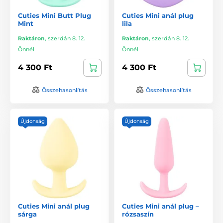
Cuties Mini Butt Plug
Cuties Mini anál plug
Mint
lila
Raktáron
,
szerdán 8. 12.
Raktáron
,
szerdán 8. 12.
Önnél
Önnél
4 300 Ft
4 300 Ft
Összehasonlítás
Összehasonlítás
Újdonság
Újdonság
Cuties Mini anál plug
Cuties Mini anál plug –
sárga
rózsaszín