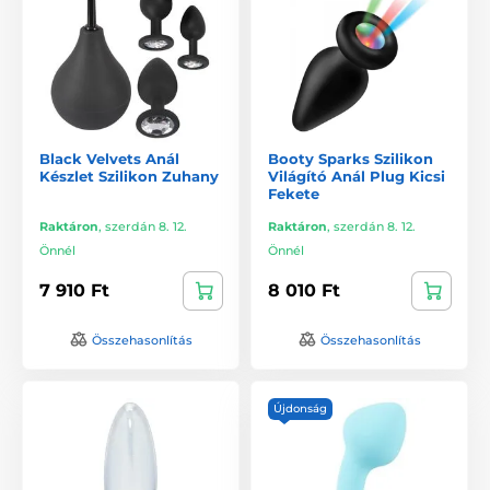
Black Velvets Anál
Booty Sparks Szilikon
Készlet Szilikon Zuhany
Világító Anál Plug Kicsi
Fekete
Raktáron
,
szerdán 8. 12.
Raktáron
,
szerdán 8. 12.
Önnél
Önnél
7 910 Ft
8 010 Ft
Összehasonlítás
Összehasonlítás
Újdonság