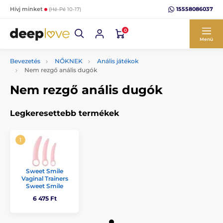
15558086037
Hívj minket
(Hé-Pé 10-17)
0
Menü
Bevezetés
NŐKNEK
Anális játékok
Nem rezgő anális dugók
Nem rezgő anális dugók
Legkeresettebb termékek
Sweet Smile
Vaginal Trainers
Sweet Smile
6 475 Ft