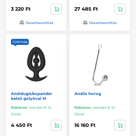
3 220 Ft
27 485 Ft
Összehasonlítás
Összehasonlítás
Újdonság
Análdugó/expander
Anális horog
belső golyóval M
Raktáron
,
szerdán 8. 12.
Raktáron
,
szerdán 8. 12.
Önnél
Önnél
4 450 Ft
16 160 Ft