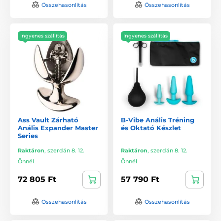
Összehasonlítás
Összehasonlítás
Ingyenes szállítás
Ingyenes szállítás
Ass Vault Zárható
B-Vibe Anális Tréning
Anális Expander Master
és Oktató Készlet
Series
Raktáron
,
szerdán 8. 12.
Raktáron
,
szerdán 8. 12.
Önnél
Önnél
72 805 Ft
57 790 Ft
Összehasonlítás
Összehasonlítás