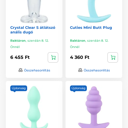
Crystal Clear S átlátszó
Cuties Mini Butt Plug
anális dugó
Raktáron
,
szerdán 8. 12.
Raktáron
,
szerdán 8. 12.
Önnél
Önnél
6 455 Ft
4 360 Ft
Összehasonlítás
Összehasonlítás
Újdonság
Újdonság