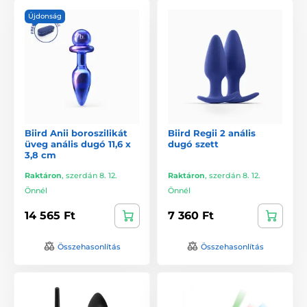
Újdonság
Biird Anii boroszilikát
Biird Regii 2 anális
üveg anális dugó 11,6 x
dugó szett
3,8 cm
Raktáron
,
szerdán 8. 12.
Raktáron
,
szerdán 8. 12.
Önnél
Önnél
14 565 Ft
7 360 Ft
Összehasonlítás
Összehasonlítás