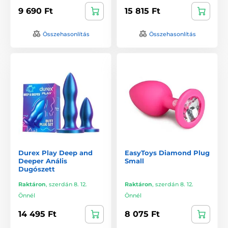
9 690 Ft
15 815 Ft
Összehasonlítás
Összehasonlítás
Durex Play Deep and
EasyToys Diamond Plug
Deeper Anális
Small
Dugószett
Raktáron
,
szerdán 8. 12.
Raktáron
,
szerdán 8. 12.
Önnél
Önnél
14 495 Ft
8 075 Ft