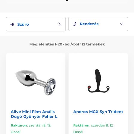
Rendezés
Szűrő
Megjelenítés 1-20 -ból/-ből 112 termékek
Alive Mini Fém Anális
Aneros MGX Syn Trident
Dugó Gyönyör Fehér L
Raktáron
,
szerdán 8. 12.
Raktáron
,
szerdán 8. 12.
Önnél
Önnél