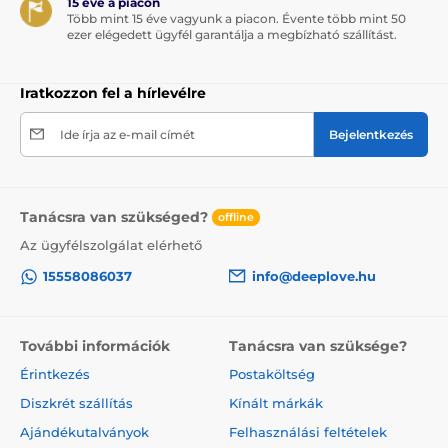
15 éve a piacon
Több mint 15 éve vagyunk a piacon. Évente több mint 50
ezer elégedett ügyfél garantálja a megbízható szállítást.
Iratkozzon fel a hírlevélre
Ide írja az e-mail címét
Bejelentkezés
Tanácsra van szükséged?
offline
Az ügyfélszolgálat elérhető
15558086037
info@deeplove.hu
További információk
Tanácsra van szüksége?
Érintkezés
Postaköltség
Diszkrét szállítás
Kínált márkák
Ajándékutalványok
Felhasználási feltételek