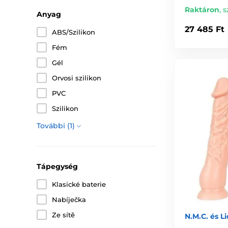
Raktáron
,
s
Anyag
27 485 Ft
ABS/Szilikon
Fém
Gél
Orvosi szilikon
PVC
Szilikon
További (1)
Tápegység
Klasické baterie
Nabíječka
Ze sítě
N.M.C. és L