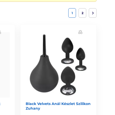
1
2
t
Black Velvets Anál Készlet Szilikon
Zuhany