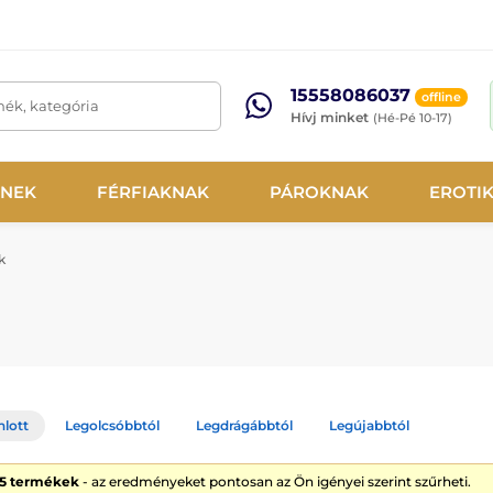
15558086037
offline
mék, kategória
Hívj minket
(Hé-Pé 10-17)
NEK
FÉRFIAKNAK
PÁROKNAK
EROTI
k
nlott
Legolcsóbbtól
Legdrágábbtól
Legújabbtól
25 termékek
- az eredményeket pontosan az Ön igényei szerint szűrheti.