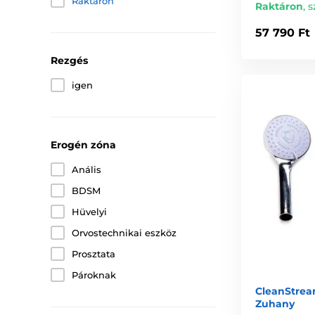
Raktáron
Raktáron
,
s
57 790 Ft
Rezgés
igen
Erogén zóna
Anális
BDSM
Hüvelyi
Orvostechnikai eszköz
Prosztata
Pároknak
CleanStrea
Zuhany