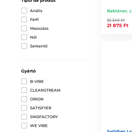
Tipul de produs
Raktáron
,
s
Anális
Férfi
32 340 Ft
21 875 Ft
Masszázs
Női
Serkentő
Gyártó
B-VIBE
CLEANSTREAM
ORION
SATISFYER
SINSFACTORY
WE VIBE
Satisfyer L