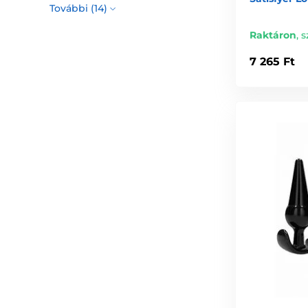
További (14)
Raktáron
,
s
7 265 Ft