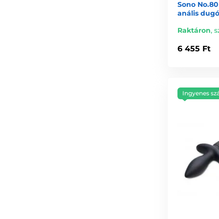
Sono No.80
anális dugó
Raktáron
,
s
6 455 Ft
Ingyenes szá