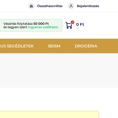
Összehasonlítás
Bejelentkezés
0
Vásárlás folytatása
50 000 Ft
0 Ft
és tegyen szert
ingyenes szállításra
KUS SEGÉDLETEK
BDSM
DROGÉRIA