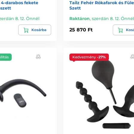
 4-darabos fekete
Tailz Fehér Rókafarok és Fül
szett
Szett
zerdán 8. 12. Önnél
Raktáron
,
szerdán 8. 12. Önné
25 870 Ft
Kosárba
Kos
llítás
Kedvezmény
-27%