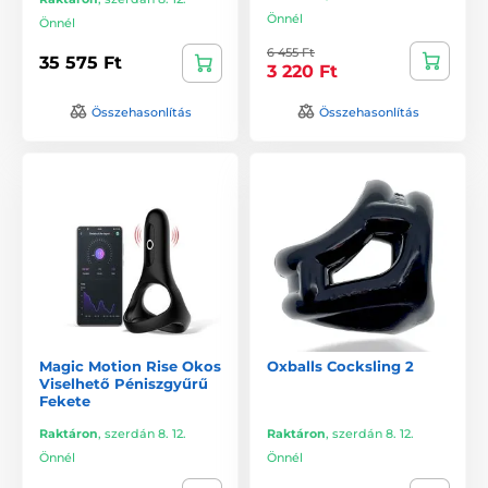
Önnél
Önnél
6 455 Ft
35 575 Ft
3 220 Ft
Összehasonlítás
Összehasonlítás
Magic Motion Rise Okos
Oxballs Cocksling 2
Viselhető Péniszgyűrű
Fekete
Raktáron
,
szerdán 8. 12.
Raktáron
,
szerdán 8. 12.
Önnél
Önnél