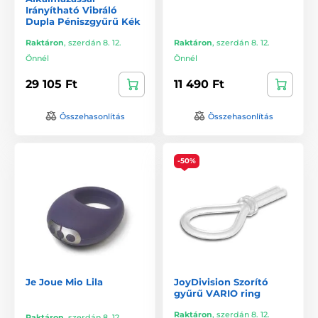
Irányítható Vibráló
Dupla Péniszgyűrű Kék
Raktáron
,
szerdán 8. 12.
Raktáron
,
szerdán 8. 12.
Önnél
Önnél
29 105 Ft
11 490 Ft
Összehasonlítás
Összehasonlítás
-50%
Je Joue Mio Lila
JoyDivision Szorító
gyűrű VARIO ring
Raktáron
,
szerdán 8. 12.
Raktáron
,
szerdán 8. 12.