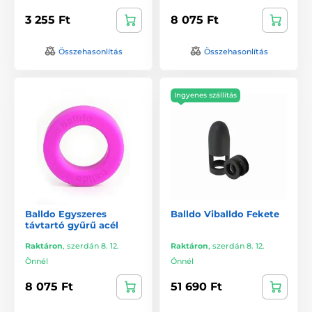
3 255 Ft
8 075 Ft
Összehasonlítás
Összehasonlítás
Ingyenes szállítás
Balldo Egyszeres
Balldo Viballdo Fekete
távtartó gyűrű acél
Raktáron
,
szerdán 8. 12.
Raktáron
,
szerdán 8. 12.
Önnél
Önnél
8 075 Ft
51 690 Ft