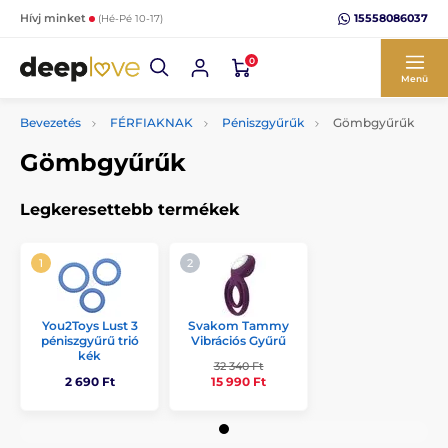
15558086037
Hívj minket
(Hé-Pé 10-17)
0
Menü
Bevezetés
FÉRFIAKNAK
Péniszgyűrűk
Gömbgyűrűk
Gömbgyűrűk
Legkeresettebb termékek
Svakom Tammy
You2Toys Lust 3
Vibrációs Gyűrű
péniszgyűrű trió
kék
32 340 Ft
2 690 Ft
15 990 Ft