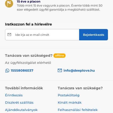
15 éve a piacon
Több mint 15 éve vagyunk a piacon. Évente több mint 50
ezer elégedett ügyfél garantálja a megbízható szállítást.
Iratkozzon fel a hírlevélre
Ide írja az e-mail címét
Bejelentkezés
Tanácsra van szükséged?
offline
Az ügyfélszolgálat elérhető
15558086037
info@deeplove.hu
További információk
Tanácsra van szüksége?
Érintkezés
Postaköltség
Diszkrét szállítás
Kínált márkák
Ajándékutalványok
Felhasználási feltételek