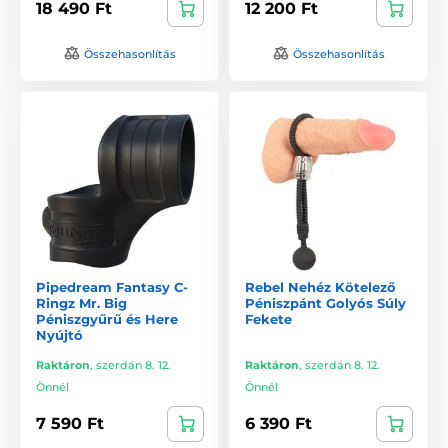
18 490 Ft
12 200 Ft
Összehasonlítás
Összehasonlítás
Pipedream Fantasy C-
Rebel Nehéz Kötelező
Ringz Mr. Big
Péniszpánt Golyós Súly
Péniszgyűrű és Here
Fekete
Nyújtó
Raktáron
,
szerdán 8. 12.
Raktáron
,
szerdán 8. 12.
Önnél
Önnél
7 590 Ft
6 390 Ft