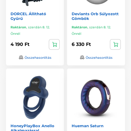
DORCEL Állítható
Deviants Orb Súlyozott
Gyűrű
Gömbök
Raktáron
,
szerdán 8. 12.
Raktáron
,
szerdán 8. 12.
Önnél
Önnél
4 190 Ft
6 330 Ft
Összehasonlítás
Összehasonlítás
HoneyPlayBox Anello
Hueman Saturn
Alkalmazással