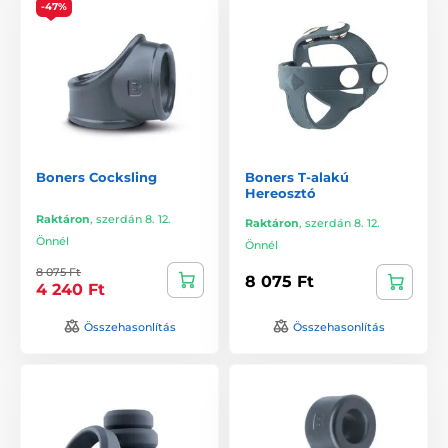
-47%
Boners Cocksling
Boners T-alakú
Hereosztó
Raktáron
,
szerdán 8. 12.
Raktáron
,
szerdán 8. 12.
Önnél
Önnél
8 075 Ft
8 075 Ft
4 240 Ft
Összehasonlítás
Összehasonlítás