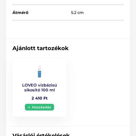
Átmérő
5.2 cm
Ajánlott tartozékok
LOVEO vízbázisú
síkosító 100 ml
2 410 Ft
Hozzáadás
Vásárlói értékelések