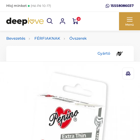
15558086037
Hívj minket
(Hé-Pé 10-17)
0
Menü
Bevezetés
FÉRFIAKNAK
Óvszerek
Gyártó