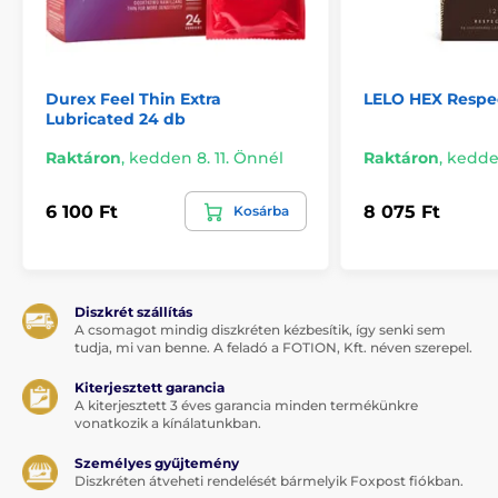
Durex Feel Thin Extra
LELO HEX Respec
Lubricated 24 db
Raktáron
,
kedden 8. 11. Önnél
Raktáron
,
kedden
6 100 Ft
8 075 Ft
Kosárba
Diszkrét szállítás
A csomagot mindig diszkréten kézbesítik, így senki sem
tudja, mi van benne. A feladó a FOTION, Kft. néven szerepel.
Kiterjesztett garancia
A kiterjesztett 3 éves garancia minden termékünkre
vonatkozik a kínálatunkban.
Személyes gyűjtemény
Diszkréten átveheti rendelését bármelyik Foxpost fiókban.