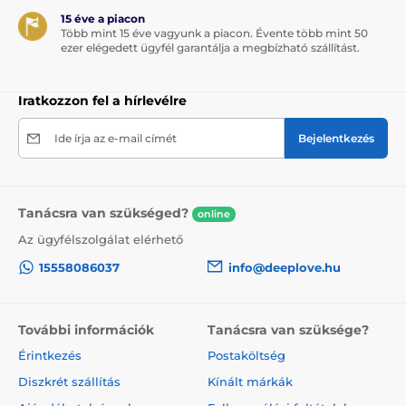
15 éve a piacon
Több mint 15 éve vagyunk a piacon. Évente több mint 50
ezer elégedett ügyfél garantálja a megbízható szállítást.
Iratkozzon fel a hírlevélre
Ide írja az e-mail címét
Bejelentkezés
Tanácsra van szükséged?
online
Az ügyfélszolgálat elérhető
15558086037
info@deeplove.hu
További információk
Tanácsra van szüksége?
Érintkezés
Postaköltség
Diszkrét szállítás
Kínált márkák