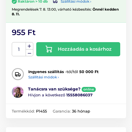
Szállítási módok ›
Raktáron > 10 db
Megrendelések 7. 8. 13:00, várható kézbesítés:
Önnél kedden
8. 11.
955 Ft
Hozzáadás a kosárhoz
Ingyenes szállítás
-tól/től
50 000 Ft
Szállítási módok ›
Tanácsra van szüksége?
online
Hívjon a következő
15558086037
Termékkód:
P1455
Garancia:
36 hónap