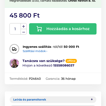
Megrendelések 13:00, várható kézbesítés:
Önnél hétfőn 8. 10.
45 800 Ft
Hozzáadás a kosárhoz
Ingyenes szállítás
-tól/től
50 000 Ft
Szállítási módok ›
Tanácsra van szüksége?
offline
Hívjon a következő
15558086037
Termékkód:
P24640
Garancia:
36 hónap
Leírás és paraméterek