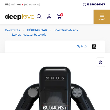
15558086037
Hívj minket
(Hé-Pé 10-17)
0
Menü
Bevezetés
FÉRFIAKNAK
Maszturbátorok
Luxus maszturbátorok
Gyártó