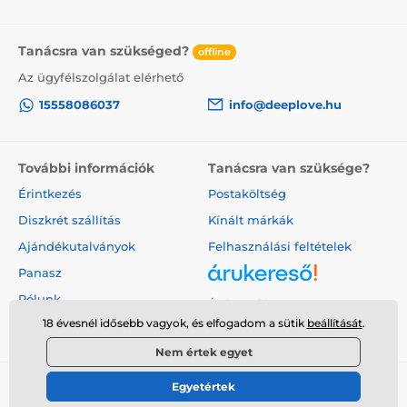
Tanácsra van szükséged?
offline
Az ügyfélszolgálat elérhető
15558086037
info@deeplove.hu
További információk
Tanácsra van szüksége?
Érintkezés
Postaköltség
Diszkrét szállítás
Kínált márkák
Ajándékutalványok
Felhasználási feltételek
Panasz
Rólunk
Árukereső.hu
18 évesnél idősebb vagyok, és elfogadom a sütik
beállítását
.
Nem értek egyet
Egyetértek
© 2026 www.deeplove.hu ⦁ Webshop szolgáltatónk a
SIMPLIA.cz