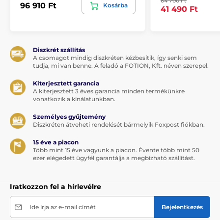
64 700 Ft
96 910 Ft
Kosárba
41 490 Ft
Diszkrét szállítás
A csomagot mindig diszkréten kézbesítik, így senki sem
tudja, mi van benne. A feladó a FOTION, Kft. néven szerepel.
Kiterjesztett garancia
A kiterjesztett 3 éves garancia minden termékünkre
vonatkozik a kínálatunkban.
Személyes gyűjtemény
Diszkréten átveheti rendelését bármelyik Foxpost fiókban.
15 éve a piacon
Több mint 15 éve vagyunk a piacon. Évente több mint 50
ezer elégedett ügyfél garantálja a megbízható szállítást.
Iratkozzon fel a hírlevélre
Ide írja az e-mail címét
Bejelentkezés