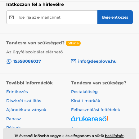
Iratkozzon fel a hírlevélre
Ide írja az e-mail címét
Bejelentkezés
Tanácsra van szükséged?
offline
Az ügyfélszolgálat elérhető
15558086037
info@deeplove.hu
További információk
Tanácsra van szüksége?
Érintkezés
Postaköltség
Diszkrét szállítás
Kínált márkák
Ajándékutalványok
Felhasználási feltételek
Panasz
Rólunk
Árukereső.hu
18 évesnél idősebb vagyok, és elfogadom a sütik
beállítását
.