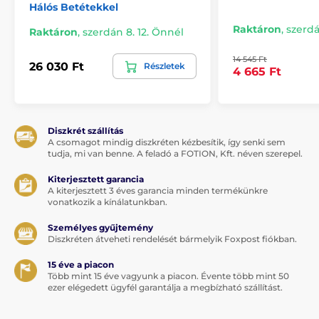
Hálós Betétekkel
Raktáron
,
szerdá
Raktáron
,
szerdán 8. 12. Önnél
14 545 Ft
26 030 Ft
Részletek
4 665 Ft
Diszkrét szállítás
A csomagot mindig diszkréten kézbesítik, így senki sem
tudja, mi van benne. A feladó a FOTION, Kft. néven szerepel.
Kiterjesztett garancia
A kiterjesztett 3 éves garancia minden termékünkre
vonatkozik a kínálatunkban.
Személyes gyűjtemény
Diszkréten átveheti rendelését bármelyik Foxpost fiókban.
15 éve a piacon
Több mint 15 éve vagyunk a piacon. Évente több mint 50
ezer elégedett ügyfél garantálja a megbízható szállítást.