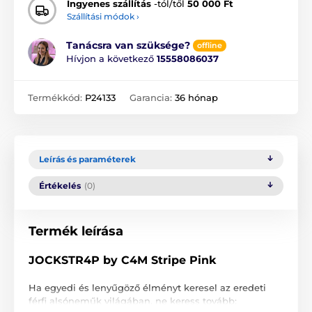
Ingyenes szállítás
-tól/től
50 000 Ft
Szállítási módok ›
Tanácsra van szüksége?
offline
Hívjon a következő
15558086037
Termékkód:
P24133
Garancia:
36 hónap
Leírás és paraméterek
Értékelés
(0)
Termék leírása
JOCKSTR4P by C4M Stripe Pink
Ha egyedi és lenyűgöző élményt keresel az eredeti
férfi alsóneműk világában, ne keress tovább: