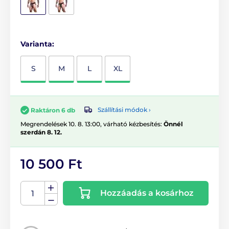
Varianta:
S
M
L
XL
Szállítási módok ›
Raktáron 6 db
Megrendelések 10. 8. 13:00, várható kézbesítés:
Önnél
szerdán 8. 12.
10 500 Ft
Hozzáadás a kosárhoz