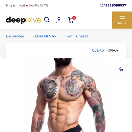
15558086037
Hívj minket
(Hé-Pé 10-17)
0
Menü
Bevezetés
FÉRFIAKNAK
Férfi ruházat
Gyártó