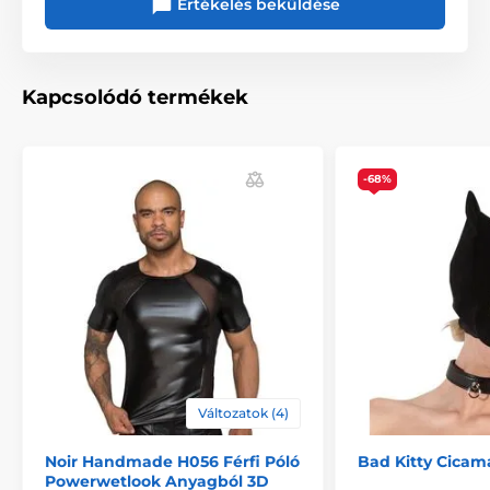
Értékelés beküldése
Ez a jockstrap elég sokoldalú ahhoz, hogy iskolában
vagy munkahelyen is viselhető legyen, önbizalmat
sugározva
Anyaga 40% pamutból, 40% nejlonból és 20%
Kapcsolódó termékek
gumiból áll, így megőrzi formáját és ergonómiáját,
miközben légáteresztő anyaga könnyedséget és
frissességet biztosít a mindennapi tevékenységek
során
-68%
Szabadulj meg a rutintól, és élvezd a színes
szórakozást a CUT4MEN JOCKSTR4P-jával. Ez a
stílus kivételes élményeket ígér
Elérhető méretek: S, M, L és XL
Ideális mindennapi viselethez, edzéshez,
munkához, tanuláshoz és társasági eseményekhez
A termék a következő kategóriákba sorolt
Változatok (4)
Férfi ruházat
Meleg segédeszközök
Noir Handmade H056 Férfi Póló
Bad Kitty Cicam
Powerwetlook Anyagból 3D
BDSM ruházat
Pánské BDSM oblečení