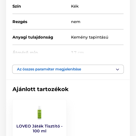
Szín
Kék
Erotikus pumpa
Klasszikus pumpák
Rezgés
nem
Anyagi tulajdonság
Kemény tapintású
Átmérő min.
3.7 cm
Anyag
Műanyag / Gumi
Az összes paraméter megjelenítése
Átmérő
4.5 cm
Ajánlott tartozékok
Vízállóság
igen
Hossz
24 cm
LOVEO Játék Tisztító -
100 ml