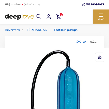
15558086037
Hívj minket
(Hé-Pé 10-17)
0
Menü
Bevezetés
FÉRFIAKNAK
Erotikus pumpa
Gyártó