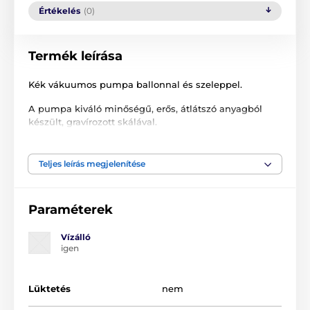
Értékelés
(0)
Termék leírása
Kék vákuumos pumpa ballonnal és szeleppel.
A pumpa kiváló minőségű, erős, átlátszó anyagból
készült, gravírozott skálával.
Az alsó részén rugalmas szilikon mandzsetta
található.
Teljes leírás megjelenítése
Ajánlott szorítógyűrű használata a kívánt erekció
fenntartásához.
Paraméterek
Cső hossza: 24 cm
Vízálló
Tartály átmérője: 3,7 - 4,5 cm
igen
Anyag: ABS, szilikon
Lüktetés
nem
A termék a következő kategóriákba sorolt