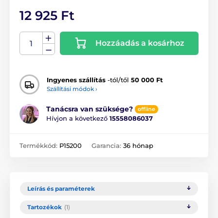
12 925 Ft
Hozzáadás a kosárhoz
Ingyenes szállítás
-tól/től
50 000 Ft
Szállítási módok ›
Tanácsra van szüksége?
offline
Hívjon a következő
15558086037
Termékkód:
P15200
Garancia:
36 hónap
Leírás és paraméterek
Tartozékok
(1)