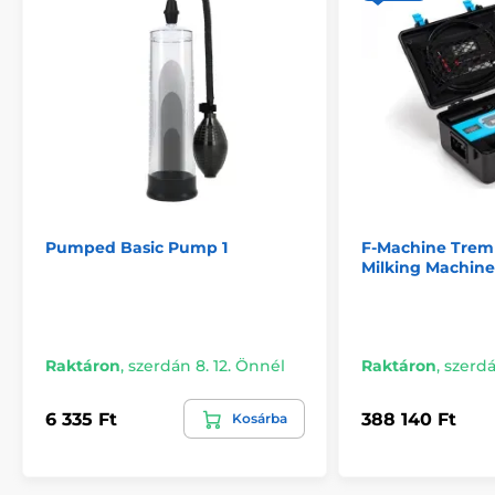
Pumped Basic Pump 1
F-Machine Trem
Milking Machine
Raktáron
,
szerdán 8. 12. Önnél
Raktáron
,
szerdá
6 335 Ft
388 140 Ft
Kosárba