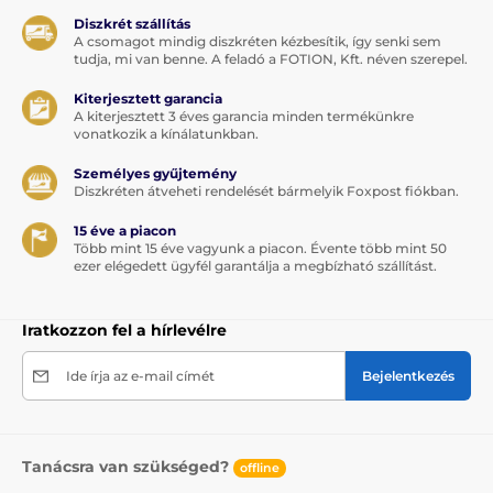
Diszkrét szállítás
A csomagot mindig diszkréten kézbesítik, így senki sem
tudja, mi van benne. A feladó a FOTION, Kft. néven szerepel.
Kiterjesztett garancia
A kiterjesztett 3 éves garancia minden termékünkre
vonatkozik a kínálatunkban.
Személyes gyűjtemény
Diszkréten átveheti rendelését bármelyik Foxpost fiókban.
15 éve a piacon
Több mint 15 éve vagyunk a piacon. Évente több mint 50
ezer elégedett ügyfél garantálja a megbízható szállítást.
Iratkozzon fel a hírlevélre
Ide írja az e-mail címét
Bejelentkezés
Tanácsra van szükséged?
offline