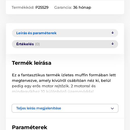
Termékkód:
P25529
Garancia:
36 hónap
Leírás és paraméterek
Értékelés
(0)
Termék leírása
Ez a fantasztikus termék ízletes muffin formában lett
megtervezve, amely kívülről csábítóan néz ki, belül
pedig egy erős motor rejtőzik. 2 motorral és
mindegyikhez 10 különböző üzemmóddal
rendelkezik, amelyek lehetővé teszik, hogy a
hangulatodhoz igazítsd az élményt. Kiválaszthatod,
hogy mindkét motort egyszerre használod, vagy
Teljes leírás megjelenítése
külön-külön.
Ez a figyelemre méltó játék teljesen vízálló, IPX7
Paraméterek
szabványnak megfelelő, így ideális a fürdőkádban