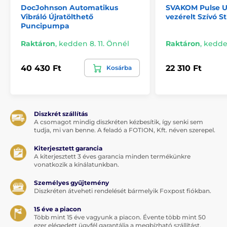
károsíthatják az anyagot).
DocJohnson Automatikus
SVAKOM Pulse U
Vibráló Újratölthető
vezérelt Szívó St
Az eszköz kikapcsolásához nyomd meg a gombot 3
Puncipumpa
másodpercig.
Raktáron
,
kedden 8. 11. Önnél
Raktáron
,
kedden
Használat előtt és után mindig alaposan tisztítsd
meg a terméket. Mosd le vízzel és szappannal vagy
40 430 Ft
22 310 Ft
Kosárba
játéktisztítóval, majd töröld szárazra szöszmentes
puha törölközővel. Ne használj alkoholt, benzint
vagy acetont tartalmazó tisztítószereket.
Tárold a terméket tiszta, száraz helyen, távol
Diszkrét szállítás
közvetlen napfénytől és extrém hőtől.
A csomagot mindig diszkréten kézbesítik, így senki sem
tudja, mi van benne. A feladó a FOTION, Kft. néven szerepel.
Kiterjesztett garancia
HOGYAN TÖLTSD:
A kiterjesztett 3 éves garancia minden termékünkre
vonatkozik a kínálatunkban.
Csatlakoztasd az USB kábel végét egy USB porthoz,
és csatlakoztasd a mágneses töltőt.
Személyes gyűjtemény
Diszkréten átveheti rendelését bármelyik Foxpost fiókban.
A LED jelzőfények villogni fognak, jelezve, hogy a
termék töltődik. Amikor teljesen feltöltődött, a
15 éve a piacon
Több mint 15 éve vagyunk a piacon. Évente több mint 50
fények nem villognak tovább.
ezer elégedett ügyfél garantálja a megbízható szállítást.