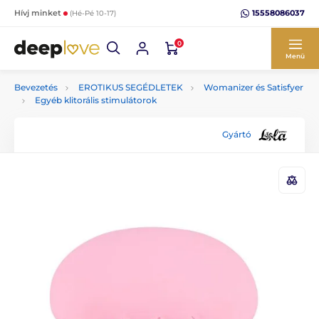
15558086037
Hívj minket
(Hé-Pé 10-17)
0
Menü
Bevezetés
EROTIKUS SEGÉDLETEK
Womanizer és Satisfyer
Egyéb klitorális stimulátorok
Gyártó