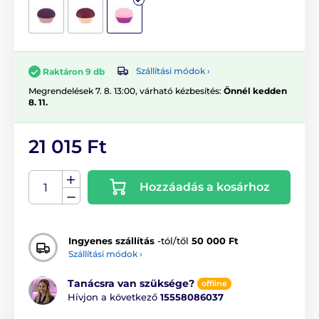
Szállítási módok ›
Raktáron 9 db
Megrendelések 7. 8. 13:00, várható kézbesítés:
Önnél kedden
8. 11.
21 015 Ft
Hozzáadás a kosárhoz
Ingyenes szállítás
-tól/től
50 000 Ft
Szállítási módok ›
Tanácsra van szüksége?
offline
Hívjon a következő
15558086037