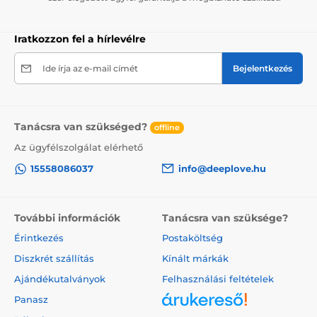
NE HASZNÁLD
a terméket töltés közben.
Csak eredeti töltőkábelt és minőségi USB adaptert
Iratkozzon fel a hírlevélre
használj.
Ide írja az e-mail címét
Bejelentkezés
A termék a következő kategóriákba sorolt
Tanácsra van szükséged?
Multifunkcionális vibrátorok
offline
Az ügyfélszolgálat elérhető
Csiklóvibrátorok
Ajándékok nőknek
15558086037
info@deeplove.hu
Egyéb klitorális stimulátorok
További információk
Tanácsra van szüksége?
Érintkezés
Postaköltség
Diszkrét szállítás
Kínált márkák
Ajándékutalványok
Felhasználási feltételek
Panasz