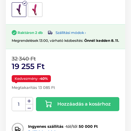
Szállítási módok ›
Raktáron 2 db
Megrendelések 13:00, várható kézbesítés:
Önnél kedden 8. 11.
32 340 Ft
19 255 Ft
Kedvezmény
-40%
Megtakarítás 13 085 Ft
Hozzáadás a kosárhoz
Ingyenes szállítás
-tól/től
50 000 Ft