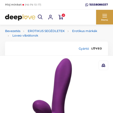
15558086037
Hívj minket
(Hé-Pé 10-17)
0
Menü
Bevezetés
EROTIKUS SEGÉDLETEK
Erotikus márkák
Loveo vibrátorok
Gyártó