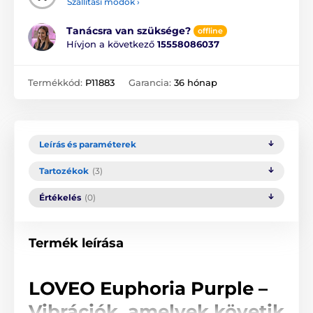
Szállítási módok ›
Tanácsra van szüksége?
offline
Hívjon a következő
15558086037
Termékkód:
P11883
Garancia:
36 hónap
Leírás és paraméterek
Tartozékok
(3)
Értékelés
(0)
Termék leírása
LOVEO Euphoria Purple –
Vibrációk, amelyek követik