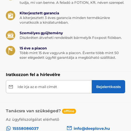
tudja, mi van benne. A feladó a FOTION, Kft. néven szerepel.
Akár 3 órás működés
Kiterjesztett garancia
A kiterjesztett 3 éves garancia minden termékünkre
Mágneses töltés
vonatkozik a kínálatunkban.
Vízálló kialakítás
Személyes gyűjtemény
Diszkréten átveheti rendelését bármelyik Foxpost fiókban.
A vibrátor használata
15 éve a piacon
Vigyen fel vízbázisú síkosítót a behelyezhető részre,
Több mint 15 éve vagyunk a piacon. Évente több mint 50
ezer elégedett ügyfél garantálja a megbízható szállítást.
majd lassan vezesse be a vibrátort úgy, hogy az ívelt
rész a hüvely elülső fala felé nézzen. A külső kart
helyezze a csiklóhoz, és igazítsa úgy, hogy mindkét
Iratkozzon fel a hírlevélre
rész kényelmesen érintkezzen a testtel.
Kezdje a legalacsonyabb intenzitással. Ezután válthat
Ide írja az e-mail címét
Bejelentkezés
a manuális programok között, vagy bekapcsolhatja az
automatikus üzemmódot, és mozgással, illetve a
behelyezés mélységével szabályozhatja a vibráció
erősségét.
Tanácsra van szükséged?
offline
Tisztítás és tárolás
Az ügyfélszolgálat elérhető
15558086037
info@deeplove.hu
Használat után tisztítsa meg a vibrátort meleg vízzel