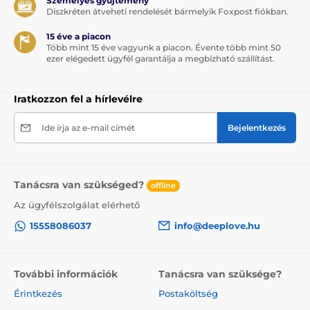
Személyes gyűjtemény
Diszkréten átveheti rendelését bármelyik Foxpost fiókban.
15 éve a piacon
Több mint 15 éve vagyunk a piacon. Évente több mint 50
ezer elégedett ügyfél garantálja a megbízható szállítást.
Iratkozzon fel a hírlevélre
Ide írja az e-mail címét
Bejelentkezés
Tanácsra van szükséged?
offline
Az ügyfélszolgálat elérhető
15558086037
info@deeplove.hu
További információk
Tanácsra van szüksége?
Érintkezés
Postaköltség