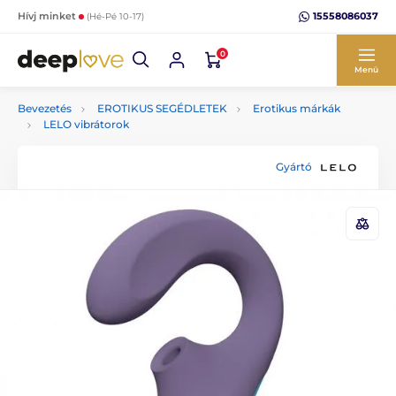
15558086037
Hívj minket
(Hé-Pé 10-17)
0
Menü
Bevezetés
EROTIKUS SEGÉDLETEK
Erotikus márkák
LELO vibrátorok
Gyártó