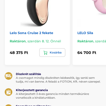
Szilikon vibrátorok
Csiklóvibrátorok
Squirting
LELO vibrátorok
Egyéb klitorális stimulátorok
Lelo Sona Cruise 2 fekete
LELO Sila
Raktáron
,
szerdán 8. 12. Önnél
Raktáron
,
szerdá
48 375 Ft
64 700 Ft
Kosárba
Diszkrét szállítás
A csomagot mindig diszkréten kézbesítik, így senki sem
tudja, mi van benne. A feladó a FOTION, Kft. néven szerepel.
Kiterjesztett garancia
A kiterjesztett 3 éves garancia minden termékünkre
vonatkozik a kínálatunkban.