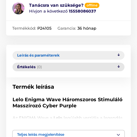
Tanácsra van szüksége?
offline
Hívjon a következő
15558086037
Termékkód:
P24105
Garancia:
36 hónap
Leírás és paraméterek
Értékelés
(0)
Termék leírása
Lelo Enigma Wave Háromszoros Stimuláló
Masszírozó Cyber Purple
Az ENIGMA Wave a
Lelo
legújabb verziója a legendás
ENIGMA sorozatban, egy akciódús, háromszoros
stimuláló szonikus masszírozó lenyűgöző
Teljes leírás megjelenítése
fejlesztésekkel. Az ENIGMA Wave prémium testbiztos