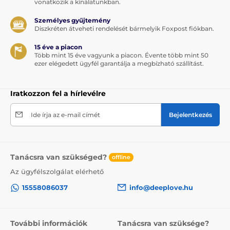
vonatkozik a kínálatunkban.
Személyes gyűjtemény
Diszkréten átveheti rendelését bármelyik Foxpost fiókban.
15 éve a piacon
Több mint 15 éve vagyunk a piacon. Évente több mint 50
ezer elégedett ügyfél garantálja a megbízható szállítást.
Iratkozzon fel a hírlevélre
Ide írja az e-mail címét
Bejelentkezés
Tanácsra van szükséged?
offline
Az ügyfélszolgálat elérhető
15558086037
info@deeplove.hu
További információk
Tanácsra van szüksége?