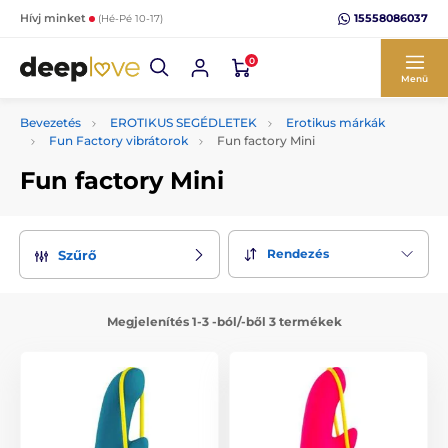
15558086037
Hívj minket
(Hé-Pé 10-17)
0
Menü
Bevezetés
EROTIKUS SEGÉDLETEK
Erotikus márkák
Fun Factory vibrátorok
Fun factory Mini
Fun factory Mini
Rendezés
Szűrő
Megjelenítés 1-3 -ból/-ből 3 termékek