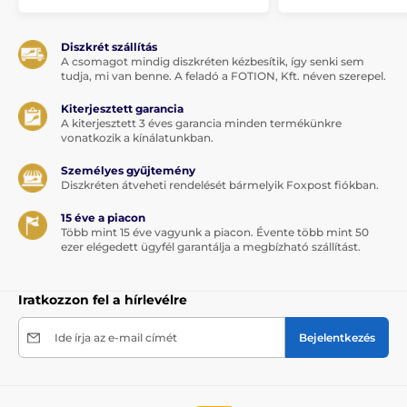
Diszkrét szállítás
A csomagot mindig diszkréten kézbesítik, így senki sem
tudja, mi van benne. A feladó a FOTION, Kft. néven szerepel.
Kiterjesztett garancia
A kiterjesztett 3 éves garancia minden termékünkre
vonatkozik a kínálatunkban.
Személyes gyűjtemény
Diszkréten átveheti rendelését bármelyik Foxpost fiókban.
15 éve a piacon
Több mint 15 éve vagyunk a piacon. Évente több mint 50
ezer elégedett ügyfél garantálja a megbízható szállítást.
Iratkozzon fel a hírlevélre
Ide írja az e-mail címét
Bejelentkezés