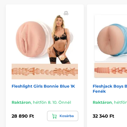
Fleshlight Girls Bonnie Blue 1K
Fleshjack Boys 
Fenék
Raktáron
,
hétfőn 8. 10. Önnél
Raktáron
,
hétfőn
28 890 Ft
32 340 Ft
Kosárba