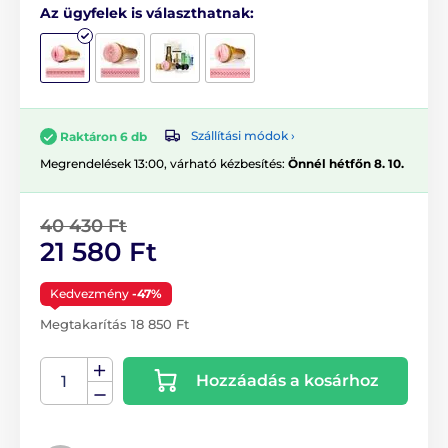
Az ügyfelek is választhatnak:
Szállítási módok ›
Raktáron 6 db
Megrendelések 13:00, várható kézbesítés:
Önnél hétfőn 8. 10.
40 430 Ft
21 580 Ft
Kedvezmény
-47%
Megtakarítás 18 850 Ft
Hozzáadás a kosárhoz