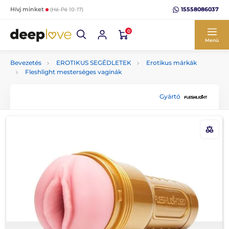
15558086037
Hívj minket
(Hé-Pé 10-17)
0
Menü
Bevezetés
EROTIKUS SEGÉDLETEK
Erotikus márkák
Fleshlight mesterséges vaginák
Gyártó