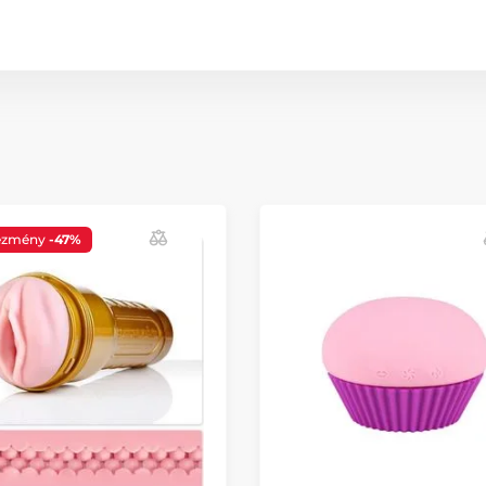
ezmény
-47%