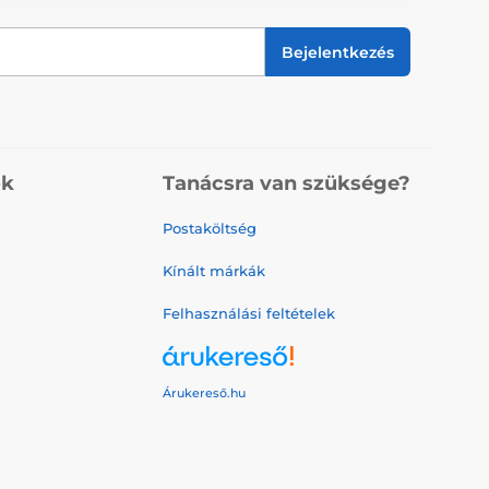
Bejelentkezés
ók
Tanácsra van szüksége?
Postaköltség
Kínált márkák
Felhasználási feltételek
Árukereső.hu