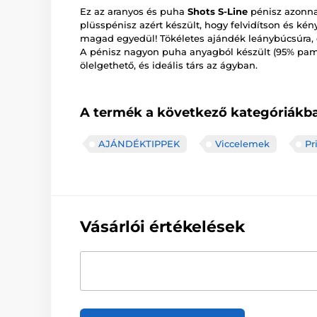
Ez az aranyos és puha
Shots S-Line
pénisz azonnal
plüsspénisz azért készült, hogy felvidítson és ké
magad egyedül! Tökéletes ajándék leánybúcsúra, é
A pénisz nagyon puha anyagból készült (95% pamut
ölelgethető, és ideális társ az ágyban.
A termék a következő kategóriákba
AJÁNDÉKTIPPEK
Viccelemek
Pr
Vásárlói értékelések