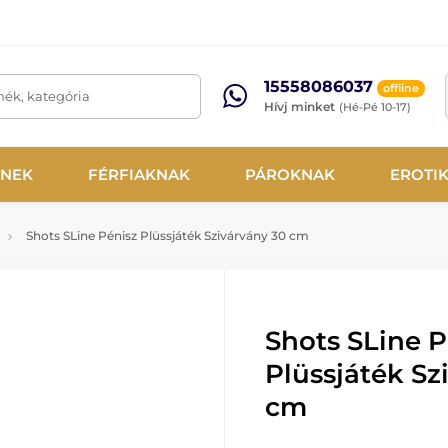
15558086037
offline
mék, kategória
Hívj minket
(Hé-Pé 10-17)
NEK
FÉRFIAKNAK
PÁROKNAK
EROTI
Shots SLine Pénisz Plüssjáték Szivárvány 30 cm
Shots SLine P
Plüssjáték Sz
cm