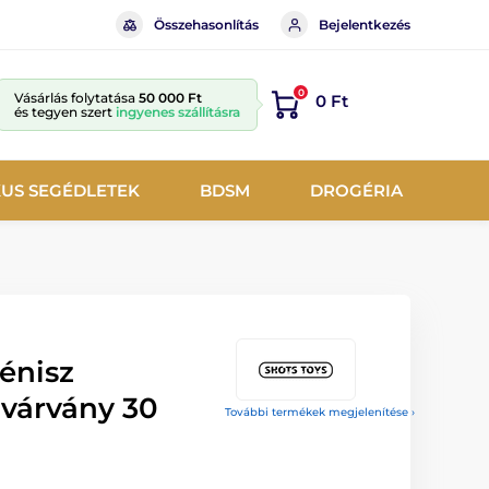
Összehasonlítás
Bejelentkezés
0
Vásárlás folytatása
50 000 Ft
0 Ft
és tegyen szert
ingyenes szállításra
KUS SEGÉDLETEK
BDSM
DROGÉRIA
énisz
ivárvány 30
További termékek megjelenítése ›