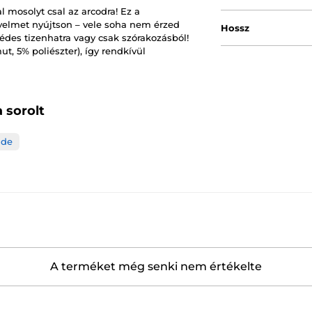
 mosolyt csal az arcodra! Ez a
nyelmet nyújtson – vele soha nem érzed
Hossz
des tizenhatra vagy csak szórakozásból!
, 5% poliészter), így rendkívül
 sorolt
ide
A terméket még senki nem értékelte