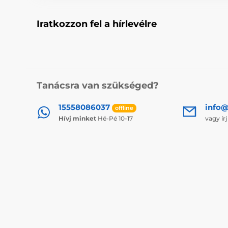
Iratkozzon fel a hírlevélre
Tanácsra van szükséged?
15558086037
info@
offline
Hívj minket
Hé-Pé 10-17
vagy ír