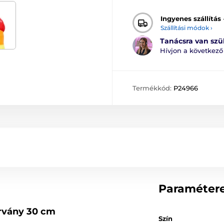
Ingyenes szállítás
Szállítási módok ›
Tanácsra van sz
Hívjon a következ
Termékkód:
P24966
Paraméter
árvány 30 cm
Szín