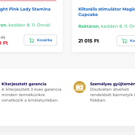
ight Pink Lady Stamina
Klitorális stimulátor Magi
Cupcake
ron
,
kedden 8. 11. Önnél
Raktáron
,
kedden 8. 11. Ö
 Ft
Kosárba
21 015 Ft
Ko
0 Ft
Kiterjesztett garancia
Személyes gyűjtemé
A kiterjesztett 3 éves garancia
Diszkréten átveheti
minden termékünkre
rendelését bármelyik 
vonatkozik a kínálatunkban.
fiókban.