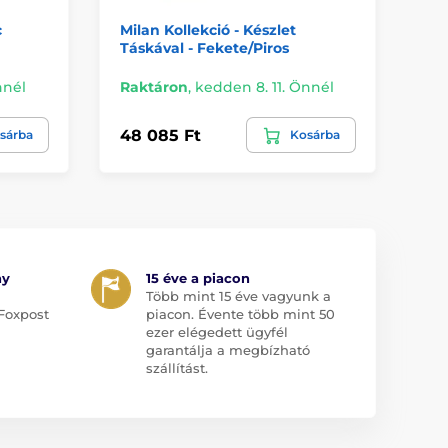
c
Milan Kollekció - Készlet
Ad
Táskával - Fekete/Piros
Ke
nnél
Raktáron
,
kedden 8. 11. Önnél
Ra
48 085 Ft
23
sárba
Kosárba
ny
15 éve a piacon
Több mint 15 éve vagyunk a
Foxpost
piacon. Évente több mint 50
ezer elégedett ügyfél
garantálja a megbízható
szállítást.