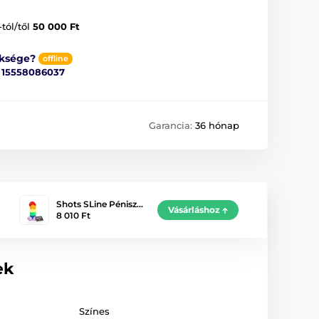
-tól/től
50 000 Ft
üksége?
offline
ő
15558086037
Garancia:
36 hónap
Shots SLine Pénisz…
Vásárláshoz
8 010 Ft
ek
Színes