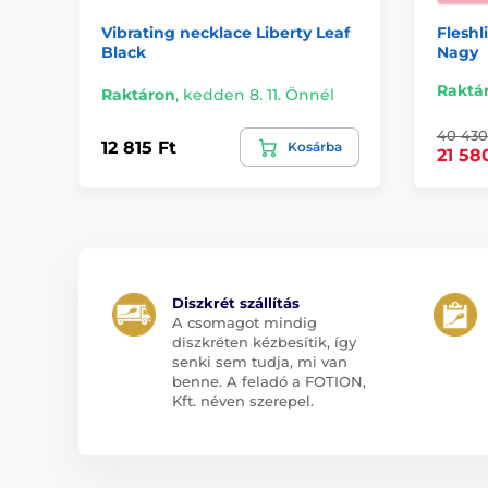
Vibrating necklace Liberty Leaf
Fleshl
Black
Nagy
Raktá
Raktáron
,
kedden 8. 11. Önnél
40 430
12 815 Ft
Kosárba
21 58
Diszkrét szállítás
A csomagot mindig
diszkréten kézbesítik, így
senki sem tudja, mi van
benne. A feladó a FOTION,
Kft. néven szerepel.