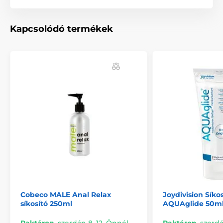
Nagy gélcsomagok
Kapcsolódó termékek
Cobeco MALE Anal Relax
Joydivision Síkos
síkosító 250ml
AQUAglide 50m