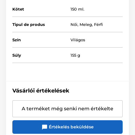
Aqua, Glycerin, Hydroxyethylcellulose, Benzyl
Kötet
150 ml.
Nicotinate, Carbomer, Citric Acid, Polysorbate 80,
Propylene Glycol, Tromethamine, Potassium Sorbate,
Sodium Benzoate.
Tipul de produs
Női
,
Meleg
,
Férfi
Szín
Világos
Súly
155 g
Vásárlói értékelések
A terméket még senki nem értékelte
A termék a következő kategóriákba sorolt
Értékelés beküldése
Vízbázisú
Orgazmikus gélek