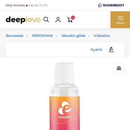
15558086037
Hívj minket
(Hé-Pé 10-17)
0
Menü
Bevezetés
PÁROKNAK
Síkosító gélek
Vízbázisú
Gyártó