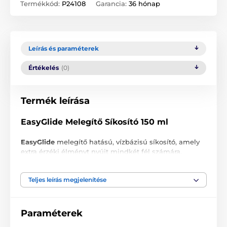
Termékkód:
P24108
Garancia:
36 hónap
Leírás és paraméterek
Értékelés
(0)
Termék leírása
EasyGlide Melegítő Síkosító 150 ml
EasyGlide
melegítő hatású, vízbázisú síkosító, amely
extra érzéki élményt nyújt mindkét fél számára.
Egyedi összetevőt tartalmaz, amely érintkezéskor
felmelegíti a bőrt, és kellemes meleg érzést biztosít.
Teljes leírás megjelenítése
Ez a melegítő síkosító latex óvszerrel is használható.
Vigyen fel annyi gélt a kívánt testrészre, amennyit
szeretne, és ismételje meg, ahányszor csak kívánja.
Paraméterek
Összetevők: