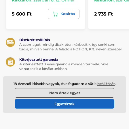
Raktáron
,
szerdán 8. 12. Önnél
Raktáron
,
szerdá
5 600 Ft
2 735 Ft
Kosárba
Diszkrét szállítás
A csomagot mindig diszkréten kézbesítik, így senki sem
tudja, mi van benne. A feladó a FOTION, Kft. néven szerepel.
Kiterjesztett garancia
A kiterjesztett 3 éves garancia minden termékünkre
vonatkozik a kínálatunkban.
Személyes gyűjtemény
18 évesnél idősebb vagyok, és elfogadom a sütik
beállítását
.
Diszkréten átveheti rendelését bármelyik Foxpost fiókban.
Nem értek egyet
15 éve a piacon
Több mint 15 éve vagyunk a piacon. Évente több mint 50
ezer elégedett ügyfél garantálja a megbízható szállítást.
Egyetértek
Iratkozzon fel a hírlevélre