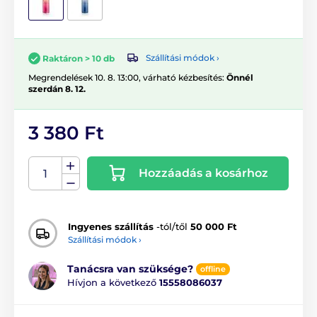
Szállítási módok ›
Raktáron > 10 db
Megrendelések 10. 8. 13:00, várható kézbesítés:
Önnél
szerdán 8. 12.
3 380 Ft
Hozzáadás a kosárhoz
Ingyenes szállítás
-tól/től
50 000 Ft
Szállítási módok ›
Tanácsra van szüksége?
offline
Hívjon a következő
15558086037