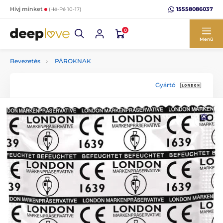
15558086037
Hívj minket
(Hé-Pé 10-17)
0
Menü
Bevezetés
PÁROKNAK
Gyártó