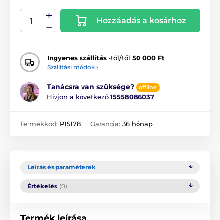
Hozzáadás a kosárhoz
Ingyenes szállítás
-tól/től
50 000 Ft
Szállítási módok ›
Tanácsra van szüksége?
offline
Hívjon a következő
15558086037
Termékkód:
P15178
Garancia:
36 hónap
Leírás és paraméterek
Értékelés
(0)
Termék leírása