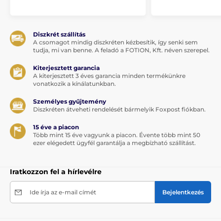
Diszkrét szállítás
A csomagot mindig diszkréten kézbesítik, így senki sem
tudja, mi van benne. A feladó a FOTION, Kft. néven szerepel.
Kiterjesztett garancia
A kiterjesztett 3 éves garancia minden termékünkre
vonatkozik a kínálatunkban.
Személyes gyűjtemény
Diszkréten átveheti rendelését bármelyik Foxpost fiókban.
15 éve a piacon
Több mint 15 éve vagyunk a piacon. Évente több mint 50
ezer elégedett ügyfél garantálja a megbízható szállítást.
Iratkozzon fel a hírlevélre
Ide írja az e-mail címét
Bejelentkezés