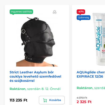
Ingyenes szállítás
-47%
Újdonság
Strict Leather Asylum bőr
AQUAglide cherr
csuklya levehető szemfedővel
EXPIRACE 12/26
és szájkosárral
Raktáron
,
szerdá
Raktáron
,
szerdán 8. 12. Önnél
4 370 Ft
113 235 Ft
Kosárba
2 325 Ft