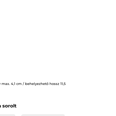
Akkumulátor típu
Átmérő min.
Átmérő max.
Anyag
Hossz
 max. 4,1 cm / behelyezhető hossz 11,5
 sorolt