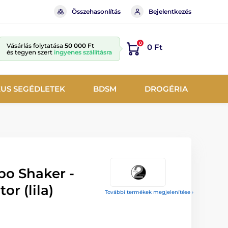
Összehasonlítás
Bejelentkezés
0
Vásárlás folytatása
50 000 Ft
0 Ft
és tegyen szert
ingyenes szállításra
KUS SEGÉDLETEK
BDSM
DROGÉRIA
bo Shaker -
or (lila)
További termékek megjelenítése ›