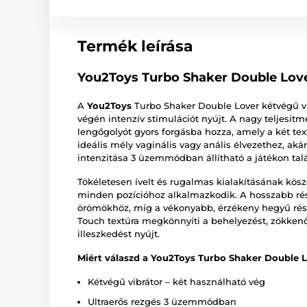
Termék leírása
You2Toys Turbo Shaker Double Love
A
You2Toys
Turbo Shaker Double Lover kétvégű vi
végén intenzív stimulációt nyújt. A nagy teljesít
lengőgolyót gyors forgásba hozza, amely a két text
ideális mély vaginális vagy anális élvezethez, akár
intenzitása 3 üzemmódban állítható a játékon tal
Tökéletesen ívelt és rugalmas kialakításának kö
minden pozícióhoz alkalmazkodik. A hosszabb rész k
örömökhöz, míg a vékonyabb, érzékeny hegyű rész 
Touch textúra megkönnyíti a behelyezést, zökkenő
illeszkedést nyújt.
Miért válaszd a You2Toys Turbo Shaker Double Lo
Kétvégű vibrátor – két használható vég
Ultraerős rezgés 3 üzemmódban