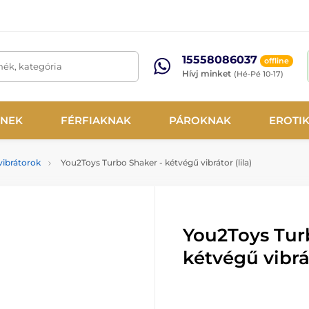
15558086037
offline
mék, kategória
Hívj minket
(Hé-Pé 10-17)
NEK
FÉRFIAKNAK
PÁROKNAK
EROTI
vibrátorok
You2Toys Turbo Shaker - kétvégű vibrátor (lila)
You2Toys Tur
kétvégű vibrát