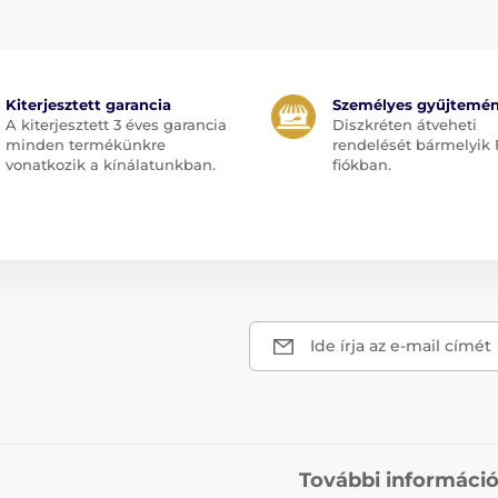
Kiterjesztett garancia
Személyes gyűjtemé
A kiterjesztett 3 éves garancia
Diszkréten átveheti
minden termékünkre
rendelését bármelyik 
vonatkozik a kínálatunkban.
fiókban.
Ide írja az e-mail címét
További informáci