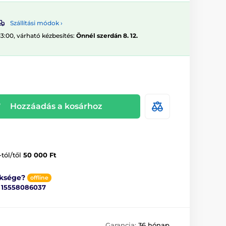
Szállítási módok ›
13:00, várható kézbesítés:
Önnél szerdán 8. 12.
Hozzáadás a kosárhoz
-tól/től
50 000 Ft
üksége?
offline
ő
15558086037
Garancia:
36 hónap