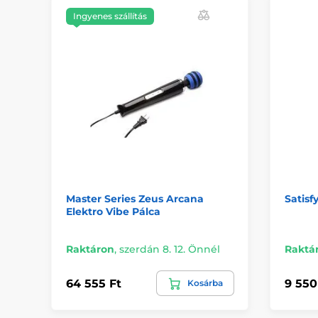
Ingyenes szállítás
Master Series Zeus Arcana
Satisf
Elektro Vibe Pálca
Raktáron
,
szerdán 8. 12. Önnél
Raktá
64 555 Ft
9 550
Kosárba