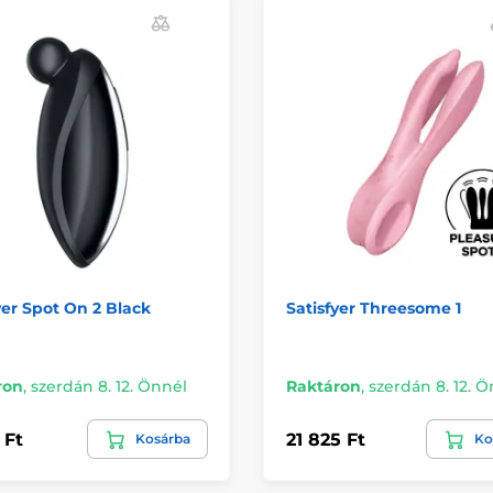
yer Spot On 2 Black
Satisfyer Threesome 1
ron
,
szerdán 8. 12. Önnél
Raktáron
,
szerdán 8. 12. 
 Ft
21 825 Ft
Kosárba
Ko