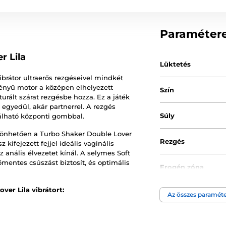
Paraméter
r Lila
Lüktetés
brátor ultraerős rezgéseivel mindkét
ményű motor a középen elhelyezett
Szín
urált szárat rezgésbe hozza. Ez a játék
 egyedül, akár partnerrel. A rezgés
Súly
álható központi gombbal.
szönhetően a Turbo Shaker Double Lover
Rezgés
ifejezett fejjel ideális vaginális
anális élvezetet kínál. A selymes Soft
mentes csúszást biztosít, és optimális
Erogén zóna
ver Lila vibrátort:
Tápegység
Az összes paraméte
Anyagi tulajdonsá