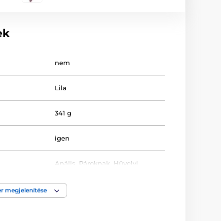
ek
nem
Lila
341 g
igen
Anális
,
Pároknak
,
Hüvelyi
Ze sítě
r megjelenítése
g
Puha tapintású