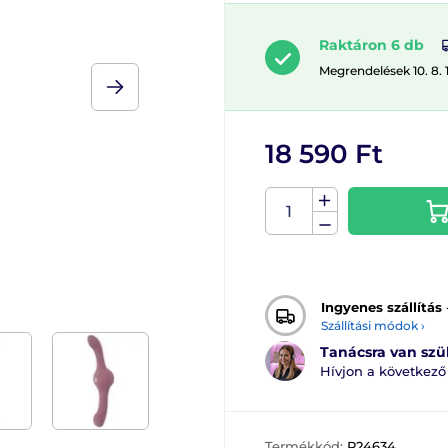
Raktáron 6 db
Megrendelések 10. 8. 
18 590 Ft
Ingyenes szállítás
Szállítási módok ›
Tanácsra van sz
Hívjon a következ
Termékkód:
P24634