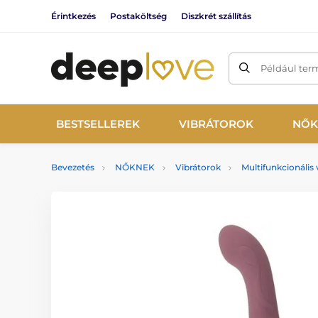
Érintkezés
Postaköltség
Diszkrét szállítás
Például ter
BESTSELLEREK
VIBRÁTOROK
NŐK
Bevezetés
NŐKNEK
Vibrátorok
Multifunkcionális 