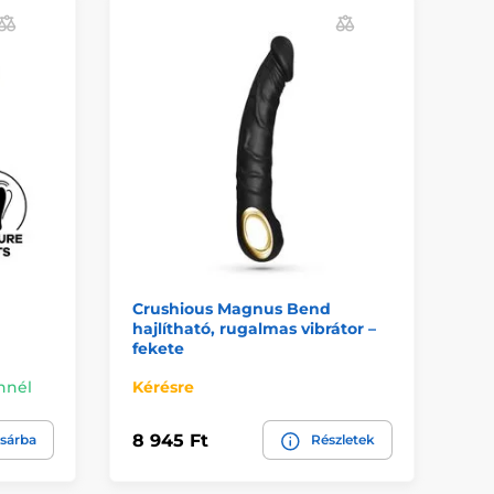
Ú
Crushious Magnus Bend
Si
hajlítható, rugalmas vibrátor –
Fe
fekete
Önnél
Kérésre
Ra
8 945 Ft
14
sárba
Részletek