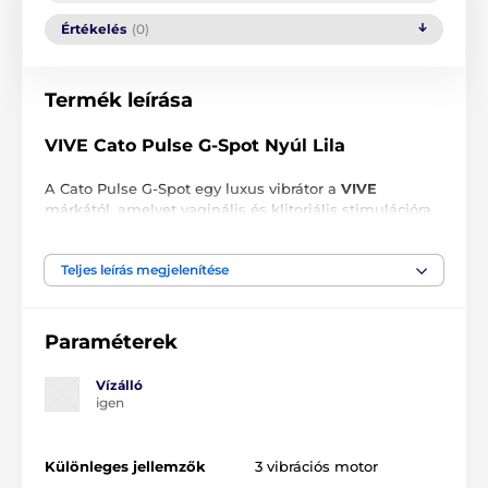
Értékelés
(0)
Termék leírása
VIVE Cato Pulse G-Spot Nyúl Lila
A Cato Pulse G-Spot egy luxus vibrátor a
VIVE
márkától, amelyet vaginális és klitoriális stimulációra
terveztek.
Miért válaszd a Cato Pulse G-Spot Nyúl Lila vibrátort
Teljes leírás megjelenítése
a VIVE-től:
Három motor
Paraméterek
Szilikon/ABS
Vízálló
10 vibrációs mód a G-ponthoz
igen
10 vibrációs mód a vaginához
10 mód a klitoriszhoz
Különleges jellemzők
3 vibrációs motor
Akár 1000 egyedi vibrációs beállítás