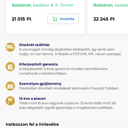
Raktáron
,
kedden 8. 11. Önnél
Raktáron
,
kedden
21 015 Ft
22 245 Ft
Kosárba
Diszkrét szállítás
A csomagot mindig diszkréten kézbesítik, így senki sem
tudja, mi van benne. A feladó a FOTION, Kft. néven szerepel.
Kiterjesztett garancia
A kiterjesztett 3 éves garancia minden termékünkre
vonatkozik a kínálatunkban.
Személyes gyűjtemény
Diszkréten átveheti rendelését bármelyik Foxpost fiókban.
15 éve a piacon
Több mint 15 éve vagyunk a piacon. Évente több mint 50
ezer elégedett ügyfél garantálja a megbízható szállítást.
Iratkozzon fel a hírlevélre