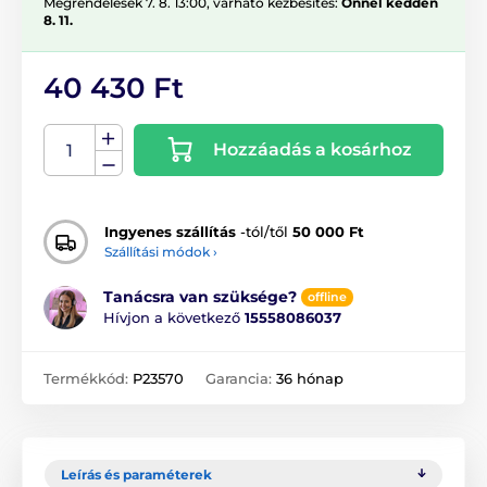
Megrendelések 7. 8. 13:00, várható kézbesítés:
Önnél kedden
8. 11.
40 430 Ft
Hozzáadás a kosárhoz
Ingyenes szállítás
-tól/től
50 000 Ft
Szállítási módok ›
Tanácsra van szüksége?
offline
Hívjon a következő
15558086037
Termékkód:
P23570
Garancia:
36 hónap
Leírás és paraméterek