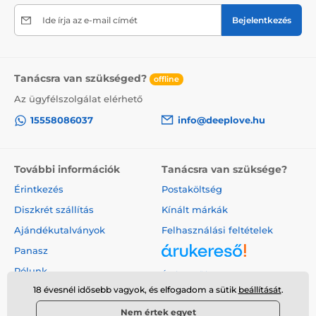
Ide írja az e-mail címét
Bejelentkezés
Tanácsra van szükséged?
offline
Az ügyfélszolgálat elérhető
15558086037
info@deeplove.hu
További információk
Tanácsra van szüksége?
Érintkezés
Postaköltség
Diszkrét szállítás
Kínált márkák
Ajándékutalványok
Felhasználási feltételek
Panasz
Rólunk
Árukereső.hu
18 évesnél idősebb vagyok, és elfogadom a sütik
beállítását
.
Nem értek egyet