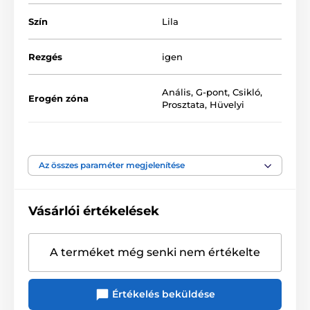
USB-n keresztül újratölthető (a csomag tartalmazza)
Szín
Lila
Vízálló (IPX7)
Rezgés
igen
Vízbázisú síkosítóval kompatibilis
Méretek:
Anális
,
G-pont
,
Csikló
,
Erogén zóna
Prosztata
,
Hüvelyi
Teljes hossz: 22 cm, funkcionális hossz: 13 cm, átmérő:
3,5 cm
Tápegység
Ze sítě
Az összes paraméter megjelenítése
Anyagi tulajdonság
Puha tapintású
Vásárlói értékelések
Újratölthető
Akkumulátor típusa
akkumulátor
A terméket még senki nem értékelte
Anyag
ABS/Szilikon
Vízállóság
Értékelés beküldése
igen