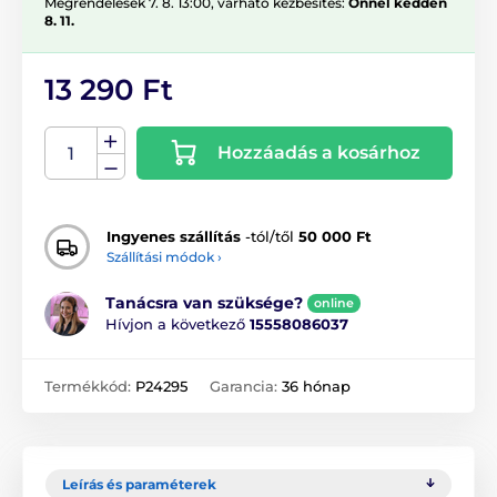
Megrendelések 7. 8. 13:00, várható kézbesítés:
Önnél kedden
8. 11.
13 290 Ft
Hozzáadás a kosárhoz
Ingyenes szállítás
-tól/től
50 000 Ft
Szállítási módok ›
Tanácsra van szüksége?
online
Hívjon a következő
15558086037
Termékkód:
P24295
Garancia:
36 hónap
Leírás és paraméterek