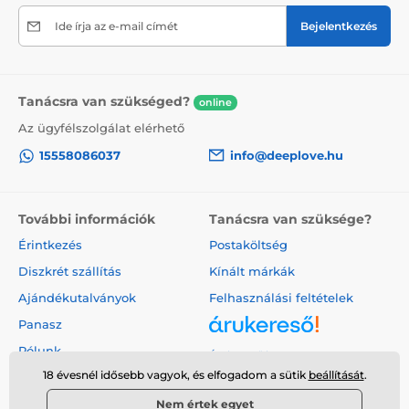
Ide írja az e-mail címét
Bejelentkezés
Tanácsra van szükséged?
online
Az ügyfélszolgálat elérhető
15558086037
info@deeplove.hu
További információk
Tanácsra van szüksége?
Érintkezés
Postaköltség
Diszkrét szállítás
Kínált márkák
Ajándékutalványok
Felhasználási feltételek
Panasz
Rólunk
Árukereső.hu
18 évesnél idősebb vagyok, és elfogadom a sütik
beállítását
.
Nem értek egyet