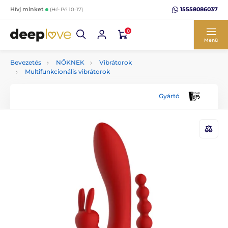
15558086037
Hívj minket
(Hé-Pé 10-17)
0
Menü
Bevezetés
NŐKNEK
Vibrátorok
Multifunkcionális vibrátorok
Gyártó