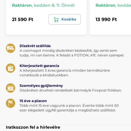
Raktáron
,
kedden 8. 11. Önnél
Raktáron
,
kedden
21 590 Ft
13 990 Ft
Kosárba
Diszkrét szállítás
A csomagot mindig diszkréten kézbesítik, így senki sem
tudja, mi van benne. A feladó a FOTION, Kft. néven szerepel.
Kiterjesztett garancia
A kiterjesztett 3 éves garancia minden termékünkre
vonatkozik a kínálatunkban.
Személyes gyűjtemény
Diszkréten átveheti rendelését bármelyik Foxpost fiókban.
15 éve a piacon
Több mint 15 éve vagyunk a piacon. Évente több mint 50
ezer elégedett ügyfél garantálja a megbízható szállítást.
Iratkozzon fel a hírlevélre