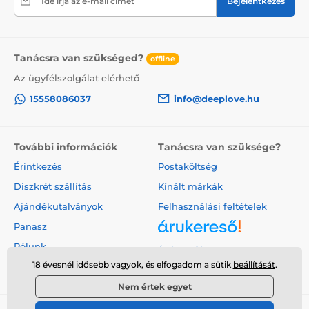
Ide írja az e-mail címét
Bejelentkezés
Tanácsra van szükséged?
offline
Az ügyfélszolgálat elérhető
15558086037
info@deeplove.hu
További információk
Tanácsra van szüksége?
Érintkezés
Postaköltség
Diszkrét szállítás
Kínált márkák
Ajándékutalványok
Felhasználási feltételek
Panasz
Rólunk
Árukereső.hu
18 évesnél idősebb vagyok, és elfogadom a sütik
beállítását
.
Nem értek egyet