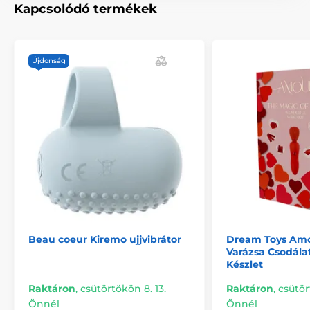
Kapcsolódó termékek
Szilikon vibrátorok
AJÁNDÉKTIPPEK
Hossz
11.5 cm
Je Joue vibrátorok
Újdonság
Beau coeur Kiremo ujjvibrátor
Dream Toys Amo
Varázsa Csodála
Készlet
Raktáron
,
csütörtökön 8. 13.
Raktáron
,
csütör
Önnél
Önnél