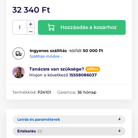
32 340 Ft
Hozzáadás a kosárhoz
Ingyenes szállítás
-tól/től
50 000 Ft
Szállítási módok ›
Tanácsra van szüksége?
offline
Hívjon a következő
15558086037
Termékkód:
P24101
Garancia:
36 hónap
Leírás és paraméterek
Értékelés
(0)