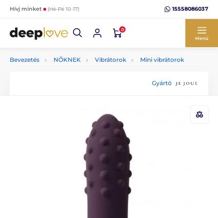
15558086037
Hívj minket
(Hé-Pé 10-17)
0
Menü
Bevezetés
NŐKNEK
Vibrátorok
Mini vibrátorok
Gyártó