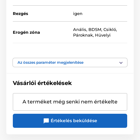
vezérlőgombokkal irányíthatja! Tökéletes azok
számára, akik szeretik az extrémebb dolgokat!
Rezgés
igen
Szilikon- és vízbázisú síkosítókkal is kompatibilis.
Anális
,
BDSM
,
Csikló
,
Erogén zóna
Pároknak
,
Hüvelyi
A termék a következő kategóriákba sorolt
Tápegység
Klasické baterie
Vibrátorok
Klasszikus vibrátorok
Az összes paraméter megjelenítése
Realisztikus vibrátorok
Anyagi tulajdonság
Puha tapintású
Vásárlói értékelések
Akkumulátor típusa
4 db AAA elem
Anyag
PVC
A terméket még senki nem értékelte
Vízállóság
igen
Értékelés beküldése
Hossz
22.2 cm