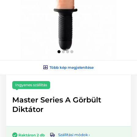
Több kép megjelenítése
Ingyenes szállítás
Master Series A Görbült
Diktátor
Szállítási módok ›
Raktáron 2 db