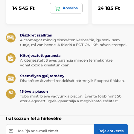
14 545 Ft
24 185 Ft
Kosárba
Diszkrét szállítás
A csomagot mindig diszkréten kézbesítik, így senki sem
tudja, mi van benne. A feladó a FOTION, Kft. néven szerepel.
Kiterjesztett garancia
A kiterjesztett 3 éves garancia minden termékünkre
vonatkozik a kínálatunkban.
Személyes gyűjtemény
Diszkréten átveheti rendelését bármelyik Foxpost fiókban.
15 éve a piacon
Több mint 15 éve vagyunk a piacon. Évente több mint 50
ezer elégedett ügyfél garantálja a megbízható szállítást.
Iratkozzon fel a hírlevélre
Ide írja az e-mail címét
Bejelentkezés