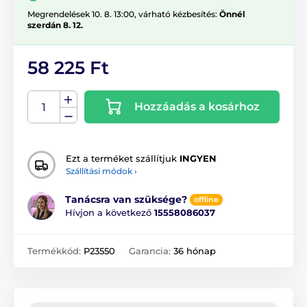
Megrendelések 10. 8. 13:00, várható kézbesítés:
Önnél
szerdán 8. 12.
58 225 Ft
Hozzáadás a kosárhoz
Ezt a terméket szállítjuk
INGYEN
Szállítási módok ›
Tanácsra van szüksége?
offline
Hívjon a következő
15558086037
Termékkód:
P23550
Garancia:
36 hónap