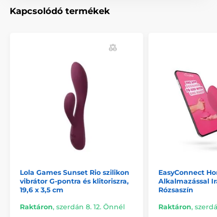
Kapcsolódó termékek
Lola Games Sunset Rio szilikon
EasyConnect Ho
vibrátor G-pontra és klitoriszra,
Alkalmazással I
19,6 x 3,5 cm
Rózsaszín
Raktáron
,
szerdán 8. 12. Önnél
Raktáron
,
szerdá