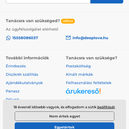
Tanácsra van szükséged?
offline
Az ügyfélszolgálat elérhető
15558086037
info@deeplove.hu
További információk
Tanácsra van szüksége?
Érintkezés
Postaköltség
Diszkrét szállítás
Kínált márkák
Ajándékutalványok
Felhasználási feltételek
Panasz
Rólunk
Árukereső.hu
18 évesnél idősebb vagyok, és elfogadom a sütik
beállítását
.
Nem értek egyet
Egyetértek
© 2026 www.deeplove.hu ⦁ Webshop szolgáltatónk a
SIMPLIA.cz