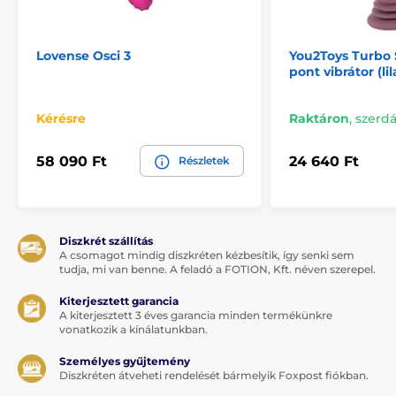
Lovense Osci 3
You2Toys Turbo 
pont vibrátor (lil
Kérésre
Raktáron
,
szerdá
58 090 Ft
24 640 Ft
Részletek
Diszkrét szállítás
A csomagot mindig diszkréten kézbesítik, így senki sem
tudja, mi van benne. A feladó a FOTION, Kft. néven szerepel.
Kiterjesztett garancia
A kiterjesztett 3 éves garancia minden termékünkre
vonatkozik a kínálatunkban.
Személyes gyűjtemény
Diszkréten átveheti rendelését bármelyik Foxpost fiókban.