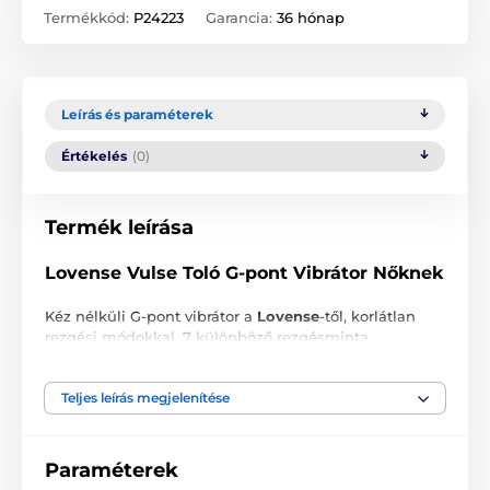
Termékkód:
P24223
Garancia:
36 hónap
Leírás és paraméterek
Értékelés
(0)
Termék leírása
Lovense Vulse Toló G-pont Vibrátor Nőknek
Kéz nélküli G-pont vibrátor a
Lovense
-től, korlátlan
rezgési módokkal. 7 különböző rezgésminta
választható a vezérlőgombokkal vagy a Lovense
távirányítón keresztül, amely több mint 10 000 mintát
Teljes leírás megjelenítése
kínál az alkalmazás könyvtárában.
A Lovense Remote APP segítségével a Vulse-t
egyszerűen egy ujjmozdulattal vezérelheti. Ossza meg
Paraméterek
a távoli vezérlési linket bármilyen távolságra, hogy Ön