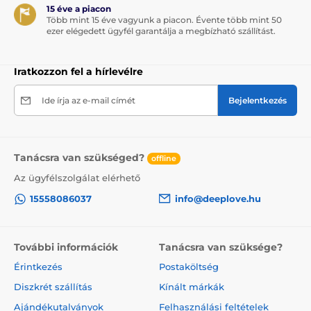
15 éve a piacon
Több mint 15 éve vagyunk a piacon. Évente több mint 50
ezer elégedett ügyfél garantálja a megbízható szállítást.
Iratkozzon fel a hírlevélre
Ide írja az e-mail címét
Bejelentkezés
Tanácsra van szükséged?
offline
Az ügyfélszolgálat elérhető
15558086037
info@deeplove.hu
További információk
Tanácsra van szüksége?
Érintkezés
Postaköltség
Diszkrét szállítás
Kínált márkák
Ajándékutalványok
Felhasználási feltételek