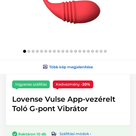
Több kép megjelenítése
Ingyenes szállítás
Kedvezmény
-20%
Lovense Vulse App-vezérelt
Toló G-pont Vibrátor
Szállítási módok ›
Raktáron 10 db