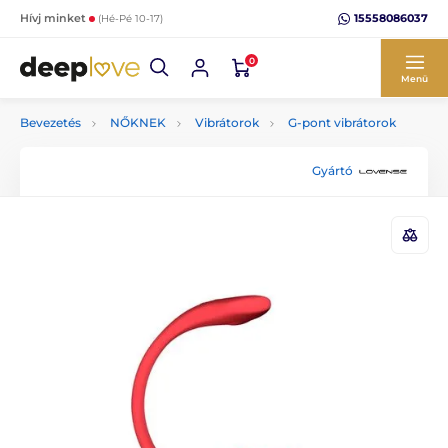
15558086037
Hívj minket
(Hé-Pé 10-17)
0
Menü
Bevezetés
NŐKNEK
Vibrátorok
G-pont vibrátorok
Gyártó