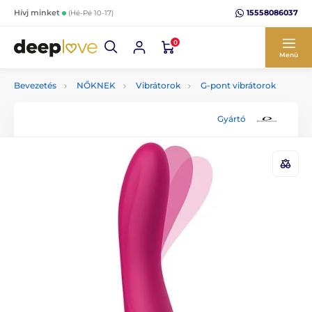
15558086037
Hívj minket
(Hé-Pé 10-17)
0
Menü
Bevezetés
NŐKNEK
Vibrátorok
G-pont vibrátorok
Gyártó