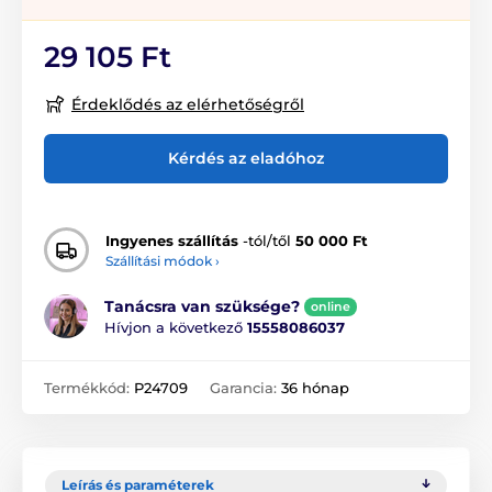
29 105 Ft
Érdeklődés az elérhetőségről
Kérdés az eladóhoz
Ingyenes szállítás
-tól/től
50 000 Ft
Szállítási módok ›
Tanácsra van szüksége?
online
Hívjon a következő
15558086037
Termékkód:
P24709
Garancia:
36 hónap
Leírás és paraméterek