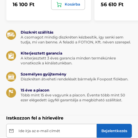
16 100 Ft
56 610 Ft
Kosárba
Diszkrét szállítás
A csomagot mindig diszkréten kézbesítik, így senki sem
tudja, mi van benne. A feladó a FOTION, Kft. néven szerepel.
Kiterjesztett garancia
A kiterjesztett 3 éves garancia minden termékünkre
vonatkozik a kínálatunkban.
Személyes gyűjtemény
Diszkréten átveheti rendelését bármelyik Foxpost fiókban.
15 éve a piacon
Több mint 15 éve vagyunk a piacon. Évente több mint 50
ezer elégedett ügyfél garantálja a megbízható szállítást.
Iratkozzon fel a hírlevélre
Ide írja az e-mail címét
Bejelentkezés