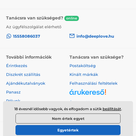
Tanácsra van szükséged?
online
Az ügyfélszolgálat elérhető
15558086037
info@deeplove.hu
További információk
Tanácsra van szüksége?
Érintkezés
Postaköltség
Diszkrét szállítás
Kínált márkák
Ajándékutalványok
Felhasználási feltételek
Panasz
Rólunk
Árukereső.hu
18 évesnél idősebb vagyok, és elfogadom a sütik
beállítását
.
Nem értek egyet
Egyetértek
© 2026 www.deeplove.hu ⦁ Webshop szolgáltatónk a
SIMPLIA.cz