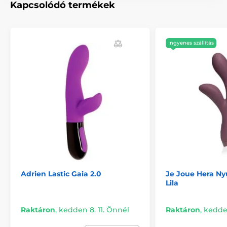
Használható hossz: 13,5 cm
Kapcsolódó termékek
Hossz
22 cm
Átmérő: 3,3 cm
Ingyenes szállítás
A termék a következő kategóriákba sorolt
Klasszikus vibrátorok
G-pont vibrátorok
Szilikon vibrátorok
Adrien Lastic Gaia 2.0
Je Joue Hera Nyu
Lila
Raktáron
,
kedden 8. 11. Önnél
Raktáron
,
kedden