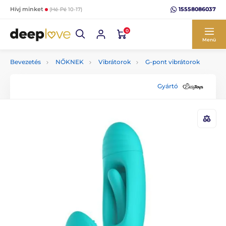
15558086037
Hívj minket
(Hé-Pé 10-17)
0
Menü
Bevezetés
NŐKNEK
Vibrátorok
G-pont vibrátorok
Gyártó