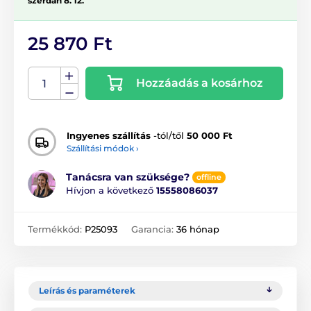
szerdán 8. 12.
25 870 Ft
Hozzáadás a kosárhoz
Ingyenes szállítás
-tól/től
50 000 Ft
Szállítási módok ›
Tanácsra van szüksége?
offline
Hívjon a következő
15558086037
Termékkód:
P25093
Garancia:
36 hónap
Leírás és paraméterek