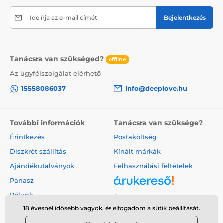
Ide írja az e-mail címét
Bejelentkezés
Tanácsra van szükséged?
offline
Az ügyfélszolgálat elérhető
15558086037
info@deeplove.hu
További információk
Tanácsra van szüksége?
Érintkezés
Postaköltség
Diszkrét szállítás
Kínált márkák
Ajándékutalványok
Felhasználási feltételek
Panasz
Rólunk
Árukereső.hu
18 évesnél idősebb vagyok, és elfogadom a sütik
beállítását
.