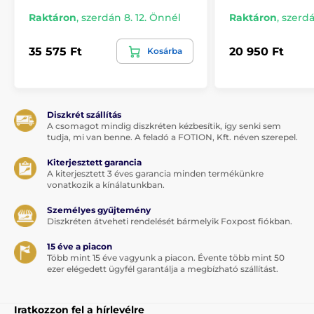
Raktáron
,
szerdán 8. 12. Önnél
Raktáron
,
szerdá
35 575 Ft
20 950 Ft
Kosárba
Diszkrét szállítás
A csomagot mindig diszkréten kézbesítik, így senki sem
tudja, mi van benne. A feladó a FOTION, Kft. néven szerepel.
Kiterjesztett garancia
A kiterjesztett 3 éves garancia minden termékünkre
vonatkozik a kínálatunkban.
Személyes gyűjtemény
Diszkréten átveheti rendelését bármelyik Foxpost fiókban.
15 éve a piacon
Több mint 15 éve vagyunk a piacon. Évente több mint 50
ezer elégedett ügyfél garantálja a megbízható szállítást.
Iratkozzon fel a hírlevélre