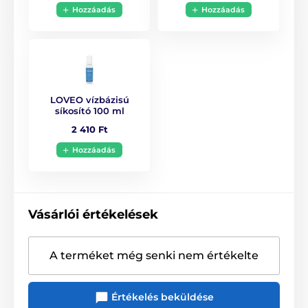
Hozzáadás
Hozzáadás
Csiklóvibrátorok
Hossz
16.4 cm
LOVEO vízbázisú
síkosító 100 ml
2 410 Ft
Hozzáadás
Vásárlói értékelések
A terméket még senki nem értékelte
Értékelés beküldése