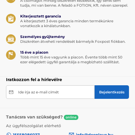
A csomagot mindig diszkréten kézbesítik, így senki sem
tudja, mi van benne. A feladó a FOTION, Kft. néven szerepel.
Kiterjesztett garancia
A kiterjesztett 3 éves garancia minden termékünkre
vonatkozik a kínálatunkban.
Személyes gyűjtemény
Diszkréten átveheti rendelését bármelyik Foxpost fiókban.
15 éve a piacon
Több mint 15 éve vagyunk a piacon. Évente több mint 50
ezer elégedett ügyfél garantálja a megbízható szállítást.
Iratkozzon fel a hírlevélre
Ide írja az e-mail címét
Bejelentkezés
Tanácsra van szükséged?
online
Az ügyfélszolgálat elérhető
15558086037
info@deeplove.hu