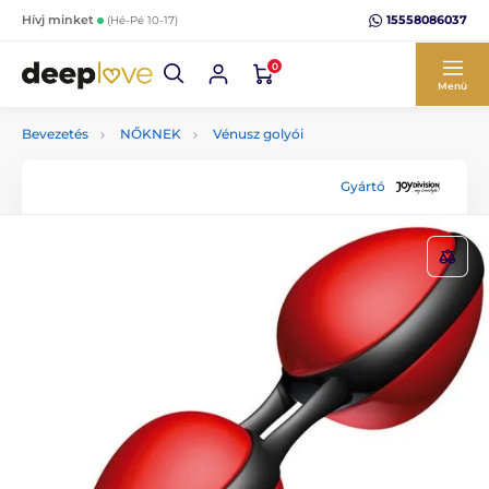
15558086037
Hívj minket
(Hé-Pé 10-17)
0
Menü
Bevezetés
NŐKNEK
Vénusz golyói
Gyártó