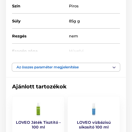
Szín
Piros
Súly
85g g
Rezgés
nem
Erogén zóna
Hüvelyi
Anyagi tulajdonság
Kemény tapintású
Az összes paraméter megjelenítése
Átmérő max.
3.7 cm
Ajánlott tartozékok
Anyag
Szilikon
Vízállóság
igen
LOVEO Játék Tisztító -
LOVEO vízbázisú
Hossz
11 cm
100 ml
síkosító 100 ml