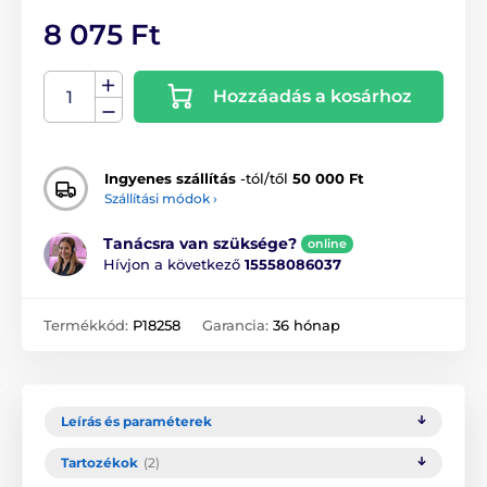
8 075 Ft
Hozzáadás a kosárhoz
Ingyenes szállítás
-tól/től
50 000 Ft
Szállítási módok ›
Tanácsra van szüksége?
online
Hívjon a következő
15558086037
Termékkód:
P18258
Garancia:
36 hónap
Leírás és paraméterek
Tartozékok
(2)