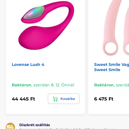
Lovense Lush 4
Sweet Smile Vag
Sweet Smile
Raktáron
,
szerdán 8. 12. Önnél
Raktáron
,
szerdá
44 445 Ft
6 475 Ft
Kosárba
Diszkrét szállítás