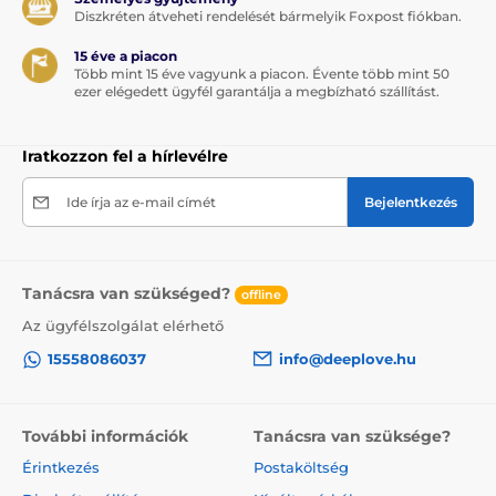
Diszkréten átveheti rendelését bármelyik Foxpost fiókban.
15 éve a piacon
Több mint 15 éve vagyunk a piacon. Évente több mint 50
ezer elégedett ügyfél garantálja a megbízható szállítást.
Iratkozzon fel a hírlevélre
Ide írja az e-mail címét
Bejelentkezés
Tanácsra van szükséged?
offline
Az ügyfélszolgálat elérhető
15558086037
info@deeplove.hu
További információk
Tanácsra van szüksége?
Érintkezés
Postaköltség