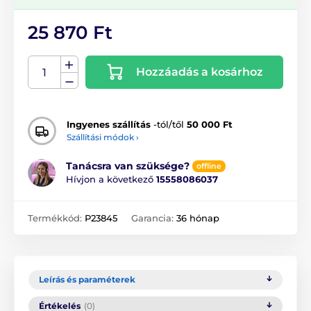
25 870 Ft
Hozzáadás a kosárhoz
Ingyenes szállítás
-tól/től
50 000 Ft
Szállítási módok ›
Tanácsra van szüksége?
offline
Hívjon a következő
15558086037
Termékkód:
P23845
Garancia:
36 hónap
Leírás és paraméterek
Értékelés
(0)