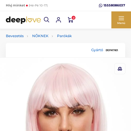
15558086037
Hívj minket
(Hé-Pé 10-17)
0
Menü
Bevezetés
NŐKNEK
Parókák
Gyártó