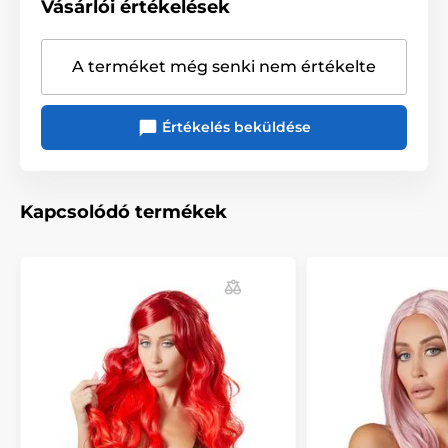
Vásárlói értékelések
termékeket, különösen lakkokat vagy más
hajformázókat.
A terméket még senki nem értékelte
A termék a következő kategóriákba sorolt
Értékelés beküldése
Parókák
Szerepjáték
Rögzítettség
Kapcsolódó termékek