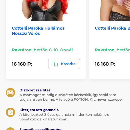
Cottelli Paróka Hullámos
Cottelli Paróka 
Hosszú Vörös
Raktáron
,
hétfőn 8. 10. Önnél
Raktáron
,
hétfőn
16 160 Ft
16 160 Ft
Kosárba
Diszkrét szállítás
A csomagot mindig diszkréten kézbesítik, így senki sem
tudja, mi van benne. A feladó a FOTION, Kft. néven szerepel.
Kiterjesztett garancia
A kiterjesztett 3 éves garancia minden termékünkre
vonatkozik a kínálatunkban.
Személyes gyűjtemény