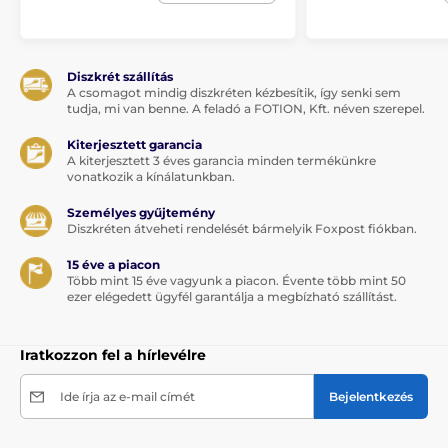
Diszkrét szállítás
A csomagot mindig diszkréten kézbesítik, így senki sem
tudja, mi van benne. A feladó a FOTION, Kft. néven szerepel.
Kiterjesztett garancia
A kiterjesztett 3 éves garancia minden termékünkre
vonatkozik a kínálatunkban.
Személyes gyűjtemény
Diszkréten átveheti rendelését bármelyik Foxpost fiókban.
15 éve a piacon
Több mint 15 éve vagyunk a piacon. Évente több mint 50
ezer elégedett ügyfél garantálja a megbízható szállítást.
Iratkozzon fel a hírlevélre
Ide írja az e-mail címét
Bejelentkezés