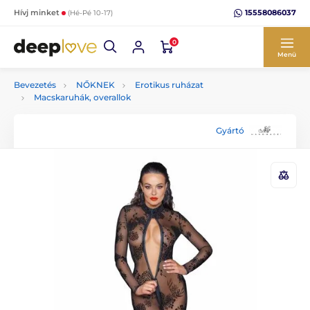
15558086037
Hívj minket
(Hé-Pé 10-17)
0
Menü
Bevezetés
NŐKNEK
Erotikus ruházat
Macskaruhák, overallok
Gyártó