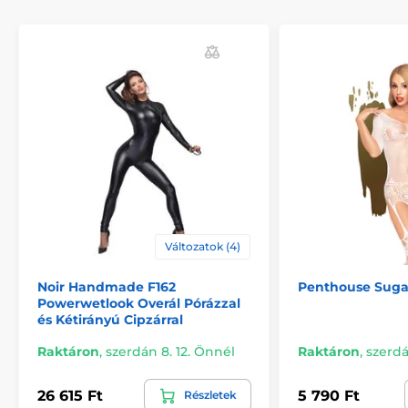
Változatok (4)
Noir Handmade F162
Penthouse Suga
Powerwetlook Overál Pórázzal
és Kétirányú Cipzárral
Raktáron
,
szerdán 8. 12. Önnél
Raktáron
,
szerdá
26 615 Ft
5 790 Ft
Részletek