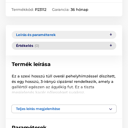
Termékkód:
P23112
Garancia:
36 hónap
Leírás és paraméterek
Értékelés
(0)
Termék leírása
Ez a szexi hosszú tüll overál pehelyhímzéssel díszített,
és egy hosszú, 3-irányú cipzárral rendelkezik, amely a
gallértól egészen az ágyékig fut.
Ez a tiszta
megjelenés kacér nőiességet sugároz.
Teljes leírás megjelenítése
A termék a következő kategóriákba sorolt
Macskaruhák, overallok
Paraméterek