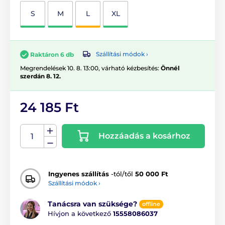
S
M
L
XL
Szállítási módok ›
Raktáron 6 db
Megrendelések 10. 8. 13:00, várható kézbesítés:
Önnél
szerdán 8. 12.
24 185 Ft
Hozzáadás a kosárhoz
Ingyenes szállítás
-tól/től
50 000 Ft
Szállítási módok ›
Tanácsra van szüksége?
offline
Hívjon a következő
15558086037