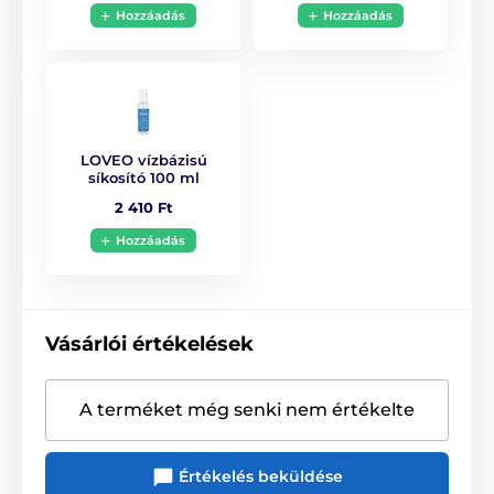
Hozzáadás
Hozzáadás
Vibrátorok
Erotikus játékkészletek
Érzéki játék
Párosítási segédeszközök
Promóciós cikkek
Ajándékcsomagok
BDSM szettek
LOVEO vízbázisú
síkosító 100 ml
2 410 Ft
Hozzáadás
Vásárlói értékelések
A terméket még senki nem értékelte
Értékelés beküldése