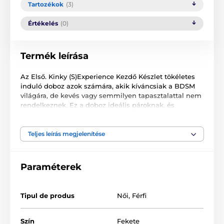
Tartozékok
(3)
Értékelés
(0)
Termék leírása
Az Első. Kinky (S)Experience Kezdő Készlet tökéletes
induló doboz azok számára, akik kíváncsiak a BDSM
világára, de kevés vagy semmilyen tapasztalattal nem
rendelkeznek. Ez a doboz ideális pároknak, és
meglepően teljes tartalmával számos izgalmas estét
kínál a hálószobában. Gyönyörű kialakításának
köszönhetően tökéletes ajándék lehet, vagy remekül
Teljes leírás megjelenítése
mutat ajándékként is. A doboz számos csodálatos
eszközt tartalmaz, amelyekkel egymást ingerelhetik
és örömet szerezhetnek. Kényeztessék egymást egy
Paraméterek
relaxáló masszázzsal ezzel a csodálatos illatú
masszázsgyertyával. Kösse be partnere szemét és
rögzítse őt szatén szemmaszk és szalagok
Tipul de produs
Női
,
Férfi
segítségével. Használja az ostort egy játékos csapásra
hátulról. Csiklandozza a bőrt a tollas ingerlővel.
Próbálja ki, milyen intenzitást bír ki az állítható
Szín
Fekete