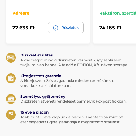
Kérésre
Raktáron
,
szerdá
22 635 Ft
24 185 Ft
Részletek
Diszkrét szállítás
A csomagot mindig diszkréten kézbesítik, így senki sem
tudja, mi van benne. A feladó a FOTION, Kft. néven szerepel.
Kiterjesztett garancia
A kiterjesztett 3 éves garancia minden termékünkre
vonatkozik a kínálatunkban.
Személyes gyűjtemény
Diszkréten átveheti rendelését bármelyik Foxpost fiókban.
15 éve a piacon
Több mint 15 éve vagyunk a piacon. Évente több mint 50
ezer elégedett ügyfél garantálja a megbízható szállítást.