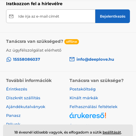
Iratkozzon fel a hírlevélre
Ide írja az e-mail címét
Bejelentkezés
Tanácsra van szükséged?
offline
Az ügyfélszolgálat elérhető
15558086037
info@deeplove.hu
További információk
Tanácsra van szüksége?
Érintkezés
Postaköltség
Diszkrét szállítás
Kínált márkák
Ajándékutalványok
Felhasználási feltételek
Panasz
Rólunk
Árukereső.hu
18 évesnél idősebb vagyok, és elfogadom a sütik
beállítását
.