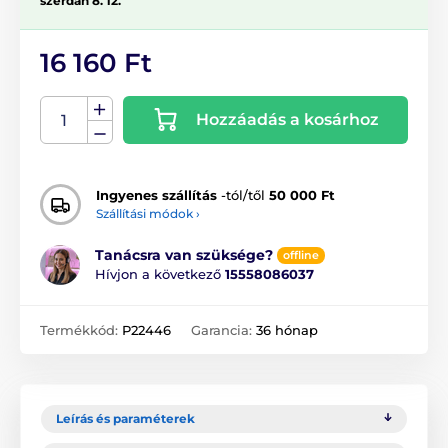
szerdán 8. 12.
16 160 Ft
Hozzáadás a kosárhoz
Ingyenes szállítás
-tól/től
50 000 Ft
Szállítási módok ›
Tanácsra van szüksége?
offline
Hívjon a következő
15558086037
Termékkód:
P22446
Garancia:
36 hónap
Leírás és paraméterek