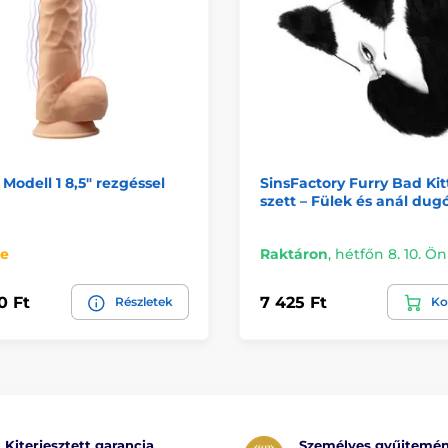
 Modell 1 8,5" rezgéssel
SinsFactory Furry Bad Kit
szett – Fülek és anál dug
re
Raktáron
,
hétfőn 8. 10. Ö
0 Ft
7 425 Ft
Részletek
Ko
Kiterjesztett garancia
Személyes gyűjtemé