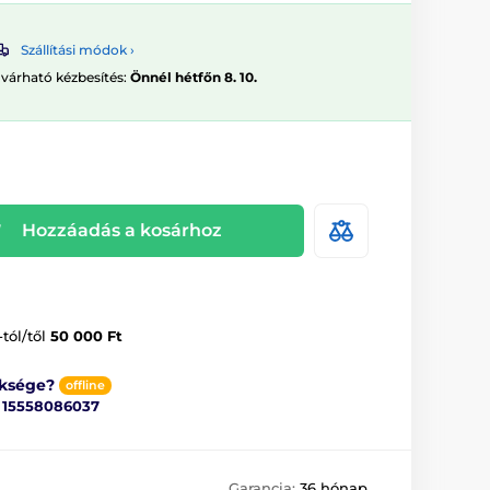
Szállítási módok ›
 várható kézbesítés:
Önnél hétfőn 8. 10.
Hozzáadás a kosárhoz
-tól/től
50 000 Ft
üksége?
offline
ő
15558086037
Garancia:
36 hónap