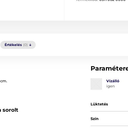
Értékelés
(0)
Paraméter
 cm.
Vízálló
igen
Lüktetés
 sorolt
Szín