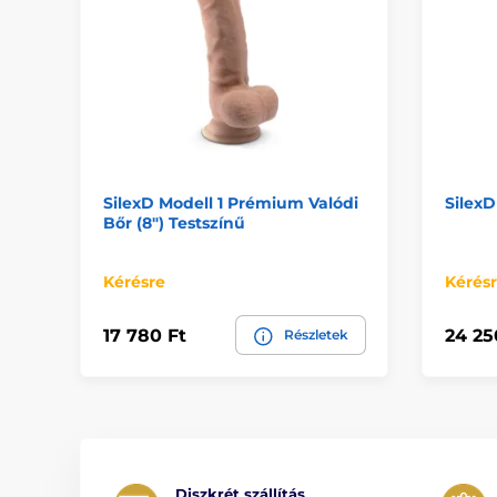
SilexD Modell 1 Prémium Valódi
SilexD
Bőr (8") Testszínű
Kérésre
Kérés
17 780 Ft
24 25
Részletek
Diszkrét szállítás