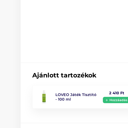
Ajánlott tartozékok
2 410 Ft
LOVEO Játék Tisztító
- 100 ml
Hozzáadás