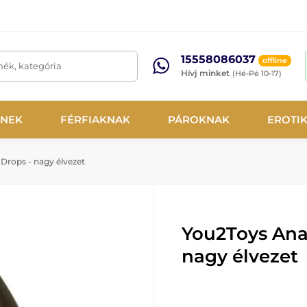
15558086037
offline
mék, kategória
Hívj minket
(Hé-Pé 10-17)
NEK
FÉRFIAKNAK
PÁROKNAK
EROTI
Drops - nagy élvezet
You2Toys Ana
nagy élvezet