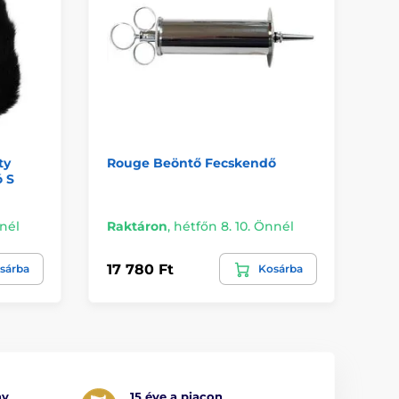
ty
Rouge Beöntő Fecskendő
Re
ó S
nnél
Raktáron
,
hétfőn 8. 10. Önnél
Ra
17 780 Ft
12
sárba
Kosárba
ny
15 éve a piacon