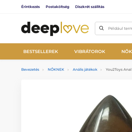
Érintkezés
Postaköltség
Diszkrét szállítás
Például ter
BESTSELLEREK
VIBRÁTOROK
NŐK
Bevezetés
NŐKNEK
Anális játékok
You2Toys Anal 