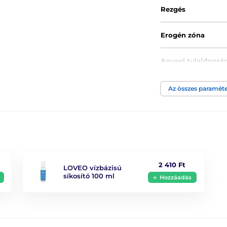
Rezgés
Erogén zóna
Anyagi tulajdonsá
Átmérő min.
Az összes paraméte
Átmérő max.
Anyag
Átmérő
2 410 Ft
LOVEO vízbázisú
síkosító 100 ml
Hozzáadás
Vízállóság
Hossz