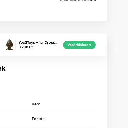
You2Toys Anal Drops…
Vásárláshoz
9 290 Ft
ek
nem
Fekete