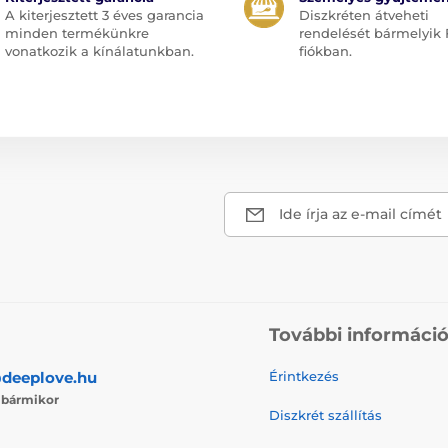
A kiterjesztett 3 éves garancia
Diszkréten átveheti
minden termékünkre
rendelését bármelyik 
vonatkozik a kínálatunkban.
fiókban.
Ide írja az e-mail címét
További informáci
deeplove.hu
Érintkezés
j
bármikor
Diszkrét szállítás