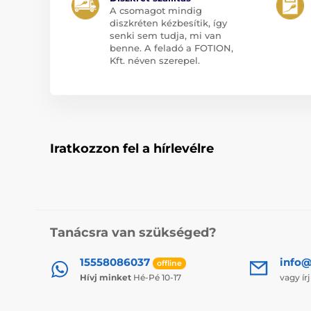
A csomagot mindig
diszkréten kézbesítik, így
senki sem tudja, mi van
benne. A feladó a FOTION,
Kft. néven szerepel.
Iratkozzon fel a hírlevélre
Tanácsra van szükséged?
15558086037
info@
offline
Hívj minket
Hé-Pé 10-17
vagy ír