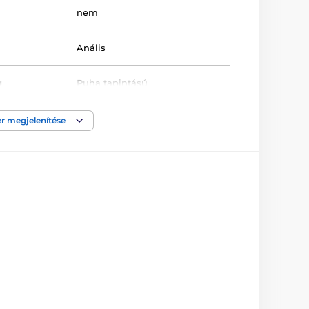
nem
Anális
g
Puha tapintású
2 cm
r megjelenítése
7.5 cm
Gél
7.5 cm
igen
13 cm