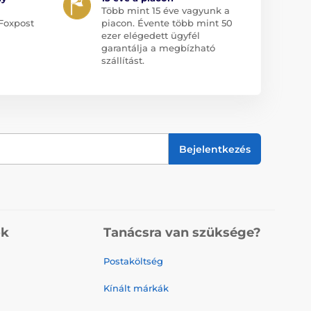
Több mint 15 éve vagyunk a
Foxpost
piacon. Évente több mint 50
ezer elégedett ügyfél
garantálja a megbízható
szállítást.
Bejelentkezés
ók
Tanácsra van szüksége?
Postaköltség
Kínált márkák