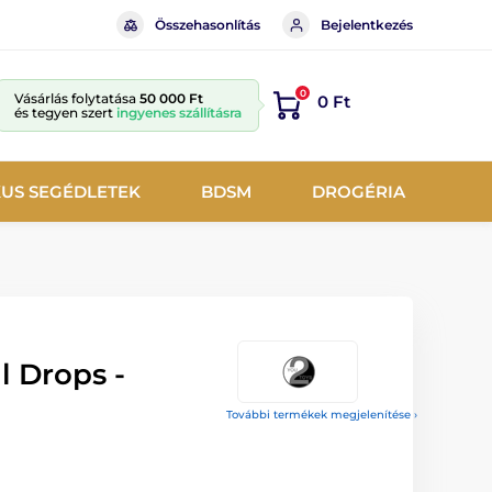
Összehasonlítás
Bejelentkezés
0
Vásárlás folytatása
50 000 Ft
0 Ft
és tegyen szert
ingyenes szállításra
KUS SEGÉDLETEK
BDSM
DROGÉRIA
l Drops -
További termékek megjelenítése ›