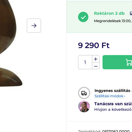
Raktáron 2 db
Megrendelések 13:00,
9 290 Ft
Ingyenes szállítás
Szállítási módok ›
Tanácsra van sz
Hívjon a következ
Termékkód:
0517062 0000